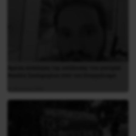
Άμεση ανάκληση της απόλυσης του γιατρού
Νικόλα Σκούφογλου από τον Ευαγγελισμό
29 Ιουνίου 2022