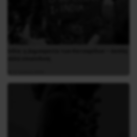
Ινδία: η Δημοκρατία των Κατσαρίδων – άοπλη
αλλά επικίνδυνη
31 Ιουλίου 2026