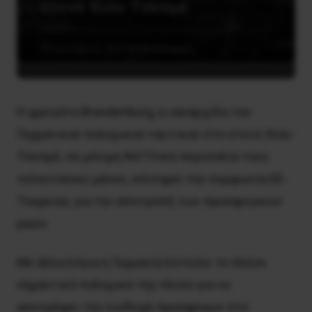
στενό Χίου-Τσεσμέ
19 Ιανουαρίου, 2021
Αντιπολεμικά
Η φρεγάτα Brandenburg, η ναυαρχίδα του
Γερμανικού πολεμικού ναυτικού στο στενό Χίου-
Τσεσμέ, σε μόνιμη ΝΑΤΟική περιπολία τους
τελευταίους μήνες, επιτηρεί την συμφωνία ΕΕ-
Τουρκίας για την αποτροπή των προσφυγικών
ροών.
Με άλλα λόγια η Γερμανία έστειλε το πλέον
σημαντικό πολεμικό της πλοίο για να
αποτρέψει την εισδοχή προσφύγων στο