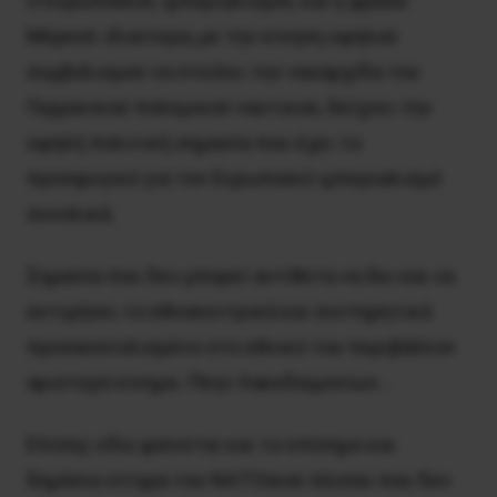
Ο Ευρωπαϊκός ιμπεριαλισμός και η φράου
Μέρκελ ιδιαίτερα, με την κίνηση υψηλού
συμβολισμού να στείλει την ναυαρχίδα του
Γερμανικού πολεμικού ναυτικού, δείχνει την
υψηλή πολιτική σημασία που έχει το
προσφυγικό για τον Ευρωπαϊκό ιμπεριαλισμό
συνολικά.
Σημασία που δεν μπορεί αντίθετα να δει και να
εκτιμήσει το εθνοκεντρικά και συντηρητικά
προσανατολισμένο στο εθνικό του περιβάλλον
αριστερό κίνημα. Πλην Λακεδαιμονίων…
Επίσης εδώ φαίνεται και το επίσημο και
δημόσιο στίγμα του ΝΑΤΟϊκού πλοίου που δεν