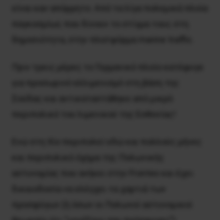
είναι καν απόρρητο. Από τα λίγα πολεμικά πλοία
παγκοσμίως που δίνουν το στίγμα τους στη
δημοσιότητα, στην πλατφόρμα marine traffic.
Πριν τρεις μέρες το Γερμανικό πλοίο κατέφυγε
για προσωρινό ελλιμενισμό στη βάση της
Σούδας και αντικαταστάθηκε από μικρό
περιπολικό του λιμενικού της Εσθονίας!
Ενώ στη Χίο περιπολεί εδώ και πολλούς μήνες
και περιπολικό όχημα της Πολωνικής
αστυνομίας που ανήκει στην Frontex και έχει
δικαιοδοσία να ελέγχει τα χαρτιά των
προσφύγων (ή όσων οι Πολωνοί αστυνομικοί