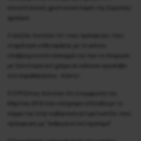
κλειστό λευκό, χριστιανικό λόμπι της Ευρώπης-
φρούριο.
Ο Δεξιός πιστεύει ότι τους πρόσφυγες τους
σταμάτησε ο Μηταράκης με το γελοίο
υποβρύχιο κοτετσόσυρμά του που το πλήρωσε
με ζεστό κρατικό χρήμα σε κάποιον εργολάβο
στο παραθαλάσσιο… Κιλκίς!
Ο ΣΥΡΙΖΑιος πιστεύει ότι η συμφωνία του
Μαρτίου 2016 που υπέγραψε η Ελλάδα με το
κόμμα του στην κυβέρνηση αντιμετωπίζει τους
πρόσφυγες με “ανθρωπιστικό πρόσημο”.