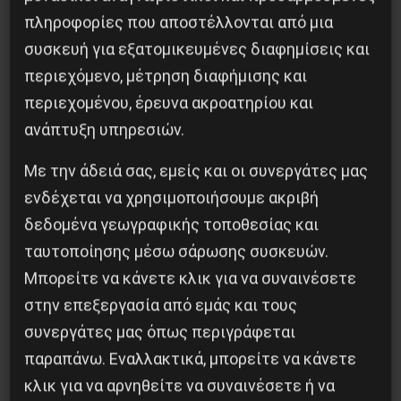
Κοινοποίησε το:
πληροφορίες που αποστέλλονται από μια
συσκευή για εξατομικευμένες διαφημίσεις και
περιεχόμενο, μέτρηση διαφήμισης και
περιεχομένου, έρευνα ακροατηρίου και
Προηγούμενο:
Καταδίκη των ναζιστών για την
ανάπτυξη υπηρεσιών.
επίθεση στο «Συνεργείο»
Επόμενο:
Αλληλεγγύη στον απεργό πείνας
Με την άδειά σας, εμείς και οι συνεργάτες μας
Δημήτρη Κουφοντίνα!
ενδέχεται να χρησιμοποιήσουμε ακριβή
δεδομένα γεωγραφικής τοποθεσίας και
Δημοφιλή Άρθρα
ταυτοποίησης μέσω σάρωσης συσκευών.
Μπορείτε να κάνετε κλικ για να συναινέσετε
στην επεξεργασία από εμάς και τους
συνεργάτες μας όπως περιγράφεται
παραπάνω. Εναλλακτικά, μπορείτε να κάνετε
κλικ για να αρνηθείτε να συναινέσετε ή να