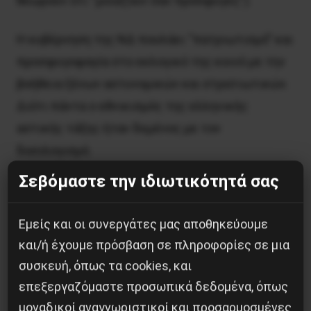
θεωρούν ότι “μοιάζουν σαν πρόσφυγες”).
Η κυβέρνηση της ΝΔ πουλάει “πατριωτισμό” και
προσφυγοφαγία στο εκλογικό της κοινό με την
βοήθεια ξένων αστυνομικών και στρατιωτικών.
Διότι πάντα ο εθνικισμός της ελληνικής
αστικής τάξης ήταν δεμένος με τον
δοσιλογισμό.
Σεβόμαστε την ιδιωτικότητά σας
Σχόλιο στο fb, από Χίο
Εμείς και οι συνεργάτες μας αποθηκεύουμε
ΓΧ
και/ή έχουμε πρόσβαση σε πληροφορίες σε μια
συσκευή, όπως τα cookies, και
επεξεργαζόμαστε προσωπικά δεδομένα, όπως
μοναδικοί αναγνωριστικοί και προσαρμοσμένες