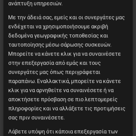
ανάπτυξη υπηρεσιών.
τη μάχη τους για μια καλύτερη ζωή. Και αυτό δε
μπορεί να το αλλάξει τίποτα, ούτε προφανώς
Με την άδειά σας, εμείς και οι συνεργάτες μας
και οι πολιτικές επιλογές που η ίδια έκανε
ενδέχεται να χρησιμοποιήσουμε ακριβή
μετέπειτα. Η «Κούνεβα» είναι δικιά μας!
δεδομένα γεωγραφικής τοποθεσίας και
ταυτοποίησης μέσω σάρωσης συσκευών.
Nίκος Πελεκούδας
Μπορείτε να κάνετε κλικ για να συναινέσετε
στην επεξεργασία από εμάς και τους
συνεργάτες μας όπως περιγράφεται
παραπάνω. Εναλλακτικά, μπορείτε να κάνετε
κλικ για να αρνηθείτε να συναινέσετε ή να
αποκτήσετε πρόσβαση σε πιο λεπτομερείς
πληροφορίες και να αλλάξετε τις προτιμήσεις
σας πριν συναινέσετε.
Λάβετε υπόψη ότι κάποια επεξεργασία των