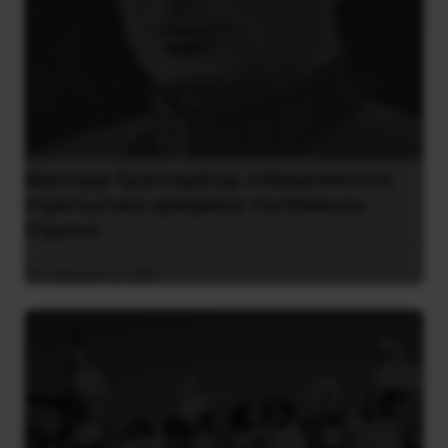
Βλαντίμιρ Τριανταφίλοφ: ο Ελληνοπόντιος
στρατιωτικός εγκέφαλος του Κόκκινου
Στρατού
8 Αυγούστου 2026