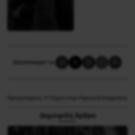
Κοινοποίησε το:
Προηγούμενο:
Η Τέχνη στην Παρισινή Κομμούνα
Δημοφιλή Άρθρα