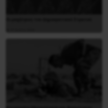
Οι μαχήτριες του Δημοκρατικού Στρατού
31 Ιουλίου 2026
Καταγγελία Εθνικιστικών και Φασιστικών