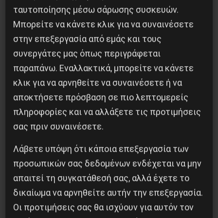
την ικανότητα μιας κρατικής υπηρεσίας ·
ταυτοποίησης μέσω σάρωσης συσκευών.
ενδιαφέρονται μόνο να μην χρειαστεί να
Μπορείτε να κάνετε κλικ για να συναινέσετε
αντιμετωπίσουν ζήτημα νομιμότητας των
στην επεξεργασία από εμάς και τους
εκλογών από έναν πρόεδρο ο οποίος είναι
συνεργάτες μας όπως περιγράφεται
πρόθυμος να αμφισβητήσει τη νομιμότητα των
παραπάνω. Εναλλακτικά, μπορείτε να κάνετε
κλικ για να αρνηθείτε να συναινέσετε ή να
εκλογών στην περίπτωση που βρεθεί
αποκτήσετε πρόσβαση σε πιο λεπτομερείς
ηττημένος.
πληροφορίες και να αλλάξετε τις προτιμήσεις
Αρ. Μα.
σας πριν συναινέσετε.
Λάβετε υπόψη ότι κάποια επεξεργασία των
προσωπικών σας δεδομένων ενδέχεται να μην
απαιτεί τη συγκατάθεσή σας, αλλά έχετε το
Κοινοποίησε το:
δικαίωμα να αρνηθείτε αυτήν την επεξεργασία.
Οι προτιμήσεις σας θα ισχύουν για αυτόν τον