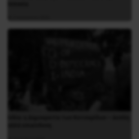
Iσπανία
5 Αυγούστου 2026
Ινδία: η Δημοκρατία των Κατσαρίδων – άοπλη
αλλά επικίνδυνη
31 Ιουλίου 2026