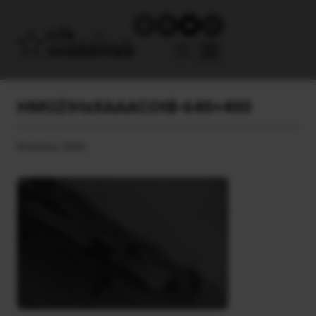
HMOZIHxXAAACOtB-640×400
8 Ιουλίου, 2026