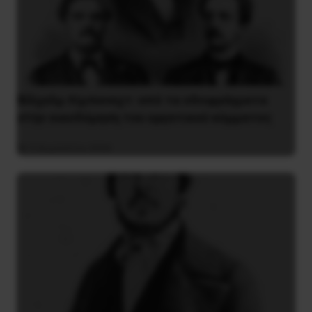
Βίλχελμ Λίμπκνεχτ: από τα οδοφράγματα
στην οικοδόμηση του εργατικού κόμματος
9 Αυγούστου 2026