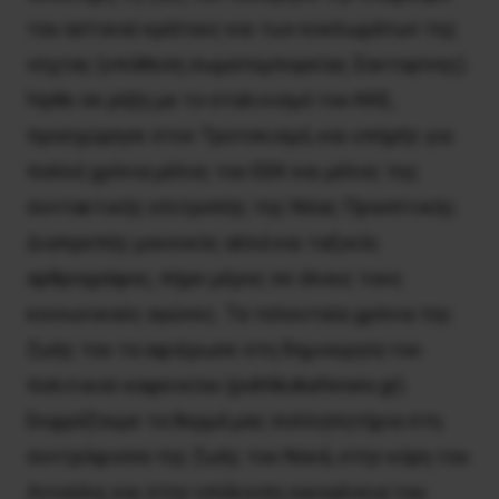
του αστικού κράτους και των κυκλωμάτων της
νύχτας (υπόθεση σωματεμπορείας Σαντορίνης).
Ήρθε σε ρήξη με το σταλινισμό του ΚΚΕ,
προσχώρησε στον Τροτσκισμό, και υπήρξε για
πολλά χρόνια μέλος του ΕΕΚ και μέλος της
συντακτικής επιτροπής της Νέας Προοπτικής.
Διαπρεπής μουσικός αλλά και ταξικός
αρθρογράφος, πήρε μέρος σε όλους τους
κοινωνικούς αγώνες. Τα τελευταία χρόνια της
ζωής του τα αφιέρωσε στη δημιουργία του
π
ολιτικού καφενείου
(politikokafeneio.gr).
Εκφράζουμε τα θερμά μας συλληπητήρια στη
συντρόφισσα της ζωής του Νανά, στην κόρη του
Αννούλα, και στην υπόλοιπη οικογένεια του.