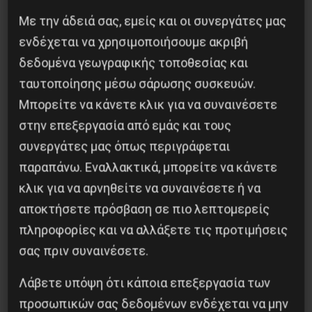
Με την άδειά σας, εμείς και οι συνεργάτες μας
ενδέχεται να χρησιμοποιήσουμε ακριβή
δεδομένα γεωγραφικής τοποθεσίας και
ταυτοποίησης μέσω σάρωσης συσκευών.
Μπορείτε να κάνετε κλικ για να συναινέσετε
στην επεξεργασία από εμάς και τους
συνεργάτες μας όπως περιγράφεται
παραπάνω. Εναλλακτικά, μπορείτε να κάνετε
κλικ για να αρνηθείτε να συναινέσετε ή να
Η Eπανάσταση της 19 Ιουλίου 1936 στην
αποκτήσετε πρόσβαση σε πιο λεπτομερείς
Iσπανία
πληροφορίες και να αλλάξετε τις προτιμήσεις
5 Αυγούστου 2026
σας πριν συναινέσετε.
Λάβετε υπόψη ότι κάποια επεξεργασία των
προσωπικών σας δεδομένων ενδέχεται να μην