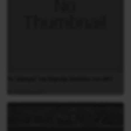
Το “μήνυμα” της Εαρινής Συνόδου του ΔΝΤ
14 Απριλίου 2019