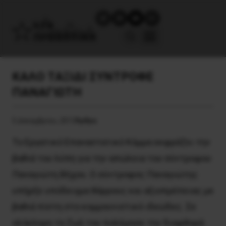
ΚΑΛΟ ΤΑΞΙΔΙ ΣΥΝΤΡΟΦΕ
ΠΑΝΑΓΙΩΤΗ
5 Δεκεμβρίου, 2013
Άρθρα
Το Εργατικό Επαναστατικό Κόμμα εκφράζει την
βαθιά του λύπη για την απώλεια του σύντροφου
Παναγιώτη Βήχου. Ο σύντροφος Παναγιώτης
υπήρξε υπόδειγμα θάρρους και αξιοπρέπειας με
βαθιά πίστη στο κομμουνιστικό ιδεώδες. Σε
ολόκληρη τη ζωή του πολέμησε την διαφθορά