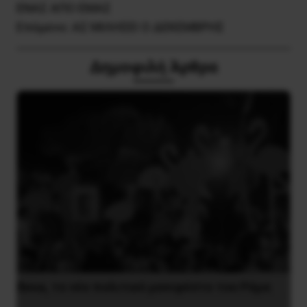
ΕΝΑΣ ΑΠΟ ΕΜΑΣ
Επόμενο:
ΑΣ ΜΙΛΗΣΕΙ Ο ΔΕΚΕΜΒΡΗΣ
Δημοφιλή Άρθρα
Besa, το νέο πολιτικό μανιφέστο του Ράμα