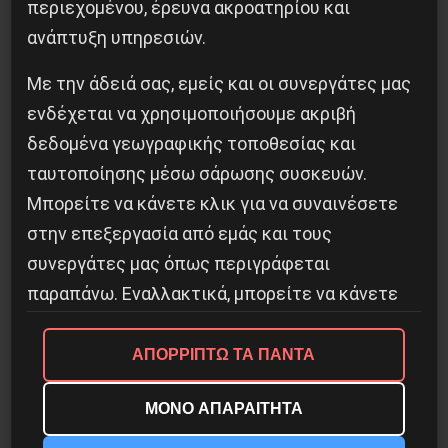
περιεχομένου, έρευνα ακροατηρίου και
ανάπτυξη υπηρεσιών.
Με την άδειά σας, εμείς και οι συνεργάτες μας
ενδέχεται να χρησιμοποιήσουμε ακριβή
δεδομένα γεωγραφικής τοποθεσίας και
Κοινοποίησε το:
ταυτοποίησης μέσω σάρωσης συσκευών.
Μπορείτε να κάνετε κλικ για να συναινέσετε
στην επεξεργασία από εμάς και τους
συνεργάτες μας όπως περιγράφεται
Προηγούμενο:
Καρλ Ράντεκ – δύο άρθρα του
παραπάνω. Εναλλακτικά, μπορείτε να κάνετε
1922 για την κρίση των Στενών του
κλικ για να αρνηθείτε να συναινέσετε ή να
Τσανάκκαλε
αποκτήσετε πρόσβαση σε πιο λεπτομερείς
ΑΠΟΡΡΙΠΤΩ ΤΑ ΠΑΝΤΑ
Δημοφιλή Άρθρα
πληροφορίες και να αλλάξετε τις προτιμήσεις
ΜΟΝΟ ΑΠΑΡΑΙΤΗΤΑ
σας πριν συναινέσετε.