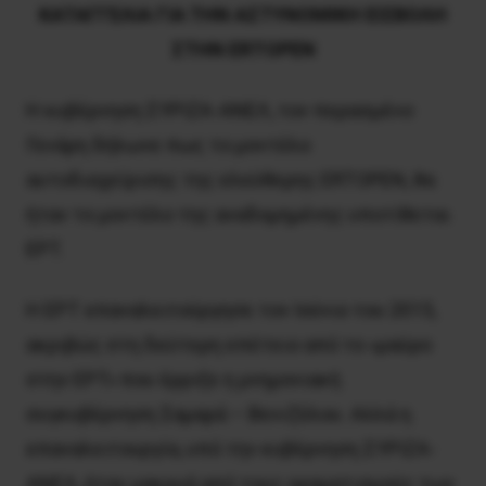
KATAΓΓEΛIA ΓIA THN AΣTYNOMIKH EIΣBOΛH
ΣTHN ERTOPEN
Η κυβέρνηση ΣΥΡΙΖΑ-ΑΝΕΛ, τον περασμένο
Γενάρη δήλωνε πως το μοντέλο
αυτοδιαχείρισης της ελεύθερης ERTOPEN, θα
ήταν το μοντέλο της αναδομημένης υποτίθεται
ΕΡΤ.
H EPT επαναλειτούργησε τον Iούνιο του 2015,
ακριβώς στη δεύτερη επέτειο από το «μαύρο
στην EPT» που έρριξε η μνημονιακή
συγκυβέρνηση Σαμαρά – Bενιζέλου. Aλλά η
επαναλειτουργία, υπό την κυβέρνηση ΣYPIZA-
ANEΛ, ήταν μακρυά από τους οραματισμούς των