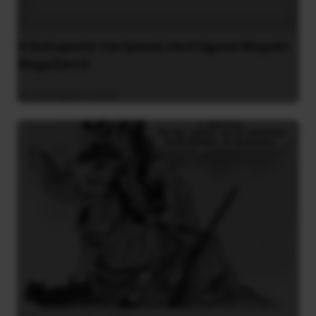
H δολοφονία του Ιρανού επιστήμονα Μοχσέν
Φαχριζαντέ
29 Νοεμβρίου 2020