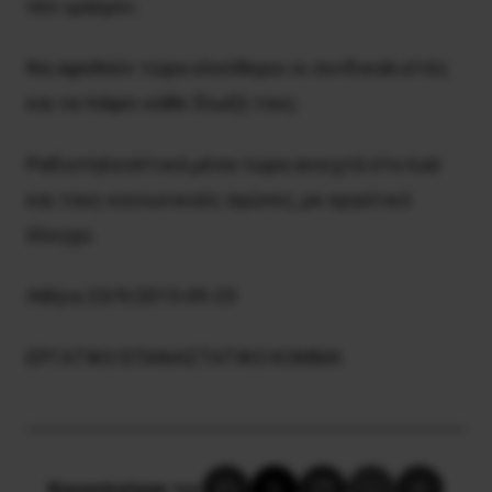
νέο «μαύρο».
Να αφεθούν τώρα ελεύθεροι οι συνδικαλιστές
και να πάψει κάθε δίωξή τους.
Ραδιοτηλεοπτικά μέσα τώρα ανοιχτά στο λαό
και τους κοινωνικούς αγώνες, με εργατικό
έλεγχο.
Aθήνα 23/9/2015-09-23
EPΓATIKO EΠANAΣTATIKO KOMMA
Κοινοποίησε το: