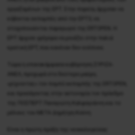
εργαζομένων της EPT. Στην πορεία, άρχισαν να
κόβονται εκπομπές από την ΕΡΤ3, να
στοχοποιούνται παραγωγοί της ERTOPEN. Η
ΕΡΤ άρχισε γρήγορα να μοιάζει στην παλιά
κρατική ΕΡΤ, που κανέναν δεν ενέπνεε.
Τώρα η επανακάμψασα κυβέρνηση ΣΥΡΙΖΑ-
ΑΝΕΛ, προχωρά στο δεύτερο μαύρο,
«ρίχνοντας» τον πομπό εκπομπής της ERTOPEN,
και προσάγοντας στην αστυνομία τον πρόεδρο
της ΠΟΣΠΕΡΤ Παναγιώτη Καλφαγιάννη και το
μέλους του ΜΕΤΑ Δημήτρη Κούνη.
Eίναι η πρώτη πράξη της νεοεκλεγείσας