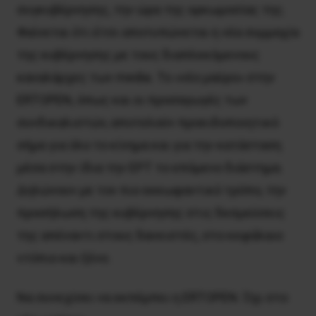
συγκυβέρνησης, την ώρα της ορκωμοσίας της.
Φαίνεται ότι έτσι αποτυπώνεται η νέα συμμαχία
της κυβέρνησης με τους διαπλεκόμενους
καναλάρχες των media. Το «νέο μαύρο» στην
ERTOPEN, όπως και οι προσαγωγές των
συνδικαλιστών, αποτελούν προειδοποιητικό
σήμα για όλο το κίνημα και για την κατάσταση
μέσα στην ίδια την ΕΡΤ το επόμενο διάστημα.
Δηλώνουν με τον πιο εκκωφαντικό τρόπο, την
προσήλωση της κυβέρνησης στις δεσμεύσεις
της απέναντι στους δανειστές, στο κεφάλαιο
ντόπιο και ξένο.
Να συνεχίσει να εκπέμπει η ERTOPEN. Όχι στο