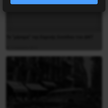
Το “μήνυμα” της Εαρινής Συνόδου του ΔΝΤ
14 Απριλίου 2019