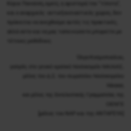
Κύριε Πανούση, εμείς, η αριστερά του “τίποτα”,
και ο αναρχικός -αντιεξουσιαστικός χώρος, δεν
πρόκειται να ανεχθούμε αυτές τις πρακτικές,
αλλά ούτε και να μας ταπεινώσετε μπορείτε με
τέτοιες μεθόδους.
Όλγα Κοσμοπούλου,
γιατρός στο γενικό κρατικό Νοσοκομείο ΝΙΚΑΙΑΣ,
μέλος του Δ.Σ. του σωματείου Νοσοκομείου
Νίκαιας
και μέλος της Εκτελεστικής Γραμματείας της
ΟΕΝΓΕ
[μέλος του ΝΑΡ και της ΑΝΤΑΡΣΥΑ]