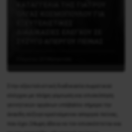
ΚΑΤΑΓΓΕΛΙΑ ΤΗΣ ΓΙΑΤΡΟΥ
ΟΛΓΑΣ ΚΟΣΜΟΠΟΥΛΟΥ ΓΙΑ
ΕΞΕΥΤΕΛΙΣΤΙΚΕΣ
ΔΙΑΔΙΚΑΣΙΕΣ ΕΛΕΓΧΟΥ ΣΕ
ΣΥΖΥΓΟ ΑΠΕΡΓΟΥ ΠΕΙΝΑΣ
3 Απριλίου, 2015
Καταστολή
Στην εξευτελιστική διαδικασία σωματικού
ελέγχου με πλήρη γύμνωση και επισκόπηση
γεννητικών οργάνων υπέβαλλε σήμερα την
άναυδη σύζυγο κρατούμενου απεργού πείνας,
που έχει 24ωρη άδεια να τον επισκέπτεται και