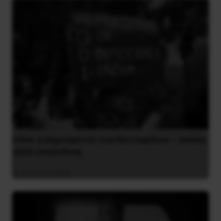
Ινδία: η Δημοκρατία των Κατσαρίδων – άοπλη
αλλά επικίνδυνη
31 Ιουλίου 2026