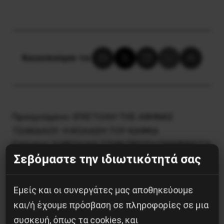
Κοινοποίησε το:
Προηγούμενο:
ΕΠΙΣΤΟΛΗ ΤΗΣ ΑΘΗΝΑΣ
ΤΣΑΚΑΛΟΥ: Η ΚΟΛΑΣΗ ΤΟΥ ΚΑΦΚΑ
Επόμενο:
Η ΝΕΟΛΑΙΑ ΣΤΗΝ ΠΡΩΤΗ ΓΡΑΜΜΗ! ΓΙΑ
Σεβόμαστε την ιδιωτικότητά σας
ΔΟΥΛΕΙΑ, ΖΩΗ ΚΑΙ ΑΞΙΟΠΡΕΠΕΙΑ!
Δημοφιλή Άρθρα
Εμείς και οι συνεργάτες μας αποθηκεύουμε
και/ή έχουμε πρόσβαση σε πληροφορίες σε μια
συσκευή, όπως τα cookies, και