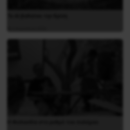
Το ΑΙ βαθαίνει την Κρίση
4 Αυγούστου 2026
Η Φινλανδία στο ρυθμό του πολέμου