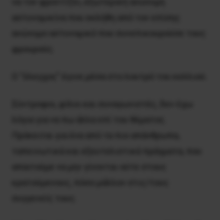
να τον φροντίζει, εξωτερική ανώνυμη
αστυνομικίνα που εκλήθη από τον επίσης
ανώνυμο αστυνομικό που συνεπικουρούσε τους
φρουρούς.
Ο “έλεγχος” έγινε μέσα στο λουτρό του κελλιού.
Σύντροφοι, φίλοι και συναγωνιστές, δεν έχω
λόγια για να πω άλλα επί του θέματος.
Πρόκειται για ένα από τα πιο απάνθρωπα,
ταπεινωτικά και εξευτελιστικά πράγματα, που
απαιτούμε να μην γίνονται ούτε στους
κρατούμενους, πόσο μάλλον στις/τους
συγγενείς τους.