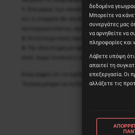
δεδομένα γεωγραφ
1.
Ένα μέρος των συνολικών οφειλών, περί τα
Μπορείτε να κάνετ
ότι η εταιρεία θα εξυπηρετήσει το υπόλοι
συνεργάτες μας ό
λειτουργικό κόστος, πράγμα που σημαίνει βα
να αρνηθείτε να 
2.
Αντίστοιχο ποσό, ύψους 50 εκατ. ευρώ, θα 
πληροφορίες και ν
3.
Την ίδια στιγμή μεταβιβάζονται στην Τράπ
Λάβετε υπόψη ότι
εκατ. ευρώ τα οποία η τράπεζα θα τα εκποιήσ
απαιτεί τη συγκατ
επεξεργασία. Οι π
Είναι σαφές ότι το σχέδιο της Πειραιώς οδη
αλλάξετε τις προτ
Τη λύση μπορεί να τη δώσει μόνο η εργατική 
ΑΠΟΡΡΙΠ
ΠΑΝ