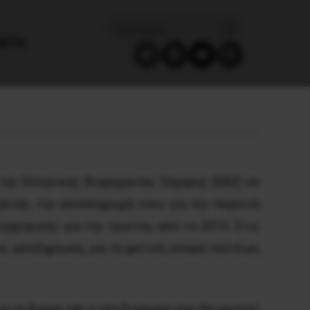
ΈΝΤΑ
της Ελληνικής Βιομηχανίας Ζάχαρης (ΕΒΖ) σε
ανίας, την αποπληρωμή τους για την περσινή
χείρισης για την τριετία, από το 2013. Στις
ς αποζημίωση, για τη φετινή σπορά τεύτλων,
 να δούμε εάν η νέα διοίκηση που θα οριστεί