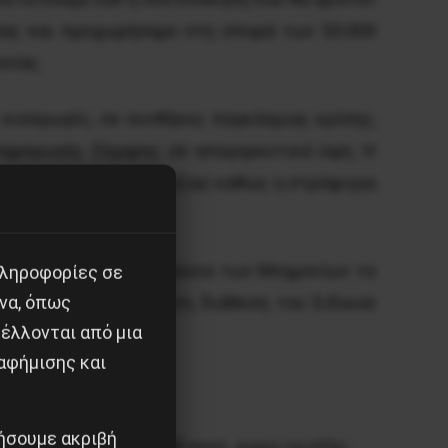
οίας και προχωρήσαμε στη σπορά των 53.000
νίας.
 εισαγωγές, σε συνθήκες παγκόσμιας κρίσης,
παραγωγής ζάχαρης σε απαγορευτικά ύψη. Η
κες πιστωτικής ασφυξίας καθώς η στρόφιγγα
ζα Πειραιώς στο πλαίσιο των Μνημονίων το
πληροφορίες σε
να, όπως
 εταιρείας τέθηκαν στη διάθεση του Ειδικού
έλλονται από μια
αφήμισης και
ιήσουμε ακριβή
 τα δάνεια ύψους 150 εκατ. ευρώ τα εξής: