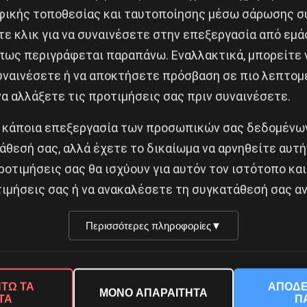
ικής τοποθεσίας και ταυτοποίησης μέσω σάρωσης σ
 50 εκατ. ευρώ, θα διαγραφεί. Αυτή η διαγραφή θα γ
ε κλικ για να συναινέσετε στην επεξεργασία από εμά
πο μέρος των οφειλών που ρυθμίζονται. Παράλληλα 
πως περιγράφεται παραπάνω. Εναλλακτικά, μπορείτε ν
θιές περικοπές μισθών και απολύσεις.
συναινέσετε ή να αποκτήσετε πρόσβαση σε πιο λεπτομ
ρυθμιστεί σε βάθος 10ετίας με 2ετή περίοδο χάριτος.
α αλλάξετε τις προτιμήσεις σας πριν συναινέσετε.
εζα περιουσιακά στοιχεία της EΒΖ (μεταξύ των οποίων
 κάποια επεξεργασία των προσωπικών σας δεδομένων
ει.
άθεσή σας, αλλά έχετε το δικαίωμα να αρνηθείτε αυτή
ροτιμήσεις σας θα ισχύουν για αυτόν τον ιστότοπο και
γεί σε απόλυτο αδιέξοδο την ΕΒΖ. Λύση δεν μπορεί να 
ιμήσεις σας ή να ανακαλέσετε τη συγκατάθεσή σας αν
τάξη όπου σε συμμαχία με την αγροτιά θα οργανώσει τ
Περισσότερες πληροφορίες
▼
ΤΩ ΤΑ
ΑΠΟΔΕ
ΜΟΝΟ ΑΠΑΡΑΙΤΗΤΑ
ΤΑ
Π