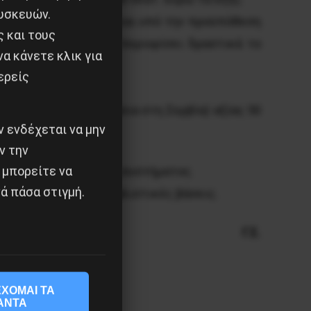
υσκευών.
ίνει σε βάθος χρόνου και υπό την προϋπόθεση
ς και τους
θα πρέπει η ΕΒΖ να περιορίσει δραστικά το
α κάνετε κλικ για
ερείς
 και τα δύο εργοστάσια στη Σερβία) αξίας 50
 ενδέχεται να μην
ν την
 μπορείτε να
υπάρξει στα όρια του συστήματος.
ά πάσα στιγμή.
ην οικονομία σε σοσιαλιστικές βάσεις.
Γ.Σ.
ΧΟΜΑΙ ΤΑ
ΑΝΤΑ