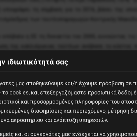
) υπογράψει τη σύμβαση για το 2016, βάσει της οπ
ντιπρόεδρος των τευτλοπαραγωγών Κεντρικής Μακεδο
 επέβαλε η ΕΕ τη δεκαετία του 2000, ευνοώντας τις
ωση της καλλιέργειας τεύτλων ανέβασε το κόστος 
φάλαιο κίνησης μέσω τραπεζικού δανεισμού σε συνθή
ν ιδιωτικότητά σας
.
ηση της Αγροτικής Τράπεζας Ελλάδας από την Τράπε
εργάτες μας αποθηκεύουμε και/ή έχουμε πρόσβαση σε 
ς τα cookies, και επεξεργαζόμαστε προσωπικά δεδομέ
νειστής της ΕΒΖ, ενώ τα περιουσιακά στοιχεία της
ριστικοί και προσαρμοσμένες πληροφορίες που αποστ
μικευμένες διαφημίσεις και περιεχόμενο, μέτρηση δι
ραιώς
ευνα ακροατηρίου και ανάπτυξη υπηρεσιών.
 εμείς και οι συνεργάτες μας ενδέχεται να χρησιμοπο
έδιο που ενέκρινε η Τράπεζα Πειραιώς προβλέπει για