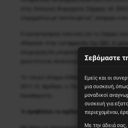
στην Ελληνική Βιομηχανία Ζάχαρης ΑΕ (ΕΒΖ
στρεμμάτων με τεύτλα φέτος”, ανέφερε ο α
Η καταστροφική πολιτική για τη ζάχαρη που
οδήγησαν στην κατάρρευση της ΕΒΖ. Η μεί
επιχείρηση δε μπορούσε να εξασφαλίσει κε
Σεβόμαστε τη
ρευστότητας ολοένα και έκλεινε από την ΕΚΤ
Το τελικό πλήγμα δόθηκε από την απορρόφ
Εμείς και οι συν
μια συσκευή, όπω
2011-12. Βρέθηκε η Πειραιώς να είναι ο δα
μοναδικοί αναγνω
Εκκαθαριστή…
συσκευή για εξατο
Τι προβλέπει το σχέδιο που ενέκρινε η Πει
περιεχομένου, έρ
Με την άδειά σας,
Με βάση τις πληροφορίες που υπάρχουν το σχ