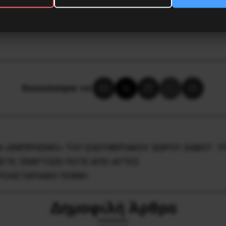
Κοινοποίησε το:
 «ΕΜΠΡΗΣΜΟ» ΤΟΥ ΕΛΕΥΘΕΡΙΑΚΟΥ ΧΩΡΟΥ SABOT : Υ
ΕΧΕΤΕ ΞΕΜΥΤΙΣΕΙ ΠΟΤΕ ΑΠΟ ΑΥΤΕΣ
POΛETAPIAKH TEXNH
Δημοφιλή Άρθρα