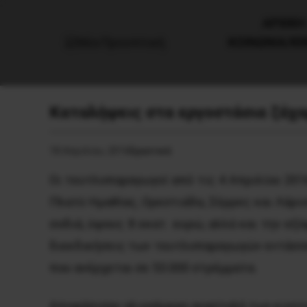
AΡΧΙΚΗ
ΚΟΙΝΩΝΙΑ/Κ
Καταλήψεις στα εργοστάσια ζάχ
18 Απριλίου, 2016
Εργατικά
Οι τευτλοπαραγωγοί από τις 4 Απριλίου 201
Πλατύ Ημαθίας, Ορεστιάδα, Σέρρες και Λάρι
σοδιά, ύψους 8 εκατ. ευρώ, αλλά και την εξ
διεκδικήσεις των τευτλοπαραγωγών εντάσσετ
που ανέρχεται σε 53.000 στρέμματα.
Αποφάσισαν ολιγοήμερη αναστολή των κινητοπ