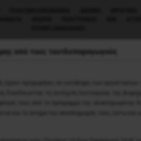
ΠΟΛΙΤΙΚΉ/ΟΙΚΟΝΟΜΊΑ
ΔΙΕΘΝΗ
ΕΡΓΑΤΙΚΑ
ΙΝΗΜΑΤΑ
ΘΕΩΡΙΑ
ΠΟΛΙΤΙΣΜΟΣ
ΕΕΚ
ΑΤΖ
OTHER LANGUAGES
αρης από τους τευτλοπαραγωγούς
6, έχουν προχωρήσει σε κατάληψη των εργοστασίων 
σα, διεκδικώντας τη συνέχιση λειτουργίας της βιομηχ
όφλησή τους από το πρόγραμμα της ολοκληρωμένης δια
αι και το αίτημα της αποπληρωμής τους, έστω και ω
οιήσεών τους (Τετάρτη 13/4 με Παρασκευή 15/4) “για