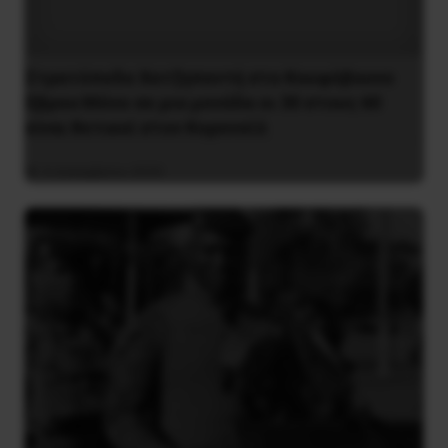
Στρατόπεδο Χατζηπεντή στο Κουφόβουνο
Έβρου:Μόνο σε μια μονάδα οι 30 στους 60
είναι θετικοί στον Κορονοϊό
4 Δεκεμβρίου 2020