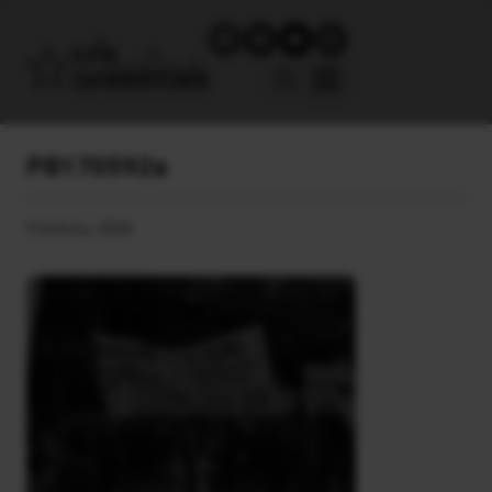
PB170592a
5 Ιουλίου, 2026