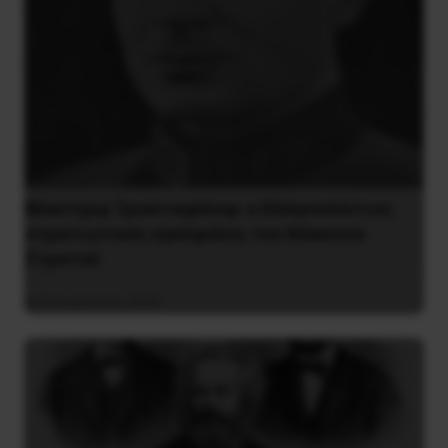
Βλαντίμιρ Τριανταφίλοφ: ο Ελληνοπόντιος
στρατιωτικός εγκέφαλος του Κόκκινου
Στρατού
8 Αυγούστου 2026