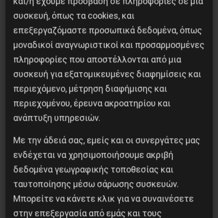
και/ή έχουμε πρόσβαση σε πληροφορίες σε μια
συσκευή, όπως τα cookies, και
επεξεργαζόμαστε προσωπικά δεδομένα, όπως
μοναδικοί αναγνωριστικοί και προσαρμοσμένες
πληροφορίες που αποστέλλονται από μια
συσκευή για εξατομικευμένες διαφημίσεις και
περιεχόμενο, μέτρηση διαφήμισης και
Βλαντίμιρ Τριανταφίλοφ: ο Ελληνοπόντιος
περιεχομένου, έρευνα ακροατηρίου και
στρατιωτικός εγκέφαλος του Κόκκινου
Στρατού
ανάπτυξη υπηρεσιών.
8 Αυγούστου 2026
Με την άδειά σας, εμείς και οι συνεργάτες μας
ενδέχεται να χρησιμοποιήσουμε ακριβή
δεδομένα γεωγραφικής τοποθεσίας και
ταυτοποίησης μέσω σάρωσης συσκευών.
Μπορείτε να κάνετε κλικ για να συναινέσετε
στην επεξεργασία από εμάς και τους