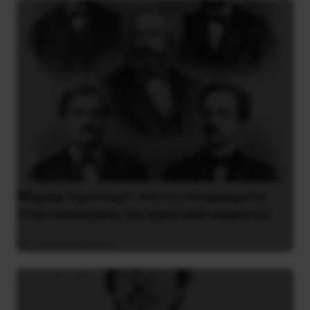
Βίλχελμ Λίμπκνεχτ: από τα οδοφράγματα
στην οικοδόμηση του εργατικού κόμματος
9 Αυγούστου 2026