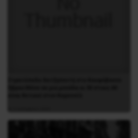
Στρατόπεδο Χατζηπεντή στο Κουφόβουνο
Έβρου:Μόνο σε μια μονάδα οι 30 στους 60
είναι θετικοί στον Κορονοϊό
4 Δεκεμβρίου 2020