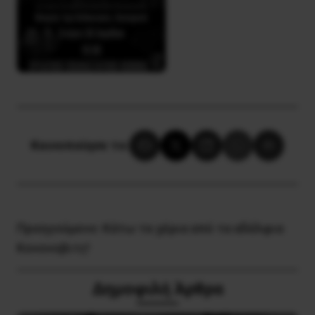
Κοινοποίησε το:
Προηγούμενο:
Κάτω τα χέρια από τα αδέλφια
Κονονοβιτς!
Δημοφιλή Άρθρα