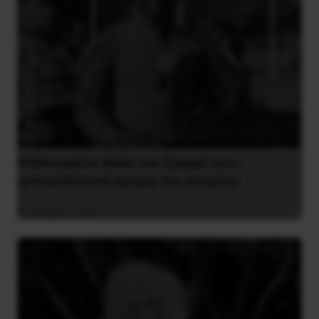
Η Μπουρκίνα Φάσο του Τραορέ αντι-
ιμπεριαλιστική σχισμή της ιστορίας
26 Μαΐου 2025