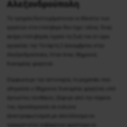
Αλεξανδρούπολη
Τα τροχαία δυστυχήματα και οι θάνατοι των
εργατών στα ντελίβερυ δεν έχει τέλος. Ένας
ακόμη ντελιβεράς έχασε τη ζωή του εν ώρα
εργασίας την Τετάρτη 2 Δεκεμβρίου στην
Αλεξανδρούπολη. Ήταν ένας 38χρονος
διανομέας φαγητού.
Σύμφωνα με την αστυνομία, το μηχανάκι που
οδηγούσε ο 38χρονος διανομέας φαγητού, υπό
άγνωστες συνθήκες, ξέφυγε από την πορεία
του, προσέκρουσε σε κολώνα
ηλεκτροφωτισμού με αποτέλεσμα να
τραυματιστεί σοβαρά και αργότερα να