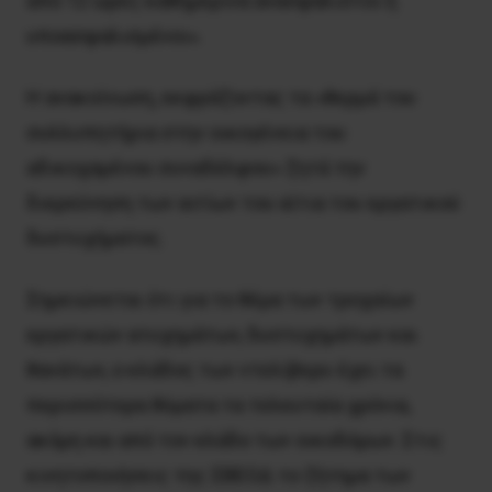
από 12 ώρες καθημερινά ανασφάλιστοι ή
υποασφαλισμένοι».
H ανακοίνωση, εκφράζοντας τα «θερμά του
συλλυπητήρια στην οικογένεια του
αδικοχαμένου συναδέλφου» ζητά την
διερεύνηση των αιτίων του αίτια του εργατικού
δυστυχήματος.
Σημειώνεται ότι για το θέμα των τροχαίων
εργατικών ατυχημάτων, δυστυχημάτων και
θανάτων, ο κλάδος των ντελίβερυ έχει τα
περισσότερα θύματα τα τελευταία χρόνια,
ακόμη και από τον κλάδο των οικοδόμων. Στις
κινητοποιήσεις της ΣΒΕΟΔ το ζήτημα των