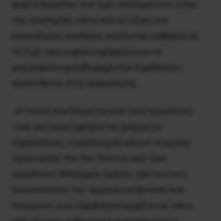
φόρτο εργασίας που έχει συσσωρευτεί, λόγω
της πανδημίας, κάτω από αντίξοες και
επικίνδυνες συνθήκες παίζοντας καθημερινά
τη ζωή τους κορώνα γράμματα για το
μεροκάματο-φιλοδώρημα που λαμβάνουν»
προστίθεται στην ανακοίνωση.
«Η πίεση που δέχονται από τους εργοδότες
τους για να μεταφέρονται γρήγορα οι
παραγγελίες, ο εξοπλισμός μέσων ατομικής
προστασίας που δεν δίνεται από τους
εργοδότες (Μπουφάν, κράνος, γάντια κ.λπ.),
αποτυπώνουν την τραγική κατάσταση που
επικρατεί, ενώ παράλληλα εργάζονται πάνω