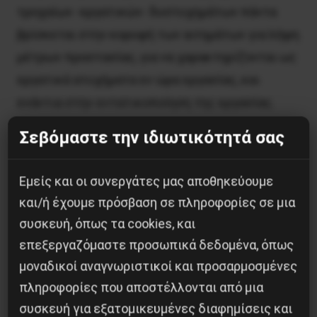
τροχαίων -εργατικών- δυστυχημάτων πάντα
βρίσκεται στην κορυφή των αιτημάτων για λήψη
μέτρων προστασίας, για να χαρακτηρίζονται ως
εργατικά ατυχήματα εν ώρα εργασίας, και
ενάντια στην εντατικοποίηση της εργασίας.
Σεβόμαστε την ιδιωτικότητά σας
Θ.Κ.
Εμείς και οι συνεργάτες μας αποθηκεύουμε
και/ή έχουμε πρόσβαση σε πληροφορίες σε μια
συσκευή, όπως τα cookies, και
Κοινοποίησε το:
επεξεργαζόμαστε προσωπικά δεδομένα, όπως
μοναδικοί αναγνωριστικοί και προσαρμοσμένες
πληροφορίες που αποστέλλονται από μια
συσκευή για εξατομικευμένες διαφημίσεις και
Προηγούμενο:
Παίζουν με τη ζωή τού λαού!