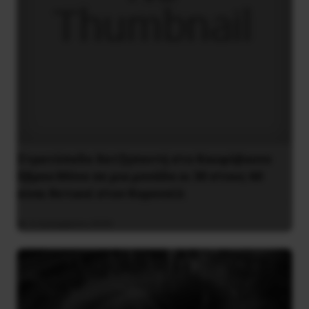
Στρατόπεδο Χατζηπεντή στο Κουφόβουνο
Έβρου:Μόνο σε μια μονάδα οι 30 στους 60
είναι θετικοί στον Κορονοϊό
4 Δεκεμβρίου 2020