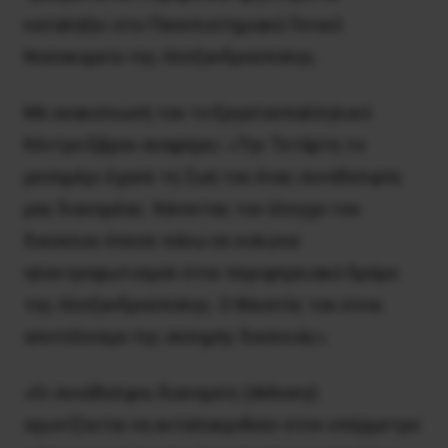
καταλήξει στο Πανεπιστημιακό Γενικό
Νοσοκομείο της Αλεξανδρούπολης.
Με ανακοίνωσή του το Εργατοϋπαλληλικό
Κέντρο Εβρου αναφέρει: «Την Τετάρτη το
μεσημέρι έχασε τη ζωή του ένας συνάδελφός
μας διανομέας. Χάνοντας τον έλεγχο του
δικύκλου έπεσε πάνω σε κολώνα
ηλεκτροφωτισμού στον περιφερειακό δρόμο
της Αλεξανδρούπολης. Ο θάνατός του είναι
αποτέλεσμα της σκληρής δουλειάς».
«Οι συνάδελφοι διανομείς (delivery)
αγωνίζονται να ανταποκριθούν στον υπέρμετρο