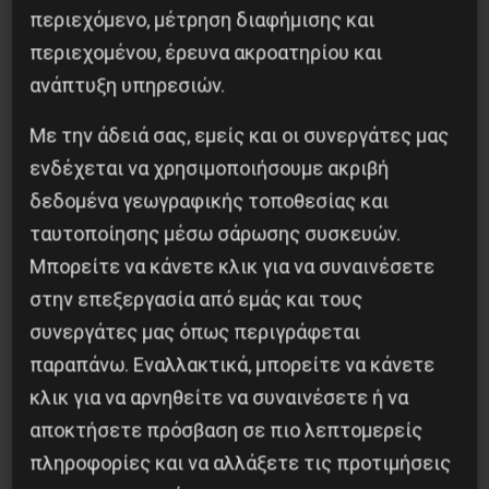
περιεχόμενο, μέτρηση διαφήμισης και
Επόμενο:
Γενική Απεργία στην Ινδία
περιεχομένου, έρευνα ακροατηρίου και
Δημοφιλή Άρθρα
ανάπτυξη υπηρεσιών.
Με την άδειά σας, εμείς και οι συνεργάτες μας
ενδέχεται να χρησιμοποιήσουμε ακριβή
δεδομένα γεωγραφικής τοποθεσίας και
ταυτοποίησης μέσω σάρωσης συσκευών.
Μπορείτε να κάνετε κλικ για να συναινέσετε
στην επεξεργασία από εμάς και τους
συνεργάτες μας όπως περιγράφεται
παραπάνω. Εναλλακτικά, μπορείτε να κάνετε
κλικ για να αρνηθείτε να συναινέσετε ή να
αποκτήσετε πρόσβαση σε πιο λεπτομερείς
Βλαντίμιρ Τριανταφίλοφ: ο Ελληνοπόντιος
στρατιωτικός εγκέφαλος του Κόκκινου
πληροφορίες και να αλλάξετε τις προτιμήσεις