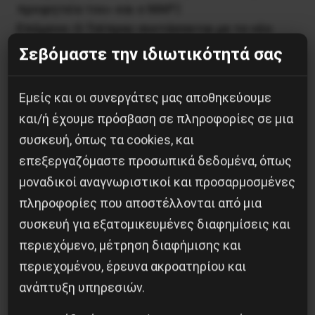
προφητεία του» και ο ΜΑΡΞ
Επόμενο:
Ο Τσίπρας συντάσσεται με τo νέο
“αμυντικό δόγμα” Τραμπ
Σεβόμαστε την ιδιωτικότητά σας
Δημοφιλή Άρθρα
Εμείς και οι συνεργάτες μας αποθηκεύουμε
και/ή έχουμε πρόσβαση σε πληροφορίες σε μια
συσκευή, όπως τα cookies, και
επεξεργαζόμαστε προσωπικά δεδομένα, όπως
μοναδικοί αναγνωριστικοί και προσαρμοσμένες
πληροφορίες που αποστέλλονται από μια
συσκευή για εξατομικευμένες διαφημίσεις και
περιεχόμενο, μέτρηση διαφήμισης και
περιεχομένου, έρευνα ακροατηρίου και
ανάπτυξη υπηρεσιών.
Η Μπουρκίνα Φάσο του Τραορέ αντι-