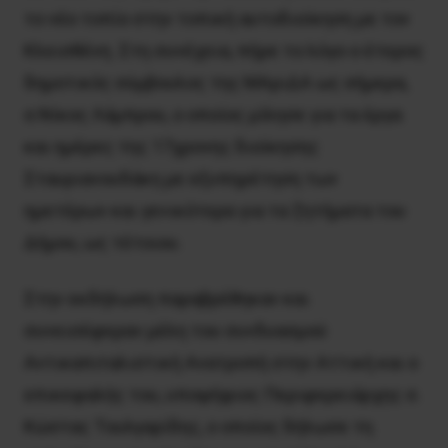
το νέο τοπίο στην τοπική αυτοδιοίκηση με τον
Κλεισθένη. Στη συνέχεια, πήρε το λόγο ο έτερος
δημοτικός σύμβουλος της ΜΑριΔΑ ως σήμερα,
σ.Νίκος Λάμπρου, ο οποίος μίλησε για τα έργα
και ημέρες της 17χρονης διοίκησης
Σταυριανουδάκη με εξυπηρέτηση των
ημετέρων και γενικότερα για τα ζητήματα του
Δήμου, ως τέτοιου.
Στην εκδήλωση παραβρέθηκαν και
συνεισέφεραν μέλη του συνδυασμού
Αντικαπιταλιστική Ανατροπή στην Αττική και ο
επικεφαλής του, υποψήφιος Περιφερειάρχης σ.
Κώστας Τουλγαρίδης, ο οποίος δήλωσε τη