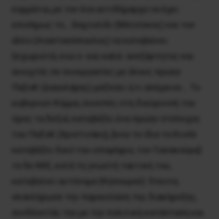
κομμάτια, με τον ένα αντιδήμαρχο να έχει
επισήμως το… δαχτυλίδι (Μπινίσκος) και τον
άλλο (Αναστασόπουλος) να κατεβαίνει
ξεχωριστά, ενώ ο -και καλά- ανεξάρτητος και
ανοιχτός σε συνεργασίες με όλους πρώην
ΠαΣοΚ (Δαουλάρης) μαζεύει ό,τι απέμεινε… Το
κυβερνών Κόμμα, συνεπές στη διεύρυνσή του
προς τα δεξιά, κατεβάζει ένα πρώην στέλεχος
του ΠαΣοΚ (Χριστινάκη), [ενώ το ίδιο το ΚινΑλ
κατεβάζει δικό του υποψήφιο, τον Γιανακούρα]·
το δε ΚΚΕ, κατά τη γνωστή τακτική του,
κατεβαίνει αυτόνομα (Κηπουρού). Έπειτα,
ολοκλήρωσε την παρουσίαση της διακήρυξης,
συνδέοντάς την με την πολιτική κατάσταση και