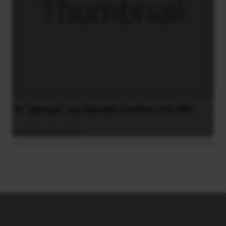
Το “μήνυμα” της Εαρινής Συνόδου του ΔΝΤ
14 Απριλίου 2019