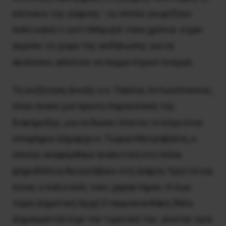
κάτοικοι της Δάφνης –οι οποίοι γνωρίζουν
πολύ καλά τι εστί ΜΑριΔΑ τόσα χρόνια- είχαν
γεμίσει το χώρο της εκδήλωσης για να
ακούσουν, αλλά και να συμμετέχουν ενεργά.
Τη συζήτηση άνοιξε ο σ. Παύλος Αντωνόπουλος,
όπου έκανε μια πρώτη παρουσίαση της
διακήρυξης, για να δώσει έπειτα το λόγο στον
υποψήφιο Δήμαρχο σ. Γιώργο Μητροβγένη, ο
οποίος αναφέρθηκε αναλυτικά στο πόσα
ψηφοδέλτια θα κατέβουν στη Δάφνη-Υμηττό και
ποιος ο πολιτικός τους χαρακτήρας. Η έως
τώρα Δημοτική Αρχή Σταυριανουδάκη (Νέα
Δημοκρατία) είχε την τιμητική της: γίνεται τρία