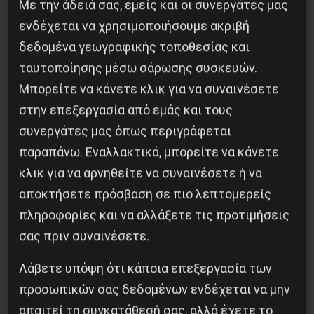
Με την άδειά σας, εμείς και οι συνεργάτες μας
ιμπεριαλιστική σχισμή της ιστορίας
ενδέχεται να χρησιμοποιήσουμε ακριβή
δεδομένα γεωγραφικής τοποθεσίας και
26 Μαΐου 2025
ταυτοποίησης μέσω σάρωσης συσκευών.
Μπορείτε να κάνετε κλικ για να συναινέσετε
στην επεξεργασία από εμάς και τους
συνεργάτες μας όπως περιγράφεται
παραπάνω. Εναλλακτικά, μπορείτε να κάνετε
κλικ για να αρνηθείτε να συναινέσετε ή να
αποκτήσετε πρόσβαση σε πιο λεπτομερείς
πληροφορίες και να αλλάξετε τις προτιμήσεις
σας πριν συναινέσετε.
Λάβετε υπόψη ότι κάποια επεξεργασία των
Η Eπανάσταση της 19 Ιουλίου 1936 στην
προσωπικών σας δεδομένων ενδέχεται να μην
Iσπανία
απαιτεί τη συγκατάθεσή σας, αλλά έχετε το