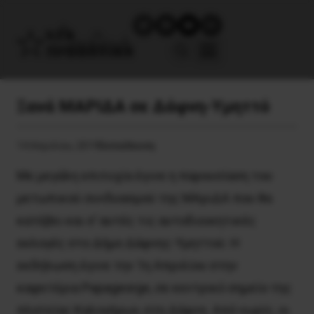
Ξανά ΜΑΡΙΔΑ σε Δάφνη-Yμηττό
14 Απριλίου, 2019
Εκπαίδευση
Με μεγάλη επιτυχία έγινε η παρουσίαση του
μετωπικού συνδυασμού της ΜΑριΔΑ που θα
κατέβει και σ’ αυτές τις αυτοδιοικητικές
εκλογές στο Δήμο Δάφνης-Υμηττού. Η
εκδήλωση έγινε την 1η Απριλίου στην
καφετέρια Papageorge, σε κεντρικό σημείο της
πλατείας Καλογήρων, στη Δάφνη. Από νωρίς, οι