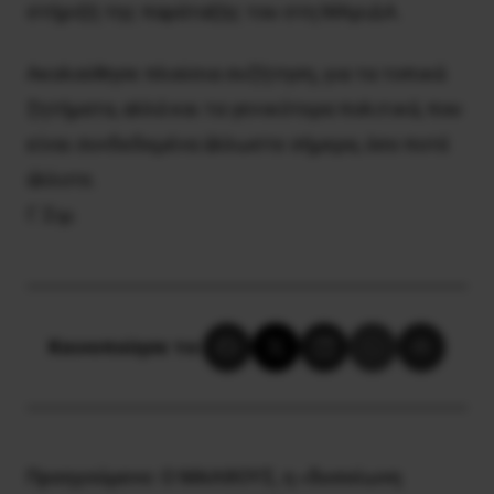
στήριξή της παράταξής του στη ΜΑριΔΑ.
Ακολούθησε πλούσια συζήτηση, για τα τοπικά
ζητήματα, αλλά και τα γενικότερα πολιτικά, που
είναι συνδεδεμένα άλλωστε σήμερα, όσο ποτέ
άλλοτε.
Γ. Σιμ.
Κοινοποίησε το:
Προηγούμενο:
Ο ΜΑΛΘΟΥΣ, η «δυσοίωνη