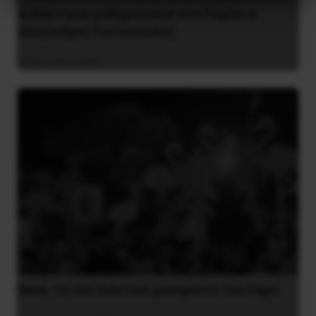
Διδάκτορας μαθηματικών στο Παρίσι ο
Αλέξανδρος Γιωτόπουλος
16 Ιουλίου 2021
Besa, το νέο πολιτικό μανιφέστο του Ράμα