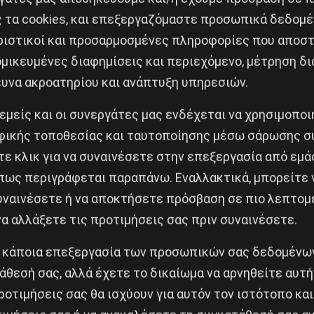
ους, εργαζόμενους, άνεργους, μετανάστες, ταξικά συνδικάτα, επιστήμ
ς τα cookies, και επεξεργαζόμαστε προσωπικά δεδομέ
ν ζωή. Για εμάς η έννοια της αλληλεγγύης δεν είναι σχήμα λόγου ή μηχα
ριστικοί και προσαρμοσμένες πληροφορίες που αποστ
 κοινωνική απελευθέρωση από την καπιταλιστική σκλαβιά. Είμαστε μακρι
μικευμένες διαφημίσεις και περιεχόμενο, μέτρηση δι
υ λαού, του ρίχνουν και ένα ξεροκόμματο, με μόνο σκοπό να συνεχίσουν ν
ευνα ακροατηρίου και ανάπτυξη υπηρεσιών.
 εμείς και οι συνεργάτες μας ενδέχεται να χρησιμοπο
ικής τοποθεσίας και ταυτοποίησης μέσω σάρωσης σ
ε κλικ για να συναινέσετε στην επεξεργασία από εμά
πως περιγράφεται παραπάνω. Εναλλακτικά, μπορείτε ν
συναινέσετε ή να αποκτήσετε πρόσβαση σε πιο λεπτομ
α αλλάξετε τις προτιμήσεις σας πριν συναινέσετε.
μβουλευτικό κέντρο για ζητήματα υγείας, σε κεντρική λαϊκή συνοικία της
 κάποια επεξεργασία των προσωπικών σας δεδομένων
άθεσή σας, αλλά έχετε το δικαίωμα να αρνηθείτε αυτή
ροτιμήσεις σας θα ισχύουν για αυτόν τον ιστότοπο και