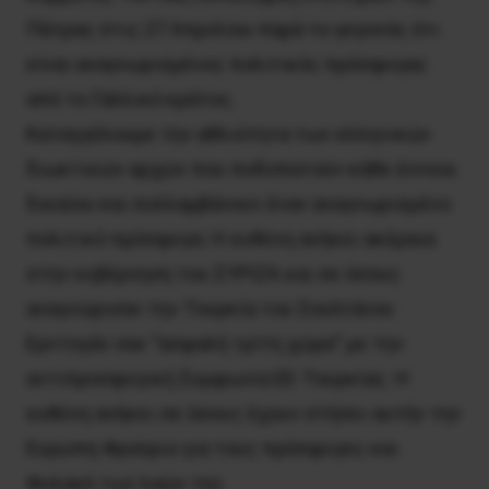
Πάτρας στις 27 Απριλίου παρά το γεγονός ότι
είναι αναγνωρισμένος πολιτικός πρόσφυγας
από το Γαλλικό κράτος.
Καταγγέλουμε την αθλιότητα των ελληνικών
διωκτικών αρχών που ποδοπατούν κάθε έννοια
δικαίου και συλλαμβάνουν έναν αναγνωρισμένο
πολιτικό πρόσφυγα. Η ευθύνη ανήκει ακέραια
στην κυβέρνηση του ΣΥΡΙΖΑ και σε όσους
αναγνώρισαν την Τουρκία του Σουλτάνου
Ερντογάν σαν “ασφαλή τρίτη χώρα” με την
αντιπροσφυγική Συμφωνία ΕΕ-Τουρκίας. Η
ευθύνη ανήκει σε όσους έχουν στήσει αυτήν την
Ευρώπη Φρούριο για τους πρόσφυγες και
Φυλακή των λαών της.