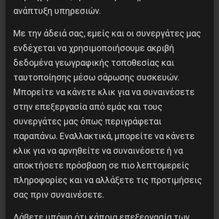
ανάπτυξη υπηρεσιών.
Με την άδειά σας, εμείς και οι συνεργάτες μας
ενδέχεται να χρησιμοποιήσουμε ακριβή
δεδομένα γεωγραφικής τοποθεσίας και
ταυτοποίησης μέσω σάρωσης συσκευών.
Μπορείτε να κάνετε κλικ για να συναινέσετε
στην επεξεργασία από εμάς και τους
συνεργάτες μας όπως περιγράφεται
παραπάνω. Εναλλακτικά, μπορείτε να κάνετε
Η Eπανάσταση της 19 Ιουλίου 1936 στην
κλικ για να αρνηθείτε να συναινέσετε ή να
Iσπανία
αποκτήσετε πρόσβαση σε πιο λεπτομερείς
5 Αυγούστου 2026
πληροφορίες και να αλλάξετε τις προτιμήσεις
σας πριν συναινέσετε.
Λάβετε υπόψη ότι κάποια επεξεργασία των