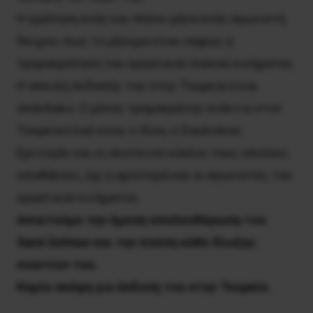
Η κράτηση ενός και πλέον μήνα ενός αγωνιστή
δείχνει πως το μήνυμα είναι σαφώς η
τρομοκράτηση του εργατικού-λαϊκού κινήματος.
Η απειλή έκδοσής του στην Τουρκία είναι
σκάνδαλο. Ο μόνος τρομοκράτης ενάντια στον
Τουρκικό λαό είναι ο ίδιος ο Σουλτάνος
Ερντογάν και οι σκοτεινοί κύκλοι τους οποίους
υποθάλπει, όχι η αριστερά και οι αγωνιστές του
εργατικού κινήματος.
Απαιτούμε την άμεση απελευθέρωση του
Sami Solmaz και την παύση κάθε δίωξης
εναντίον του.
Καμία σκέψη για έκδοση του στην Τουρκία.