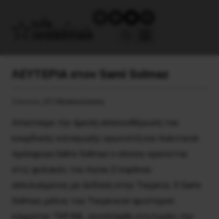
ΛΕΥΤΕΡΙΑ στον Sami Solmaz
3 Ιουνίου, 2019
Ανακοινώσεις
Απαιτούμε την άμεση απελευθέρωση του
κουρδικής καταγωγής αγωνιστή και πολιτικού
πρόσφυγα Salmi Solmaz ο οποίος κρατείται
στις φυλακές του Αγίου Στεφάνου
απειλούμενος με έκδοση στην Τουρκία. Ο Sami
Solmaz, μέλος του Τουρκικού αριστερού
κόμματος TKP/ML, συνελήφθη στο λιμάνι της