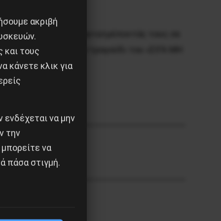
ιήσουμε ακριβή
ο μόρφωμα αυτό και μετατρέποντάς τους σε
υσκευών.
 ο ίδιος ο Παύλος στο τραγούδι του «ΣΙΓΑ ΜΗ
ς και τους
α κάνετε κλικ για
ερείς
 ενδέχεται να μην
ν την
 μπορείτε να
ά πάσα στιγμή.