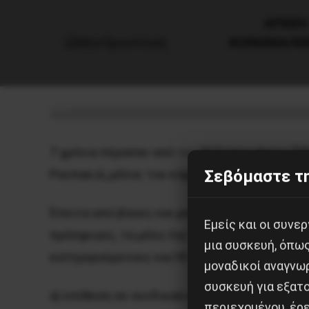
AΡΧΙΚΗ
ΚΟΙΝΩΝΙΑ/Κ
Μαθητές 1ου Λυκείου Χαϊδαρίο
6 Οκτωβρίου, 2020
Εκπαίδευση
7 χρόνια πέρασαν από τις 18 Σεπτεμβρίου [2
Σεβόμαστε τη
Ρουπακιά, μέλος του κόμματος της Χρυσής Αυγ
Έπειτα από βίαιες και ρατσιστικές επιθέσει
Εμείς και οι συν
πρόσφυγες, τα μέλη της Χρυσής Αυγής έρχοντ
μια συσκευή, όπω
κατηγορούμενους και18 από αυτούς με κατηγ
μοναδικοί αναγνω
συσκευή για εξατο
α) επίθεση σε συνδικαλιστές του ΠΑΜΕ, β) ε
περιεχομένου, έρ