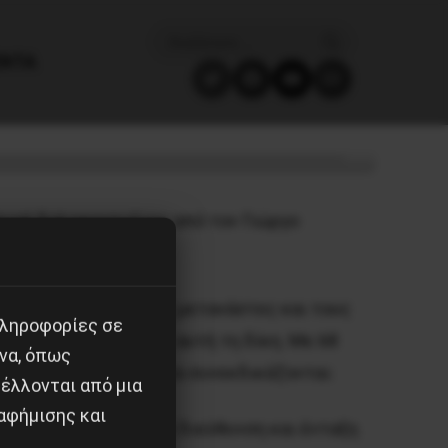
ΈΝΤΑ
 πνοή δολοφονημένος από τον Γιώργο
ν» τον τόπο από τους μετανάστες και τους
πληροφορίες σε
υβεύονται πολλά σε αυτή τη δίκη. Με 68
να, όπως
ση. Με 4 υποθέσεις να συνεκδικάζονται:
έλλονται από μια
αφήμισης και
 Παύλου Φύσσα και δ) διεύθυνση και ένταξη