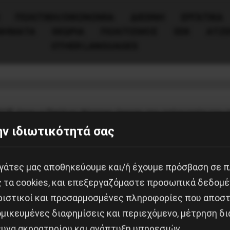
ΠΟΛΙΤΙΚΉ/ΟΙΚΟΝΟΜΊΑ
ΔΙΕΘΝΗ
ΕΡΓΑΤΙΚΑ
ΙΝΗΜΑΤΑ
ΘΕΩΡΙΑ
ΠΟΛΙΤΙΣΜΟΣ
ΕΕΚ
ΑΤΖ
OTHER LANGUAGES
υ: “Δεν είναι αθώοι”
013], όταν ο Παύλος Φύσσας άφησε την τελευταία του
ν ιδιωτικότητά σας
ής. 7 χρόνια και ακόμα ο Παύλος δεν έχει δικαιωθεί.
ς, σκληρή προπαγάνδα και υποσχέσεις να «ξεβρωμίσου
εργάτες μας αποθηκεύουμε και/ή έχουμε πρόσβαση σε 
αι αντιμέτωποι με το πρόσωπο της δικαιοσύνης. Διακ
ς τα cookies, και επεξεργαζόμαστε προσωπικά δεδομέ
ορίες ένταξης και διεύθυνσης σε εγκληματική οργάνω
ριστικοί και προσαρμοσμένες πληροφορίες που αποστ
μικευμένες διαφημίσεις και περιεχόμενο, μέτρηση δι
πίθεση σε Αιγύπτιους αλιεργάτες, γ) τη δολοφονία του
ευνα ακροατηρίου και ανάπτυξη υπηρεσιών.