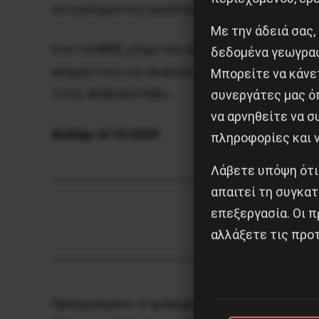
σε εγκληματική οργάνωση.
Με την άδειά σας,
Ενώ τα ΜΜΕ, μέχρι και σήμερα, προσπαθούν 
δεδομένα γεωγραφ
ασήμαντους και άκακους, εμείς επιζητούμε τ
Μπορείτε να κάνετ
ΤΟΥΣ ΦΟΒΗΘΟΥΜΕ»
συνεργάτες μας ό
να αρνηθείτε να 
Χαϊδάρι 6/10/2020
πληροφορίες και ν
Λάβετε υπόψη ότι
απαιτεί τη συγκατ
επεξεργασία. Οι π
αλλάξετε τις προτ
Προηγούμενο:
Ο φιλειρηνισμός δεν φέρνει τ