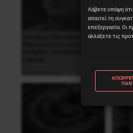
Λάβετε υπόψη ότι
απαιτεί τη συγκατ
επεξεργασία. Οι π
αλλάξετε τις προτ
Βλαντίμιρ Τριανταφίλοφ: ο
Η Eπανά
Ελληνοπόντιος στρατιωτικός
1936 στ
εγκέφαλος του Κόκκινου
Στρατού
5 Αυγο
8 Αυγούστου 2026
ΑΠΟΡΡΙΠ
ΠΑΝ