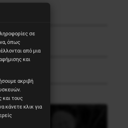
πληροφορίες σε
να, όπως
έλλονται από μια
αφήμισης και
ιήσουμε ακριβή
υσκευών.
ς και τους
α κάνετε κλικ για
ερείς