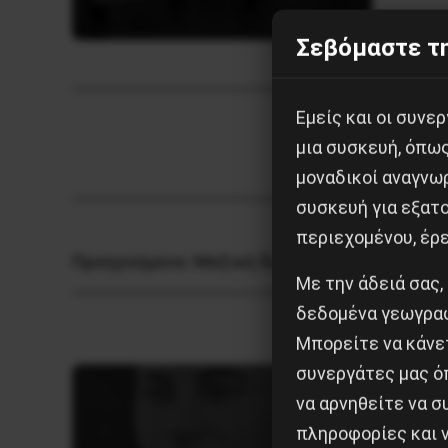
Σεβόμαστε τη
Εμείς και οι συν
μια συσκευή, όπω
μοναδικοί αναγνω
συσκευή για εξατο
περιεχομένου, έρ
Προηγούμενο:
Μαζική διαδήλωση στην Αθήν
Με την άδειά σας,
δεδομένα γεωγραφ
Μπορείτε να κάνετ
συνεργάτες μας ό
να αρνηθείτε να 
πληροφορίες και ν