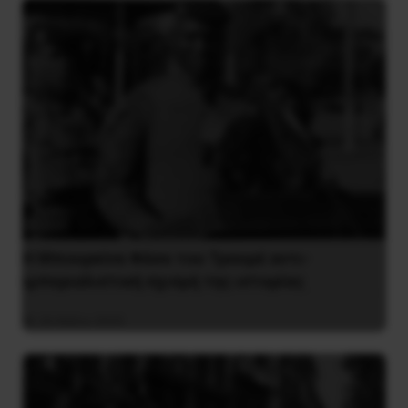
Η Μπουρκίνα Φάσο του Τραορέ αντι-
ιμπεριαλιστική σχισμή της ιστορίας
26 Μαΐου 2025