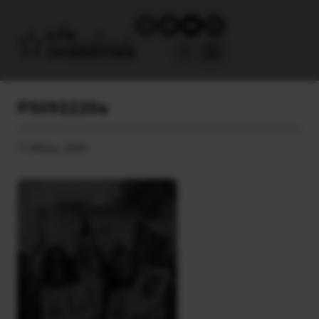
P5092220a
11 Μαΐου, 2026