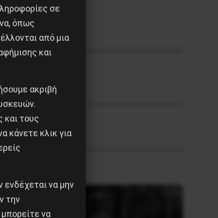
πληροφορίες σε
να, όπως
έλλονται από μια
αφήμισης και
ιήσουμε ακριβή
υσκευών.
ς και τους
α κάνετε κλικ για
ερείς
 ενδέχεται να μην
ν την
 μπορείτε να