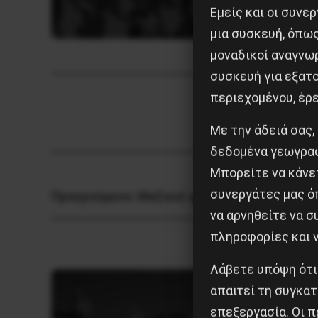
Εμείς και οι συν
μια συσκευή, όπω
μοναδικοί αναγνω
συσκευή για εξατο
περιεχομένου, έρ
Με την άδειά σας,
δεδομένα γεωγραφ
Μπορείτε να κάνετ
συνεργάτες μας ό
Προηγούμενο:
Μαζικοί φόνοι στο Cafe Al-Ba
να αρνηθείτε να 
πληροφορίες και ν
Λάβετε υπόψη ότι
απαιτεί τη συγκατ
επεξεργασία. Οι π