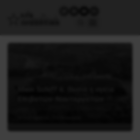
Mein Schiff 6: Θυσία η υγεία
Επιβατών-Ναυτεργατών
30 Σεπτεμβρίου, 2020
Κοινωνία