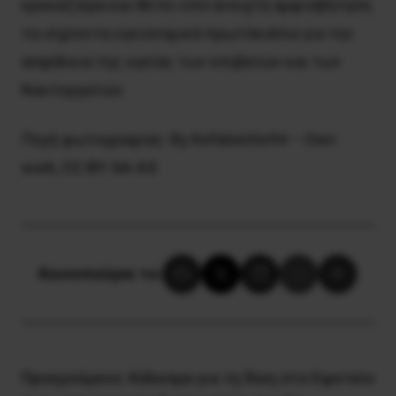
κρουαζιέρα και θέτει υπό ανοιχτή αμφισβήτηση
τα ισχύοντα υγειονομικά πρωτόκολλα για την
ασφάλεια της υγείας των επιβατών και των
Ναυτεργατών.
Πηγή φωτογραφίας: By Kefalonitis94 – Own
work,
CC BY-SA 4.0
Κοινοποίησε το:
Προηγούμενο:
Κάλεσμα για τη δίκη στο Εφετείο