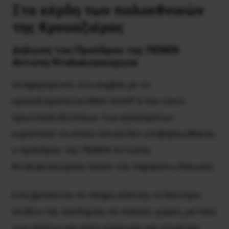
Σ
τα κέρδη των πολυεθνικών
της Κρουαζιέρας
Δήλωση του Προέδρου της ΠΕΝΕΝ
Αντώνη Νταλακογεώργου
Αναφερόμενος στο συμβάν με το
κρουαζιερόπλοιο Mein Schiff 6 που έγινε
πρωτοσέλιδο λόγων των κρουσμάτων
κορονοϊού τα οποία τελικά δεν επιβεβαιώθηκαν,
ο πρόεδρος της ΠΕΝΕΝ Αντώνης
Νταλακογεώργος έκανε την παρακάτω δήλωση:
Ενώ βρίσκεται σε πλήρη εξέλιξη το δεύτερο
στάδιο της πανδημίας σε πολλές χώρες, μεταξύ
των οποίων και στην χώρα μας, και τα μέτρα