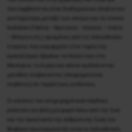
που λαμβάνονται είναι διαδοχικά και ολοένα πιο
αυστηρότερα, μεταξύ των οποίων και τα τοπικά
lockdown (Γαλλία – Βρετανία – Ισπανία – Ιταλία
– Βέλγιο κ.λπ.), ορισμένες από τις πολυεθνικές
εταιρίες που κυριαρχούν στον τομέα της
κρουαζιέρας έβγαλαν τα πλοία τους στη
Μεσόγειο, το Αιγαίο και αλλού εμπλέκοντας
χιλιάδες επιβαίνοντες (πληρώματα και
επιβάτες) σε τεράστιους κινδύνους.
Οι κανόνες του επιχειρηματικού κέρδους
μπαίνουν για άλλη μια φορά πάνω από την ζωή
και την προστασία της ανθρώπινης ζωής και
θλιβεροί πρωταγωνιστές είναι οι πολυεθνικές