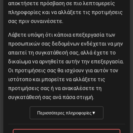
αποκτήσετε πρόσβαση σε πιο λεπτομερείς
Ακτοπλοΐα) αφού οι επιβαίνοντες βρίσκονται
πληροφορίες και να αλλάξετε τις προτιμήσεις
στον ίδιο ασφυκτικά περιορισμένο μικρό –
σας πριν συναινέσετε.
κλειστό χώρο όχι για κάποιες ώρες αλλά για
Λάβετε υπόψη ότι κάποια επεξεργασία των
πολλές μέρες και νύχτες…
προσωπικών σας δεδομένων ενδέχεται να μην
απαιτεί τη συγκατάθεσή σας, αλλά έχετε το
Τώρα πόση επιστημονική βάση και τεκμηρίωση
δικαίωμα να αρνηθείτε αυτήν την επεξεργασία.
έχει η άποψη των κυβερνώντων για ασφαλή
Οι προτιμήσεις σας θα ισχύουν για αυτόν τον
ακίνδυνα πρωτόκολλα της κρουαζιέρας, με τον
ιστότοπο και μπορείτε να αλλάξετε τις
συνωστισμό των χιλιάδων και την ίδια στιγμή
προτιμήσεις σας ή να ανακαλέσετε τη
να περιορίζεται σε δεκάδες ο αριθμός σε
συγκατάθεσή σας ανά πάσα στιγμή.
γάμους – βαφτίσια (έως 20 άτομα) και δημόσιες
συναθροίσεις (έως 9 άτομα), είναι στην κρίση
Περισσότερες πληροφορίες
▼
όλων να αντιληφθούν ότι εκείνο που προέχει
για αυτούς δεν είναι προφανώς η ασφάλεια των