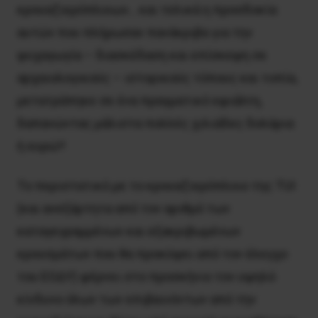
κρουαζιερόπλοιων… και τελικά η προσδοκία
αυτών που πλήρωσαν πανάκριβα για την
ψυχαγωγία – διασκέδαση και επίσκεψη σε
αρχαιολογικούς – ιστορικούς τόπους και τοπία,
μετατράπηκε σε ένα πραγματικό εφιάλτη,
δαπανώντας μάλιστα πολλές χιλιάδες δολάρια
ή ευρώ!!
Το περιστατικό με το κρουαζιερόπλοιο της TUI
(και ανεξάρτητα από τον αριθμό των
καταγεγραμμένων και εξακριβωμένων
κρουσμάτων που θα προκύψει από τον έλεγχο
του ΕΟΔΥ) φέρνει στο προσκήνιο τον υψηλό
κίνδυνο όλων των επιβαινόντων από την