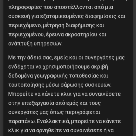
προβλήματος ουδείς αναφέρεται, δηλαδή ότι
πληροφορίες που αποστέλλονται από μια
κανένα προληπτικό μέτρο όσο αυστηρό και εάν
συσκευή για εξατομικευμένες διαφημίσεις και
είναι αυτό σε ένα κλειστό χώρο μερικών
περιεχόμενο, μέτρηση διαφήμισης και
τετραγωνικών ο συνωστισμός και
περιεχομένου, έρευνα ακροατηρίου και
συγχρωτισμός χιλιάδων ανθρώπων στους
ανάπτυξη υπηρεσιών.
χώρους εστιατορίων – μπαρ – διαδρόμους –
Με την άδειά σας, εμείς και οι συνεργάτες μας
καταστήματα, όταν η εθνική προέλευση των
ενδέχεται να χρησιμοποιήσουμε ακριβή
επιβατών είναι από δεκάδες διαφορετικές
δεδομένα γεωγραφικής τοποθεσίας και
χώρες, όταν αυτοί μετακινούνται καθημερινά
ταυτοποίησης μέσω σάρωσης συσκευών.
από νησί σε νησί και από χώρα σε χώρα, κανένα
Μπορείτε να κάνετε κλικ για να συναινέσετε
υγειονομικό πρωτόκολλο δεν μπορεί να είναι
στην επεξεργασία από εμάς και τους
απολύτως ασφαλές.
συνεργάτες μας όπως περιγράφεται
παραπάνω. Εναλλακτικά, μπορείτε να κάνετε
Οι συνθήκες στα κρουαζιερόπλοια διαφέρουν
κλικ για να αρνηθείτε να συναινέσετε ή να
παρασάγγας από τα άλλα μέσα μεταφοράς (π.χ.