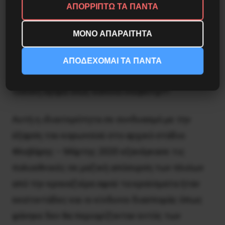
ΑΠΟΡΡΙΠΤΩ ΤΑ ΠΑΝΤΑ
ανθρώπων αλλά τα κέρδη των πολυεθνικών της
κρουαζιέρας οι οποίες παρέχουν πλέον όλες
ΜΟΝΟ ΑΠΑΡΑΙΤΗΤΑ
τις υπηρεσίες εντός των πλοίων που το μόνο
που μένει στους επιβάτες που θα βγουν στην
ΑΠΟΔΕΧΟΜΑΙ ΤΑ ΠΑΝΤΑ
ξενάγηση είναι οι φωτογραφίες και για την
τοπική αγορά ίσως κάποια σουβενίρ!!!
Αυτή η ιδιαιτερότητα σε συνδυασμό με την
έξαρση του κορωνοϊού στο αρχικό στάδιο
Φλεβάρης – Μάρτης 2020 εξανάγκασε τις
πολυεθνικές σε μαζική απόσυρση των πλοίων
από την κρουαζιέρα αφού τα κρούσματα ήταν
εκατοντάδες και οι κίνδυνοι διασποράς όπως
φάνηκε δεν θα περιορίζονταν εντός των