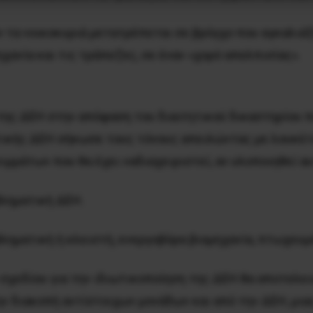
 τα νοικοκυριά μετατρέπεται σε βρόγχο που αγκαλιάζ
χανία και τις τράπεζες, σε έναν «χορό απελπισίας».
ς της ΔΕΗ στην απόφαση του διαιτητικού δικαστηρίου 
ατικής ΔΕΗ σήκωσε τους τόνους απειλώντας με λουκέτ
ιμμάτων που θα έχει ναδιαχειριστεί, αν υλοποιηθεί α
βληματική ΔΕΗ.
ηματική ή κλειστή, ενεργοβόρα βιομηχανία, πτωχευμέ
χεδίου για την ιδιωτικοποίηση της ΔΕΗ θα αποτελειώ
ην διακοπή αντίστοιχων μονάδων και από την ΔΕΗ, μια