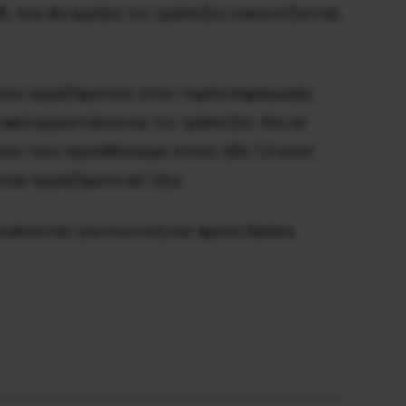
Ε, που θα αγγίξει τις τράπεζες κοκκινίζοντας
 τους εργαζόμενους στον τομέα παραγωγής
ιακά εργοστάσια και τις τράπεζες. Και αν
αι τους προσθέσουμε στους ήδη 1,5 εκατ.
ναν εργαζόμενο απ’ έξω.
καλώντας για ενωτική και άμεση δράση.