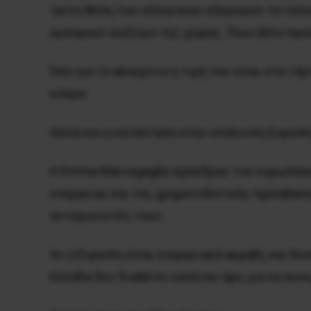
τρίτη θέση των ελληνικών εξαγωγών τα τελευ
εμπορικό ισοζύγιο της χώρας. Ποιο άλλο προϊ
Όσο για το αλουμίνιο η τιμή του είναι στα τ
κόσμο.
Αλλά και η κατάσταση στην υπόλοιπη Ευρώπη
Η Emma Marcegaglia πρόεδρος του ευρωπαϊκο
ενέργειας και της χρηματοδοτικής πρόσβαση
ανταγωνιστές τους.
Αν η Ευρώπη είναι ενεργειακά ακριβή, και δ
Ελλάδα δεν διαθέτει κανέναν όρο, για να συ