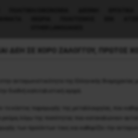
ΠΟΛΙΤΙΚΉ/ΟΙΚΟΝΟΜΊΑ
ΔΙΕΘΝΗ
ΕΡΓΑΤΙΚΑ
ΙΝΗΜΑΤΑ
ΘΕΩΡΙΑ
ΠΟΛΙΤΙΣΜΟΣ
ΕΕΚ
ΑΤΖ
OTHER LANGUAGES
ΑΙ ΔΕΗ ΣΕ ΧΟΡΟ ΖΑΛΟΓΓΟΥ, ΠΡΩΤΟΣ Χ
 στην ανταγωνιστικότητα της Ελληνικής Βιομηχανίας 
την διεθνή καπιταλιστική αγορά.
ύν το κόστος παραγωγής της μεταλλουργίας, που καθο
 ρεύμα, λόγω της ποσότητας που καταναλώνουν αυτού τ
γής των προϊόντων τους και καθορίζει την ανταγων