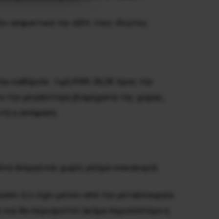
ει ασφυκτικά την ΔΕΗ, τους ιδιώτες
που καθόρισε τιμή KWh 36,5€ προς την
ο την μεγαλύτερη βιομηχανία της χώρας,
υτή η απόφαση.
να άνεργα και χωρίς ρεύμα νοικοκυριά.
σει ό,τι έχει μείνει από την μεταλλουργία
ς και θα περιοριστεί ακόμα περισσότερο η