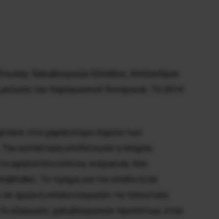
ς Ένωσης Χαλυβουργιών Ελλάδος, Αλέξανδρου
 μείωση του παραγωγικού δυναμικού. Το 2014
 φτάνει στο χαμηλότερο σημείο των
. Την κατάσταση επιδείνωσε η πλήρης
το υψηλότατο κόστος ενέργειας που
οβληθεί. Το τίμημα για τον κλάδο ήταν
 σε αργία ή υπολειτουργούν τα τελευταία
 Οι εξαγωγές χαλυβουργικών προϊόντων, στην