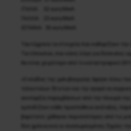
ΙΤΑΛΙΑ 32 euro/Mwh
ΓΑΛΛΙΑ 25 euro/Mwh
ΙΣΠΑΝΙΑ 30 euro/Mwh
Ταυτόχρονα τα στοιχεία που καθορίζουν την
Τικτόπουλου, που κάνει λόγο για δύσκολες 
θα είναι χειρότερο από το καταστροφικό 201
«O κλάδος της χαλυβουργίας άφησε πίσω του 
τελευταίων 50 ετών και την αγορά να συρρι
ανυπαρξία παρεμβάσεων από την πλευρά της
εμποδίζουν κάθε προσπάθεια ανάταξης, παρά 
βαρύτατο: χάθηκαν περισσότερες από τις μισ
δύο χρόνια ενώ οι συσσωρευμένες ζημίες τη