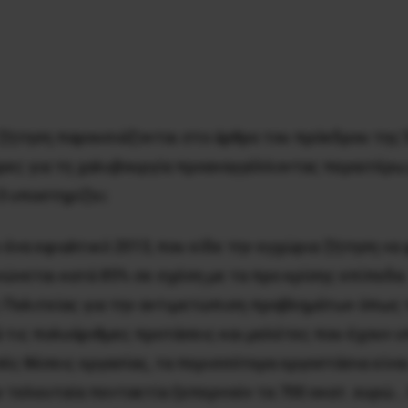
 ζήτηση παρουσιάζονται στο άρθρο του πρόεδρου τη
ώρες για τη χαλυβουργία προαναγγέλλοντας περαιτέρω
3 υποστηρίζει:
ένα εφιαλτικό 2013, που είδε την εγχώρια ζήτηση να
κνώνεται κατά 85% σε σχέση με τα προ κρίσης επίπεδα
 Πολιτείας για την αντιμετώπιση προβλημάτων όπως 
τις πολυάριθμες προτάσεις και μελέτες που έχουν υπ
ές θέσεις εργασίας, τα περισσότερα εργοστάσια είναι
ν τελευταία πενταετία ξεπερνούν τα 700 εκατ. ευρώ…