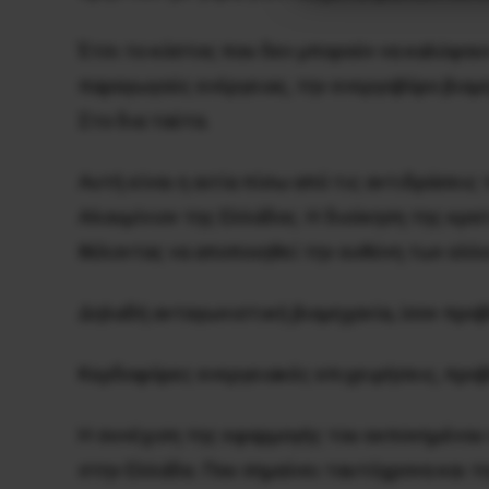
Έτσι το κόστος που δεν μπορούν να καλύψουν
παραγωγούς ενέργειας, την ενεργοβόρο βιομη
Στο δια ταύτα.
Αυτή είναι η αιτία πίσω από τις αντιδράσει
Αλουμίνιον της Ελλάδος. Η διοίκηση της κρ
θέλοντας να αποποιηθεί την ευθύνη των ελλε
Δηλαδή ανταγωνιστική βιομηχανία, ίσον προ
Κερδοφόρες ενεργειακές επιχειρήσεις, προβλ
Η συνέχιση της εφαρμογής του εκπονημένου σ
στην Ελλάδα. Που σημαίνει ταυτόχρονα και τ