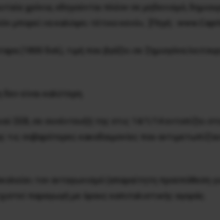
ταία χρόνια, οδηγούνται πλέον σε μηδενισμό, δημιου
όν μπορεί να καλύψει τέτοιο κενό»; [Πηγή : www.Capita
άρταρα (1800 δολ), τιμή που βγάζει σε ζημιογόνα λειτ
 δεν είναι καλύτερη.
ύ ΣΕΒ, σε συνέντευξή της στις 14/1/14 εντοπίζει σ
ς τις σοβαρότερες κακοδαιμονίες που αντιμετωπίζουν
υσκολεύει τον ανταγωνισμό (απαραίτητη προϋπόθεση γι
νεχιστεί παραγωγή με όρους καπιταλιστικής αγοράς.