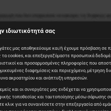
αραγωγή που δεν επαρκούσε να καλύψει τις διαρκώς αυ
 ακολούθησε τα ευρωπαϊκά βήματα της απελευθέρωσης 
ν ιδιωτικότητά σας
υση επενδυτών. Όσοι επένδυαν στις ανανεώσιμες πηγέ
ε αποδόσεις που άγγιζαν το 37%. Την επιδότηση των 
πη Ευρώπη. Έτσι όσο αυξάνονταν οι τιμές των οικιακώ
εργάτες μας αποθηκεύουμε και/ή έχουμε πρόσβαση σε 
ς τα cookies, και επεξεργαζόμαστε προσωπικά δεδομέ
ριστικοί και προσαρμοσμένες πληροφορίες που αποστ
ι και μετά το 2008 που είχε αποκαλυφθεί το ξέσπασ
μικευμένες διαφημίσεις και περιεχόμενο, μέτρηση δι
ές έπαιζαν με τα σπρεντς της νοτίου Ευρώπης βυθίζο
ευνα ακροατηρίου και ανάπτυξη υπηρεσιών.
 εμείς και οι συνεργάτες μας ενδέχεται να χρησιμοπο
ρήση φυσικού αερίου, χιλιάδες παραγωγικά στρέμματ
ικής τοποθεσίας και ταυτοποίησης μέσω σάρωσης σ
 σε ένα εφιαλτικά ακριβό παρόν, τις χθεσινές «πράσι
ε κλικ για να συναινέσετε στην επεξεργασία από εμά