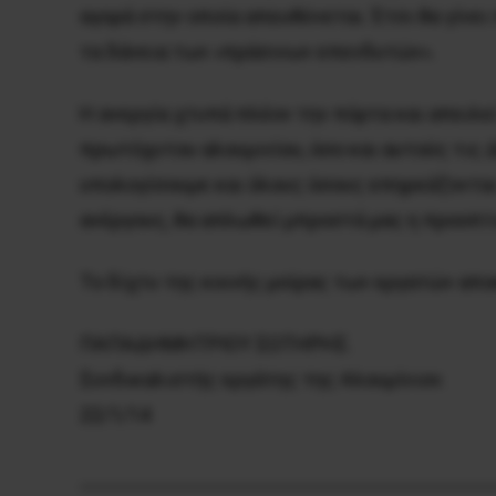
αγορά στην οποία απευθύνεται. Έτσι θα γίνει
τα δάνεια των «πράσινων επενδυτών».
Η ανεργία χτυπά πλέον την πόρτα και απειλ
πρωτόχυτου αλουμινίου, όσο και αυτούς τις Δ
υπολογίσουμε και όλους όσους επηρεάζονται
ανέργους, θα απλωθεί μπροστά μας η προοπτι
Το δίχτυ της κοινής μοίρας των εργατών
απο
ΠΑΠΑΔΗΜΗΤΡΙΟΥ ΣΩΤΗΡΗΣ.
Συνδικαλιστής εργάτης της Αλουμίνιον.
22/1/14