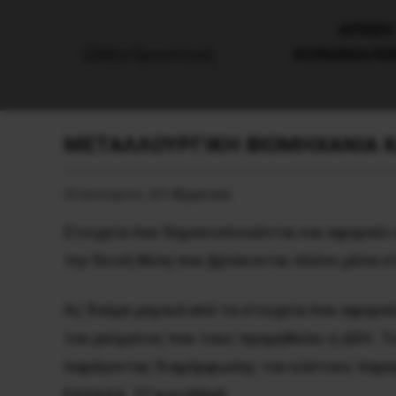
AΡΧΙΚΗ
ΚΟΙΝΩΝΙΑ/Κ
ΜΕΤΑΛΛΟΥΡΓΙΚΗ ΒΙΟΜΗΧΑΝΙΑ Κ
25 Ιανουαρίου, 2014
Εργατικά
Στοιχεία που δημοσιοποιούνται και αφορούν
την δεινή θέση που βρίσκονται πλέον μέσα σ
Ας δούμε μερικά από τα στοιχεία που αφορο
του ρεύματος που τους προμηθεύει η ΔΕΗ. Το
παράγοντας διαμόρφωσης του κόστους παραγω
ΕΛΛΑΔΑ 57 euro/Mwh