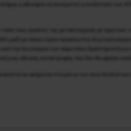
 πλήρης η αδυναμία να συνεχιστεί η επιδότηση των ΑΠ
εί τόσο τους εργάτες της μεταλλουργίας με πρώτους
ΕΗ, μαζί με όσους έχουν εργασία στα ιδιωτικά ενεργε
 από την λειτουργία των πάρα πάνω δραστηριοτήτων κ
κή μιας εθνικής καταστροφής που δεν θα αφήσει κανέ
καλύπτεται ακόμα και στα μάτια των ποιο δύσπιστων