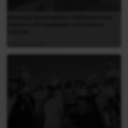
Βλαντίμιρ Τριανταφίλοφ: ο Ελληνοπόντιος
στρατιωτικός εγκέφαλος του Κόκκινου
Στρατού
8 Αυγούστου 2026