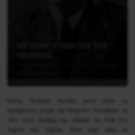
ΜΙΓΚΙΕΝΙ: Ο ΠΟΙΗΤΗΣ ΤΗΣ
ΝΕΟΛΑΙΑΣ
8 Μαΐου, 2015
Τέχνη
Μίλος Γκιέργκι Νικόδα, αυτό είναι το
πραγματικό όνομα του Μιγκιένι. Γεννήθηκε το
1911 στην Σκόδρα και πέθανε το 1938 στο
Τορίνο της Ιταλίας όπου είχε πάει να