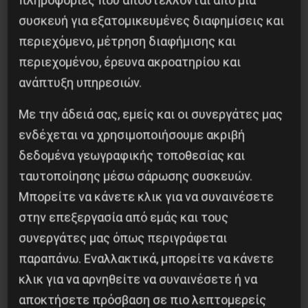
πληροφορίες που αποστέλλονται από μια
συσκευή για εξατομικευμένες διαφημίσεις και
και να γυρίσει πάλι σε μας – για να γίνει
περιεχόμενο, μέτρηση διαφήμισης και
ζηλευτή στους ξένους
περιεχομένου, έρευνα ακροατηρίου και
και να μας αγαπούν πολύ, όσο αγαπούν έναν
ανάπτυξη υπηρεσιών.
ήλιο.
Πες το τραγούδι, Νεολαία! Πες ένα χαρούμενο
Με την άδειά σας, εμείς και οι συνεργάτες μας
τραγούδι!
ενδέχεται να χρησιμοποιήσουμε ακριβή
Χαμογέλα, νεολαία! Χαμογέλα! Ο κόσμος είναι
δεδομένα γεωγραφικής τοποθεσίας και
δικός σου.
ταυτοποίησης μέσω σάρωσης συσκευών.
Μπορείτε να κάνετε κλικ για να συναινέσετε
στην επεξεργασία από εμάς και τους
Υ.Γ. εύχομαι να έχω κάνει μια καλή μεταφράση,
συνεργάτες μας όπως περιγράφεται
ώστε να αναδειχτεί αυτός ο σπουδαίος
παραπάνω. Εναλλακτικά, μπορείτε να κάνετε
κλικ για να αρνηθείτε να συναινέσετε ή να
ποιητής. Ο Μιγκιένι χρησιμοποιεί πολλές
αποκτήσετε πρόσβαση σε πιο λεπτομερείς
λέξεις από την τοπική διάλεκτο του Αλβανικού