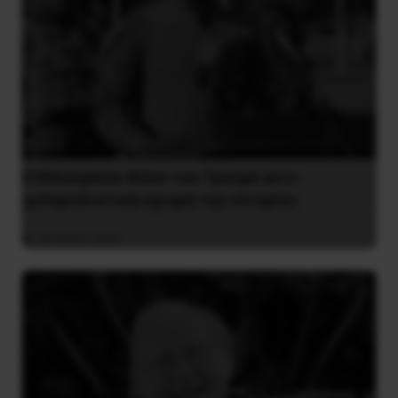
Η Μπουρκίνα Φάσο του Τραορέ αντι-
ιμπεριαλιστική σχισμή της ιστορίας
26 Μαΐου 2025