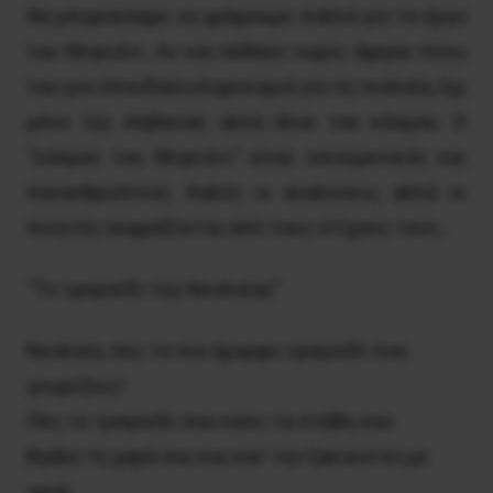
Θα μπορούσαμε να γράψουμε πολλά για το έργο
του Μιγκιένι. Aν και πέθανε νωρίς άφησε πίσω
του μια σπουδαία κληρονομιά για τη νεολαία, όχι
μόνο της Αλβανίας αλλά όλου του κόσμου. Ο
“κόσμος του Μιγκιένι” είναι οικουμενικός και
πανανθρώπινος. Καλές οι αναλύσεις, αλλά οι
ποιητές εκφράζονται από τους στίχους τους…
“Το τραγούδι της Νεολαίας”
Νεολαία, πες το πιο όμορφο τραγούδι που
γνωρίζεις!
Πες το τραγούδι που καίει τα στήθη σου.
Βγάλε τη χαρά σου και καν’ την ξακουστεί με
ορμή…