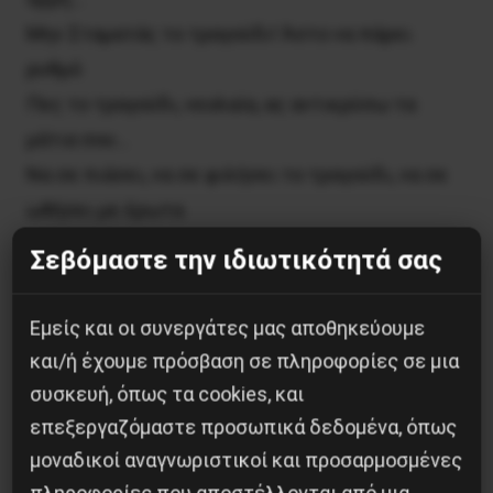
Μην Σταματάς το τραγούδι! Άστο να πάρει
ρυθμό
Πες το τραγούδι, νεολαία, ας αντικρύσω τα
μάτια σου…
Να σε πιάσει, να σε φιλήσει το τραγούδι, να σε
ωθήσει με έρωτα
με τη φλόγα σου, νεολαία… και να μας
Σεβόμαστε την ιδιωτικότητά σας
πλημμυρίσει με κύματα
ο αφρός των συναισθημάτων να συσκοτίζει το
Εμείς και οι συνεργάτες μας αποθηκεύουμε
τραγούδι.
και/ή έχουμε πρόσβαση σε πληροφορίες σε μια
Νεολαία, πες το τραγούδι και χαμογέλα σαν
συσκευή, όπως τα cookies, και
παιδί.
επεξεργαζόμαστε προσωπικά δεδομένα, όπως
Ο αντίλαλος της φωνής να συγκρουστεί με τον
μοναδικοί αναγνωριστικοί και προσαρμοσμένες
ουρανό