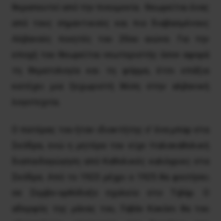
θεραπευτεί από την πνευμονία. Θεωρείται ένας
από τους σημαντικούς και πιο διαβασμένους
Αλβανούς ποιητές του 20ου αιώνα. Για την
εποχή του θεωρείται νεωτεριστής όσον αφορά
τη θεματολογία και τη φόρμα, έτσι επάξια
κατέχει μια ξεχωριστή θέση στην αλβανική
λογοτεχνία.
Ο πατέρας του ήταν ιδιοκτήτης σ’ ένα μπαρ στα
Σκόδρα, ενώ η μητέρα του είχε Ιταλοκαθολική
διαπαιδαγώγηση από Καθολικές καλόγριες στα
Σκόδρα. Από το 1923 μέχρι ο 1925 θα φοιτήσει
σε Σερβο-ορθόδοξο σχολείο στο Τιβάρ. Ο
αδερφός της μάνας του, Γοβάν Κοκόσι θα του