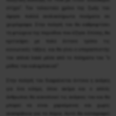
στίχοι”. Τον τελευταίο χρόνο της ζωής του
άφησε πολλά ανολοκλήρωτα ποιήματα σε
χειρόγραφα. Στην ποίησή του θα καθρεφτίσει
τη φτώχεια της περιόδου που έζησε. Επίσης, θα
κριτικάρει με πολύ έντονο τρόπο τις
κοινωνικές τάξεις και θα γίνει ο υπερασπιστής
του απλού λαού μέσα από το ποίηματα του “ο
μύθος του καλαμποκιού”.
Στην ποίησή του διαφαίνεται έντονα η ανάγκη
για ένα κόσμο, όπου ακόμα και ο απλός
άνθρωπος θα ικανοποιεί τις ανάγκες του και θα
μπορεί να είναι χαρούμενος και χωρίς
ανασφάλεια για το Αύριο. Αυτό θα καταγραφεί