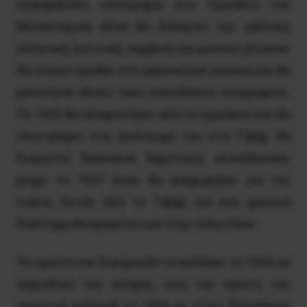
εξασφαλίσει υποτροφία στο Γυμνάσιο του
Μοναστηριού όπου θα διδαχτεί την γαλλική,
ελληνική, λατινική, σερβική και ρώσικη γλώσσα.
Θα επικεντρωθεί στα γαλλικά και ρώσικα και θα
μελετήσει όλους τους σπουδαίους συγγραφείς.
Το 1932 θα αποφοιτήσει από το γυμνάσιο και θα
επιστρέψει στη γενέτειρά του στο Τιβάρ· θα
διοριστεί δάσκαλος δημοτικής εκπαίδευσης
μέχρι το 1937 όπου θα αναχωρήσει για την
Ιταλία. Εκτός από το Τιβάρ, για ένα χρονικό
διάστημα θα εργαστεί και στην πόλη Πούκ.
Τα πρώτα του δοκίμια θα τα εκδόσει το 1934 σε
περιοδικό της εποχής, ενώ την πρώτη του
ποιητική συλλογή το 1936 με τίτλο “Ελεύθεροι