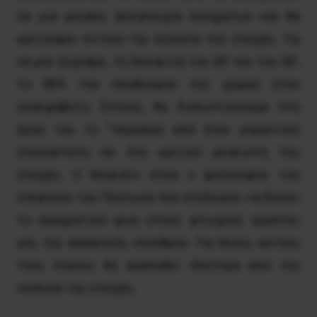
σε μια μεγάλη αλληλουχία ποιημάτων και θα
κριτικάρει έντονα την εξουσία της εποχής. Για
να μην ξεχνάμε, τη δεκαετία του 20′ και του 30′,
το 80% του πληθυσμού της χώρας ήταν
αναλφάβητο. Επίσης, θα διαπιστώσουμε στα
έργα του το “πέρασμα από έναν ρομαντικό
επαναστάτη σε ένα κριτικό ρεαλιστή της
εποχής. Ο Μιγκιένι είναι ο φιλόσοφος του
σπηλαίου του Πλάτωνα που επιδιώκει να δώσει
το πραγματικό φως στους φτωχούς εργάτες
γης της αλβανικής υπαίθρου. Για όλους αυτούς
τους λόγους θα αγαπηθεί ιδαίτερα από την
νεολαία της εποχής.