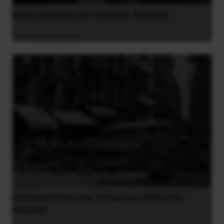
Χωρίς Νεολαία δεν υπάρχει Αλβανία
7 Αυγούστου 2026
Η Eπανάσταση της 19 Ιουλίου 1936 στην
Iσπανία