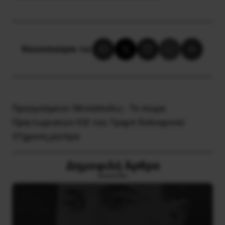
Κοινοποίησε το:
Προηγούμενο:
Μινεάπολις : Το σώμα
Πραιτωριανών ICE του Τραμπ δολοφονεί
37χρονη μητέρα
Δημοφιλή Άρθρα