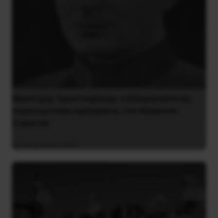
Βλαντίμιρ Τριανταφίλοφ: ο Ελληνοπόντιος
στρατιωτικός εγκέφαλος του Κόκκινου
Στρατού
8 Αυγούστου 2026