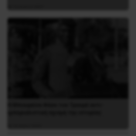
16 Ιουλίου 2021
Η Μπουρκίνα Φάσο του Τραορέ αντι-
ιμπεριαλιστική σχισμή της ιστορίας
26 Μαΐου 2025