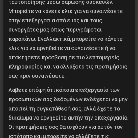
Besa, το νέο πολιτικό μανιφέστο του Ράμα
ταυτοποίησης μέσω σάρωσης συσκευών.
Μπορείτε να κάνετε κλικ για να συναινέσετε
5 Αυγούστου 2026
στην επεξεργασία από εμάς και τους
συνεργάτες μας όπως περιγράφεται
παραπάνω. Εναλλακτικά, μπορείτε να κάνετε
κλικ για να αρνηθείτε να συναινέσετε ή να
αποκτήσετε πρόσβαση σε πιο λεπτομερείς
πληροφορίες και να αλλάξετε τις προτιμήσεις
σας πριν συναινέσετε.
Λάβετε υπόψη ότι κάποια επεξεργασία των
προσωπικών σας δεδομένων ενδέχεται να μην
απαιτεί τη συγκατάθεσή σας, αλλά έχετε το
Η Μπουρκίνα Φάσο του Τραορέ αντι-
δικαίωμα να αρνηθείτε αυτήν την επεξεργασία.
ιμπεριαλιστική σχισμή της ιστορίας
Οι προτιμήσεις σας θα ισχύουν για αυτόν τον
26 Μαΐου 2025
ιστότοπο και μπορείτε να αλλάξετε τις