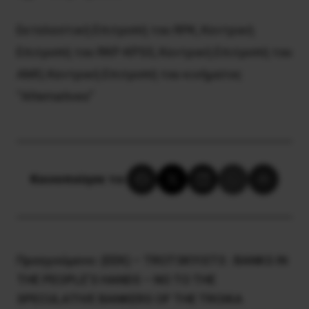
Εκτελεστική Επιτροπή του RPK, Κεντρική
Επιτροπή του RKP-KPSS, Κεντρική Επιτροπή του
AMO, Κεντρική Επιτροπή του κινήματος
“Alternatives”
Κοινοποίησε το:
Προηγούμενο:
(ΕΕΚ) – TROTSKYISTS : BANKS IN
THE PEOPLE’S HANDS – NO TO THE
SPECULATIVE BANKERS OF THE TROIKA