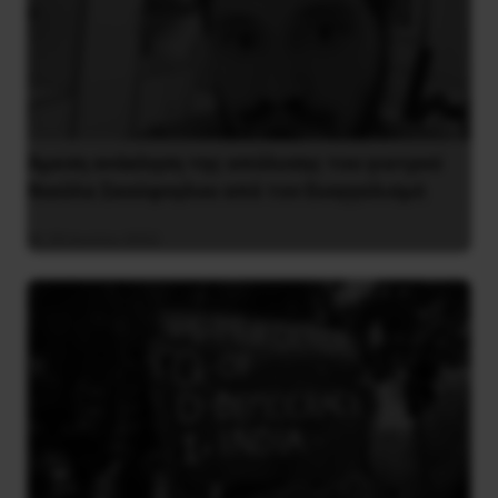
Άμεση ανάκληση της απόλυσης του γιατρού
Νικόλα Σκούφογλου από τον Ευαγγελισμό
29 Ιουνίου 2022