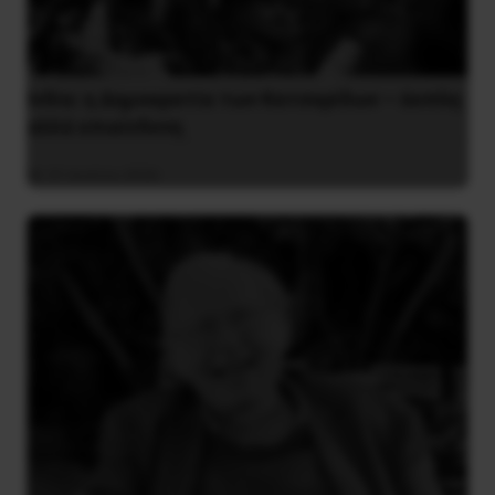
Ινδία: η Δημοκρατία των Κατσαρίδων – άοπλη
αλλά επικίνδυνη
31 Ιουλίου 2026