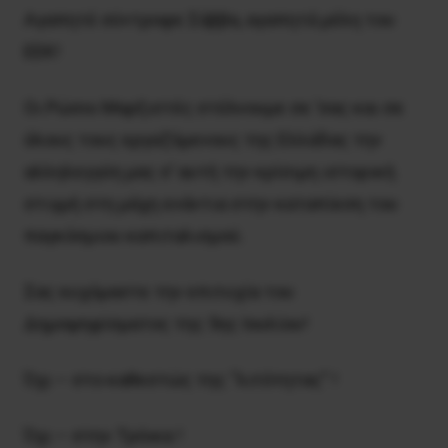
Αγαπητέ σύντροφε Σάββα, αγαπητά μέλη του
EEK!
Οι Ρώσοι Μαρξιστές στέλνουμε σε ‘σας και σε
όλους τους εργαζόμενους της Ελλάδας την
αλληλεγγύη μας σ’ αυτή την κρίσιμη ιστορική
στιγμή στη μάχη ενάντια στην καταπίεση του
παγκόσμιου καπιταλισμού.
Σας ευχόμαστε την επιτυχία του
Δημοψηφίσματος της 5ης Ιουλίου!
Όχι – στο καθεστώς της “λιτότητας” !
Όχι – στην Τρόικα !