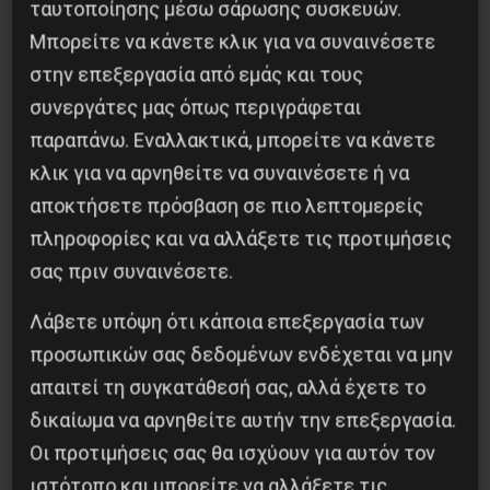
ταυτοποίησης μέσω σάρωσης συσκευών.
http://eekmag.blogspot.gr/2012/04/blog-
Μπορείτε να κάνετε κλικ για να συναινέσετε
post_25.html
στην επεξεργασία από εμάς και τους
συνεργάτες μας όπως περιγράφεται
παραπάνω. Εναλλακτικά, μπορείτε να κάνετε
κλικ για να αρνηθείτε να συναινέσετε ή να
αποκτήσετε πρόσβαση σε πιο λεπτομερείς
πληροφορίες και να αλλάξετε τις προτιμήσεις
Κοινοποίησε το:
σας πριν συναινέσετε.
Λάβετε υπόψη ότι κάποια επεξεργασία των
προσωπικών σας δεδομένων ενδέχεται να μην
Προηγούμενο:
ΑΡΣΥ ΨΝΑ: ΑΝΤΙΣΤΑΣΗ ΣΤΗ
απαιτεί τη συγκατάθεσή σας, αλλά έχετε το
ΔΙΑΛΥΣΗ ΤΗΣ ΨΥΧΙΚΗΣ ΥΓΕΙΑΣ, ΤΗΝ ΕΞΑΘΛΙΩΣΗ
δικαίωμα να αρνηθείτε αυτήν την επεξεργασία.
ΤΩΝ ΨΥΧΙΚΑ ΠΑΣΧΟΝΤΩΝ ΚΑΙ ΤΗΝ
Οι προτιμήσεις σας θα ισχύουν για αυτόν τον
ΚΙΝΗΤΙΚΟΤΗΤΑ/ΑΠΟΛΥΣΗ ΤΩΝ ΕΡΓΑΖΟΜΕΝΩΝ.
ιστότοπο και μπορείτε να αλλάξετε τις