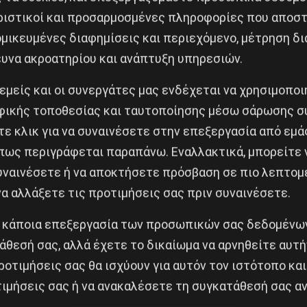
ριστικοί και προσαρμοσμένες πληροφορίες που αποστ
ν περιοχή της Σκανδιναβίας αναφέρονται σε όπλα που
μικευμένες διαφημίσεις και περιεχόμενο, μέτρηση δι
 ορισμένα εκ των οποίων έχουν εντοπισθεί ήδη στη γ
ευνα ακροατηρίου και ανάπτυξη υπηρεσιών.
ην Ουκρανία έχουν επίσης βρεθεί στη Σουηδία, τη 
άφει
ο
επιθεωρητής ντετέκτιβ του NBI Κρίστερ Άλγκρε
 εμείς και οι συνεργάτες μας ενδέχεται να χρησιμοπο
ικής τοποθεσίας και ταυτοποίησης μέσω σάρωσης σ
 εκμεταλλεύονται την διαχείριση και αποστολή των ό
ε κλικ για να συναινέσετε στην επεξεργασία από εμά
ίριση και η πώλησή τους γίνεται μέσω διαδικτύου, στ
πως περιγράφεται παραπάνω. Εναλλακτικά, μπορείτε ν
συναινέσετε ή να αποκτήσετε πρόσβαση σε πιο λεπτομ
α αλλάξετε τις προτιμήσεις σας πριν συναινέσετε.
ς τον πρώτο λόγο φαίνεται να έχουν, σύμφωνα με τον 
 κάποια επεξεργασία των προσωπικών σας δεδομένων
ου αποτελούν μέρος μεγαλύτερων διεθνών οργανισμώ
άθεσή σας, αλλά έχετε το δικαίωμα να αρνηθείτε αυτή
 έχει μια μονάδα σε κάθε μεγάλη ουκρανική πόλη
. Γ
ροτιμήσεις σας θα ισχύουν για αυτόν τον ιστότοπο και
ρανία έχει λάβει μεγάλο όγκο όπλων…
αλλά θα ασχολο
ιμήσεις σας ή να ανακαλέσετε τη συγκατάθεσή σας αν