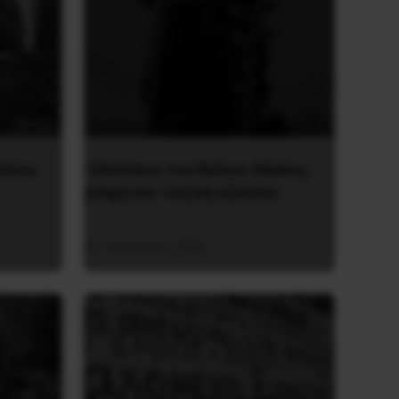
υλίου
Οδύσσεια του Νόλαν: Μύθος,
μνήμη και ταξική εξουσία
3 Αυγούστου 2026