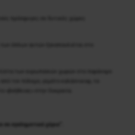
ανούς πρόσφυγες σε δυτικές χώρες
ς των όπλων αυτών ξαναπουλιέται στο
ν λίστα των ευρωπαϊκών χωρών στο παράνομο
 από τον πόλεμο, γεμάτο καλάσνικοφ, τα
ο «βοήθειας» στην Ουκρανία.
 σε εγκληματικά χέρια
“.