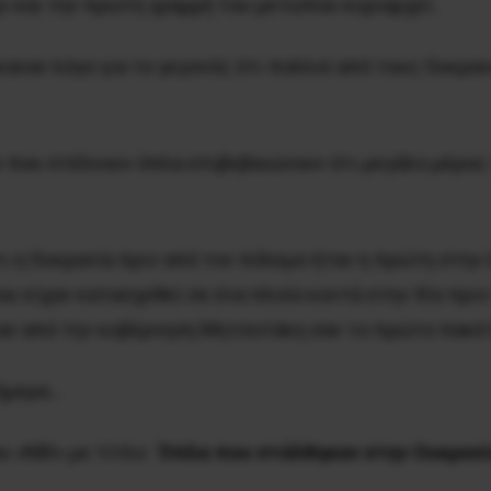
ρι και την πρώτη γραμμή του μετώπου κυριαρχεί.
αναν λόγο για το γεγονός ότι πολλοί από τους Ουκρ
ν που στέλνουν όπλα επιβεβαιώνουν ότι μεγάλο μέρο
τι η Ουκρανία πριν από τον πόλεμο ήταν η πρώτη στη
υ είχαν κατασχεθεί σε ένα πλοίο κοντά στην Χίο πριν
καν από την κυβέρνηση Μητσοτάκη σαν το πρώτο πακέτ
σήμερα…
 «NBI» με τίτλο :
Όπλα που στάλθηκαν στην Ουκρανία