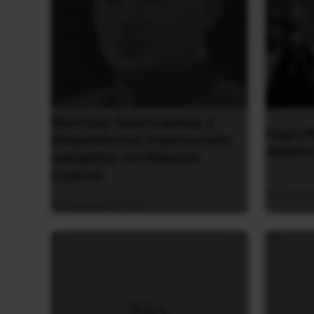
Βλαντίμιρ Τριανταφίλοφ: ο
Χωρίς Ν
Ελληνοπόντιος στρατιωτικός
Αλβανί
εγκέφαλος του Κόκκινου
Στρατού
7 Αυγο
8 Αυγούστου 2026