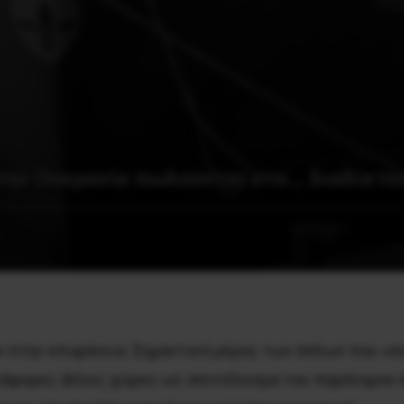
ην Ουκρανία πωλούνται στο… διαδίκτυ
ν στην επιφάνεια: Σημαντικό μέρος των όπλων που «σ
διάφορες άλλες χώρες ως αποτέλεσμα του παράνομου 