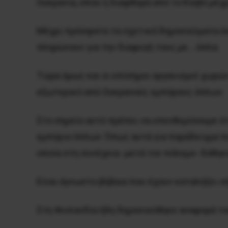
Ουκρανία, όπου η διαφθορά από το Κίεβο μέχ
Μέχρι πρόσφατα τα σχετικά δημοσιεύματα έκ
πληρώνουν για την διαφυγή τους με… όπλα.
Τώρα όμως και οι επίσημοι οργανισμοί χωρώ
εξωτερικό από Ουκρανούς εμπόρους όπλων.
Στο σημείο αυτό πρέπει να υπενθυμίσουμε ό
εμπόριο όπλων. Όπως αυτά για παράδειγμα πο
οποία στη συνέχεια -μετά τον πόλεμο- δόθη
Είναι άγνωστο βέβαια που έχουν καταλήξει 
Στη Φινλανδία ήδη δημοσιεύθηκε αναφορά του