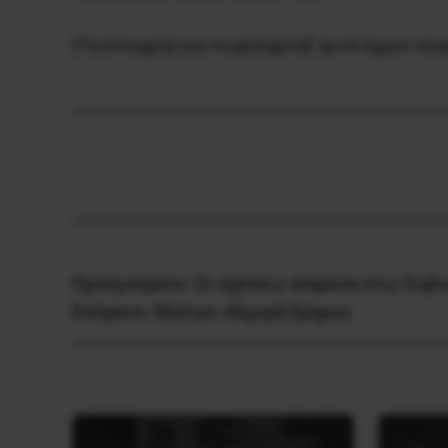
(Τα στοιχεία για το ρεπορτάζ αυτό έχουν συ
Προηγούμενο:
Οι σχέσεις ανάμεσα στις Σοβι
Επόμενο:
Θέατρο: Αλμυρή Έρημος