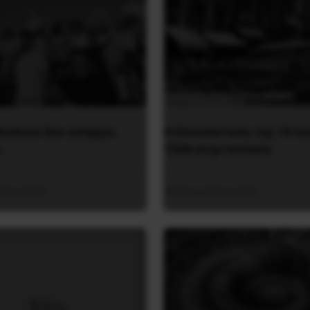
εολαία δεν υπάρχει
Η Eπανάσταση της 19 Ιο
α
1936 στην Iσπανία
ύστου 2026
5 Αυγούστου 2026