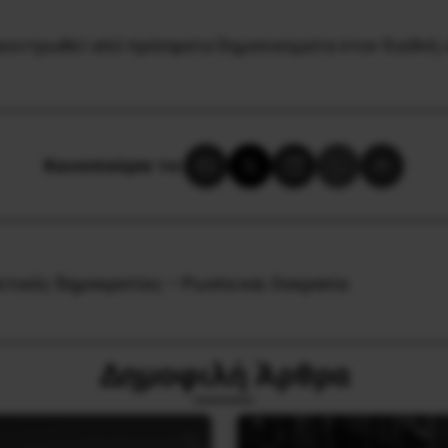
γκεντρωθεί από πρόσφατα δημοσιεύματα στον διεθνή «
Κοινοποίησε το:
ετικές δημοκρατίες – Ρωσία και Ουκρανία
Δημοφιλή Άρθρα