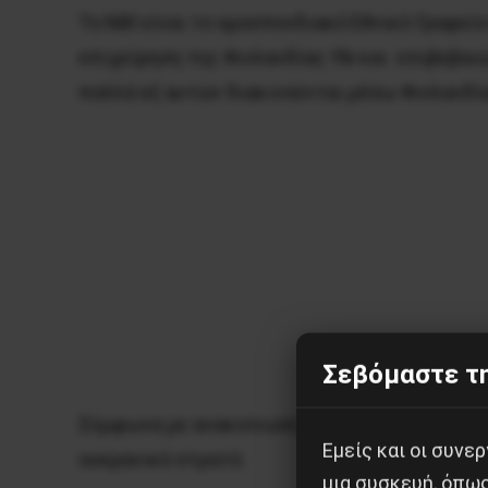
Το NBI είναι το ομοσπονδιακό Εθνικό Γραφεί
επιχείρηση της Φινλανδίας
Yle
και επιβεβαιώ
πολλά εξ αυτών διακινούνται μέσω Φινλανδί
Σεβόμαστε τη
Σύμφωνα με ανακοίνωση της φιλανδικής Αστυ
Εμείς και οι συν
ουκρανικό στρατό.
μια συσκευή, όπω