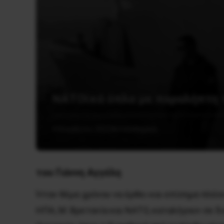
ΝΑΤΟϊκά όπλα με παραλήπτη τ
4 Νοεμβρίου, 2022
Αντιπολεμικά
του Γιάννη Αγγέλη
Ήταν θέμα χρόνου να έρθει και επίσημα πλέο
ΗΠΑ, Μ. Βρετανία και NATO, καταλήγουν σε 