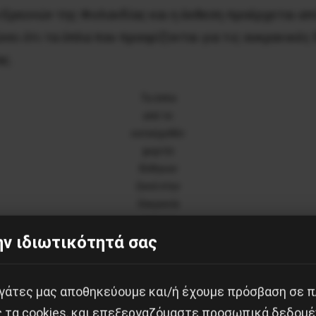
ο Ερευνών της Φινλανδίας και η έκθεση προέρχεται α
νει ότι τα όπλα που προορίζονται για τις ουκρανικές
ας.
Tα όπλα
από το
κατασχεθέν
φορτίο
δόθηκαν
ξανά στην
Ουκρανία
από τον
ν ιδιωτικότητά σας
Μητσοτάκη
νομίας τα «ανακτημένα όπλα» περιλαμβάνουν τουφέκι
εργάτες μας αποθηκεύουμε και/ή έχουμε πρόσβαση σε 
ς τα cookies, και επεξεργαζόμαστε προσωπικά δεδομέ