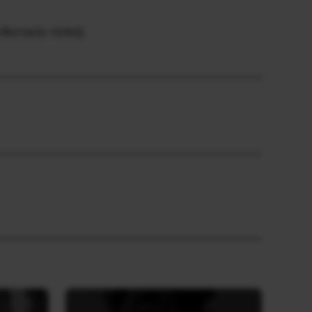
δυτικό» τύπο).