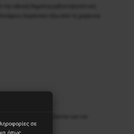
πό την εθνική δημόσια ραδιοτηλεοπτική
 δυνάμεις πηγαίνουν έξω από τη χώρα και
α που αρχικά προορίζονταν για τον
πληροφορίες σε
να, όπως