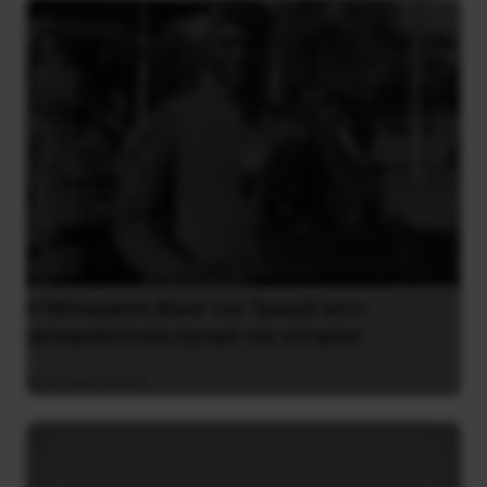
Η Μπουρκίνα Φάσο του Τραορέ αντι-
ιμπεριαλιστική σχισμή της ιστορίας
26 Μαΐου 2025