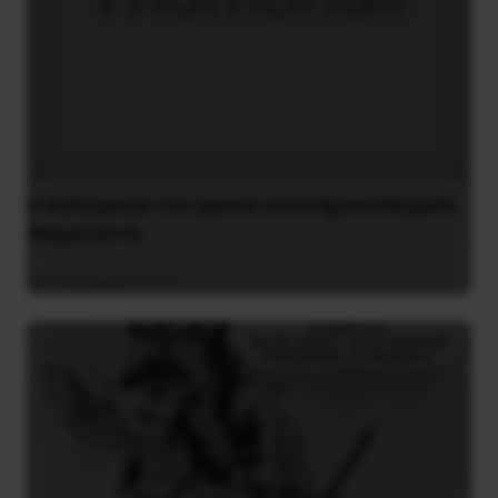
H δολοφονία του Ιρανού επιστήμονα Μοχσέν
Φαχριζαντέ
29 Νοεμβρίου 2020