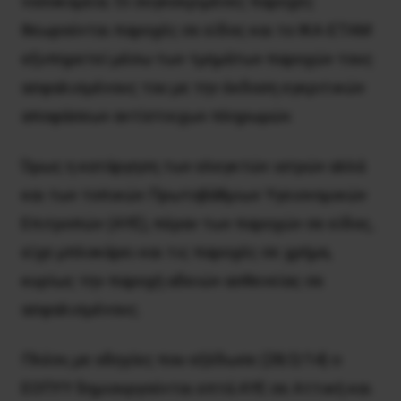
νοσοκομεία. Οι συγκεκριμένες παροχές
θεωρούνται παροχές σε είδος και το ΙΚΑ-ΕΤΑΜ
εξυπηρετεί μέσω των τμημάτων παροχών τους
ασφαλισμένους του με την έκδοση εγκριτικών
αποφάσεων αντίστοιχων πληρωμών.
Όμως η κατάργηση των ελεγκτών ιατρών αλλά
και των τοπικών Πρωτοβάθμιων Υγειονομικών
Επιτροπών (ΑΥΕ), πέραν των παροχών σε είδος,
είχε μπλοκάρει και τις παροχές σε χρήμα,
κυρίως την παροχή αδειών ασθενείας σε
ασφαλισμένους.
Πλέον, με οδηγίες που εξέδωσε (28/2/14) ο
ΕΟΠΥΥ δημιουργούνται επτά ΑΥΕ σε Αττική και