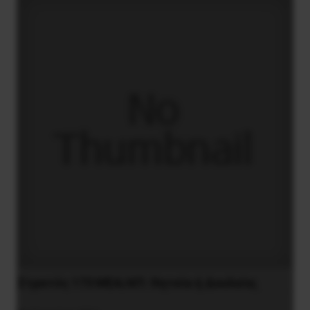
Στρατός 173 MEA/ΑΠ: Θητεία ή Δουλεία;