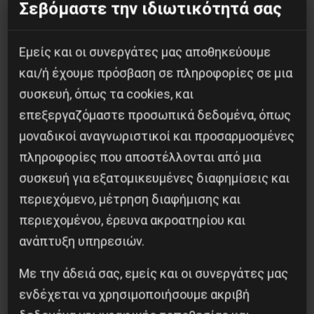
Σεβόμαστε την ιδιωτικότητά σας
5/3/14
Εμείς και οι συνεργάτες μας αποθηκεύουμε
Γιάννης Χατζηγιάννης
και/ή έχουμε πρόσβαση σε πληροφορίες σε μια
Εργαζόμενος ΙΚΑ Βόλου
συσκευή, όπως τα cookies, και
επεξεργαζόμαστε προσωπικά δεδομένα, όπως
μοναδικοί αναγνωριστικοί και προσαρμοσμένες
πληροφορίες που αποστέλλονται από μια
συσκευή για εξατομικευμένες διαφημίσεις και
περιεχόμενο, μέτρηση διαφήμισης και
Κοινοποίησε το:
περιεχομένου, έρευνα ακροατηρίου και
ανάπτυξη υπηρεσιών.
Με την άδειά σας, εμείς και οι συνεργάτες μας
ενδέχεται να χρησιμοποιήσουμε ακριβή
Προηγούμενο:
ΑΔΕΔΥ: 48ΩΡΗ ΑΠΕΡΓΙΑ 13 – 14