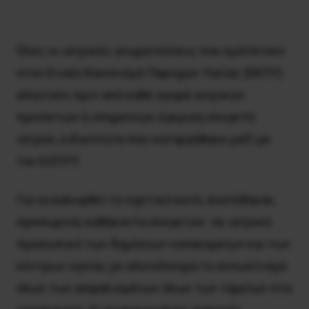
Όλες οι ιατρικές γνωματεύσεις που εμπίπτουν
στον Ενιαίο Κανονισμό Παροχών Υγείας (ΕΚΠΥ)
απαιτούν, πριν από κάθε αγορά ιατρικών
προϊόντων ή υπηρεσιών, έγκριση ελεγκτή
ιατρού, ειδικότητα που καταργήθηκε μαζί με
τον ΕΟΠΥΥ.
Για να καλυφθεί το σχετικό κενό, ανατέθηκαν,
προσωρινά, καθήκοντα ελεγκτών σε ιατρικό
προσωπικό των δημόσιων νοσοκομείων και των
κέντρων υγείας με αποτέλεσμα το συνωστισμό
όλων των ασφαλισμένων όλων των ταμείων στα