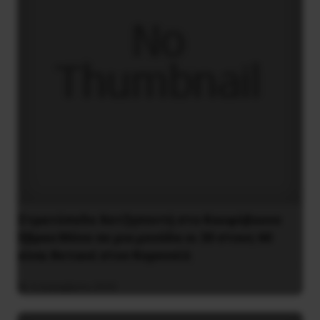
Στρατόπεδο Χατζηπεντή στο Κουφόβουνο
Έβρου:Μόνο σε μια μονάδα οι 30 στους 60
είναι θετικοί στον Κορονοϊό
4 Δεκεμβρίου 2020