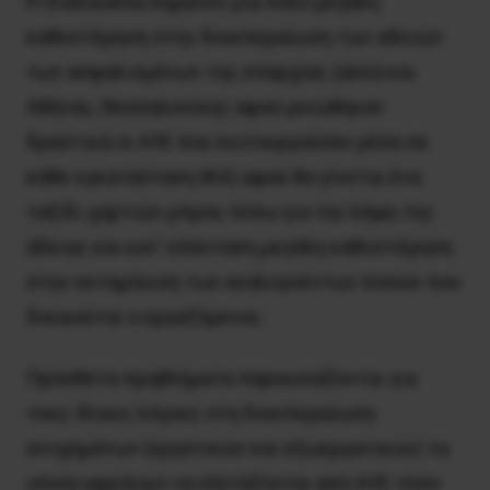
Η διαδικασία σημαίνει μια πολύ μεγάλη
καθυστέρηση στην διεκπεραίωση των αδειών
των ασφαλισμένων της επαρχίας (αλλά και
Αθήνας, Θεσσαλονίκης αφού μειώθηκαν
δραστικά οι ΑΥΕ που λειτουργούσαν μέσα σε
κάθε εγκατάσταση ΙΚΑ) αφού θα γίνεται ένα
ταξίδι χαρτιών μπρος-πίσω για την λήψη της
άδειας και κατ’ επέκταση μεγάλη καθυστέρηση
στην εκταμίευση των αναλογούντων ποσών που
δικαιούται ο εργαζόμενος.
Πρόσθετα προβλήματα παρουσιάζονται για
τους ίδιους λόγους στη διεκπεραίωση
ατυχημάτων (εργατικών και εξωεργατικών) τα
οποία οφείλουν να εξετάζονται από ΑΥΕ τόσο