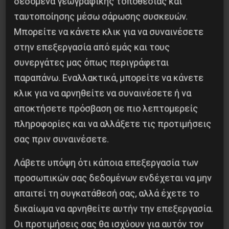
δεδομένα γεωγραφικής τοποθεσίας και
ΜΑΡΤΗ
Επόμενο:
Μ.Κ.Ο (ΜΑΣΕΣ ΜΕΣΩ ΚΥΒΕΡΝΗΤΙΚΩΝ
ταυτοποίησης μέσω σάρωσης συσκευών.
ΟΡΓΑΝΩΣΕΩΝ)
Μπορείτε να κάνετε κλικ για να συναινέσετε
στην επεξεργασία από εμάς και τους
Δημοφιλή Άρθρα
συνεργάτες μας όπως περιγράφεται
παραπάνω. Εναλλακτικά, μπορείτε να κάνετε
κλικ για να αρνηθείτε να συναινέσετε ή να
αποκτήσετε πρόσβαση σε πιο λεπτομερείς
πληροφορίες και να αλλάξετε τις προτιμήσεις
σας πριν συναινέσετε.
Λάβετε υπόψη ότι κάποια επεξεργασία των
προσωπικών σας δεδομένων ενδέχεται να μην
απαιτεί τη συγκατάθεσή σας, αλλά έχετε το
δικαίωμα να αρνηθείτε αυτήν την επεξεργασία.
Οι προτιμήσεις σας θα ισχύουν για αυτόν τον
Βίλχελμ Λίμπκνεχτ: από τα οδοφράγματα