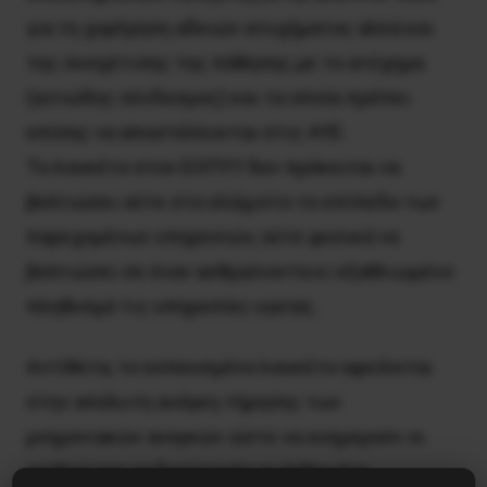
για τη χορήγηση αδειών ατυχήματος αλλά και
της συσχέτισης της πάθησης με το ατύχημα
(αιτιώδης σύνδεσμος) και τα οποία πρέπει
επίσης να αποστέλλονται στις ΑΥΕ.
Το λουκέτο στον ΕΟΠΥΥ δεν πρόκειται να
βελτιώσει ούτε στο ελάχιστο το επίπεδο των
παρεχομένων υπηρεσιών, ούτε φυσικά να
βελτιώσει σε έναν ασθμαίνοντα κι εξαθλιωμένο
πληθυσμό τις υπηρεσίες υγείας.
Αντίθετα, το εσπευσμένο λουκέτο οφείλεται
στην απόλυτη ανάγκη τήρησης των
μνημονιακών αναγκών ώστε να ευημερούν οι
αριθμοί και να δυστυχούν οι άνθρωποι.