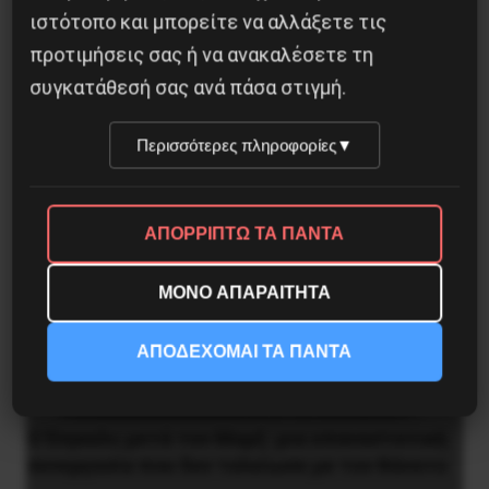
στην οικοδόμηση του εργατικού κόμματος
ιστότοπο και μπορείτε να αλλάξετε τις
προτιμήσεις σας ή να ανακαλέσετε τη
9 Αυγούστου 2026
συγκατάθεσή σας ανά πάσα στιγμή.
Περισσότερες πληροφορίες
▼
ΑΠΟΡΡΙΠΤΩ ΤΑ ΠΑΝΤΑ
ΜΟΝΟ ΑΠΑΡΑΙΤΗΤΑ
ΑΠΟΔΕΧΟΜΑΙ ΤΑ ΠΑΝΤΑ
Ο Ένγκελς μετά τον Μαρξ: μια επαναστατική
συνεργασία που δεν τελείωσε με τον θάνατο