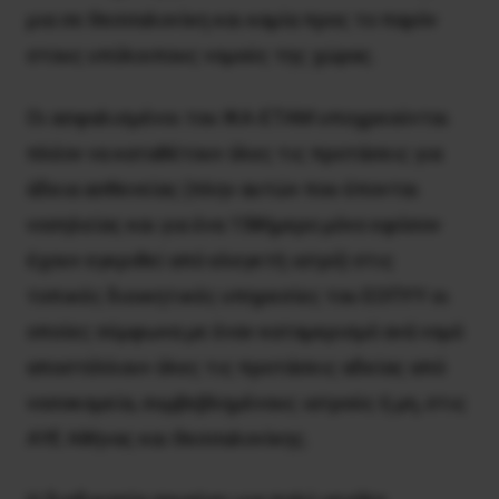
μια σε Θεσσαλονίκη και καμία προς το παρόν
στους υπόλοιπους νομούς της χώρας.
Οι ασφαλισμένοι του ΙΚΑ-ΕΤΑΜ υποχρεούνται
πλέον να καταθέτουν όλες τις προτάσεις για
άδεια ασθενείας (πλην αυτών που έπονται
νοσηλείας και για ένα 15θήμερο μόνο εφόσον
έχουν εγκριθεί από ελεγκτή ιατρό) στις
τοπικές διοικητικές υπηρεσίες του ΕΟΠΥΥ οι
οποίες σύμφωνα με έναν καταμερισμό ανά νομό
αποστέλλουν όλες τις προτάσεις αδείας από
νοσοκομεία, συμβεβλημένους ιατρούς ή μη, στις
ΑΥΕ Αθήνας και Θεσσαλονίκης.