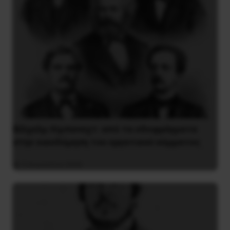
Βίλχελμ Λίμπκνεχτ: από τα οδοφράγματα
στην οικοδόμηση του εργατικού κόμματος
9 Αυγούστου 2026