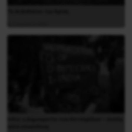
Το ΑΙ βαθαίνει την Κρίση
4 Αυγούστου 2026
Ινδία: η Δημοκρατία των Κατσαρίδων – άοπλη
αλλά επικίνδυνη