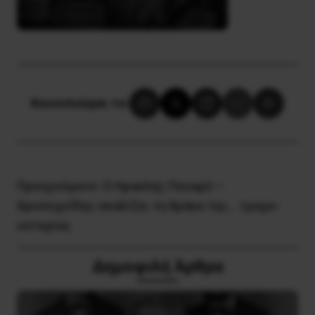
Κοινοποίησε το:
Προηγούμενο:
Ο Ηρακλής Πουαρό –
Χρυσοχοΐδης σκαλίζει τη θράκα της… τρομο-
υστερίας
Δημοφιλή Άρθρα