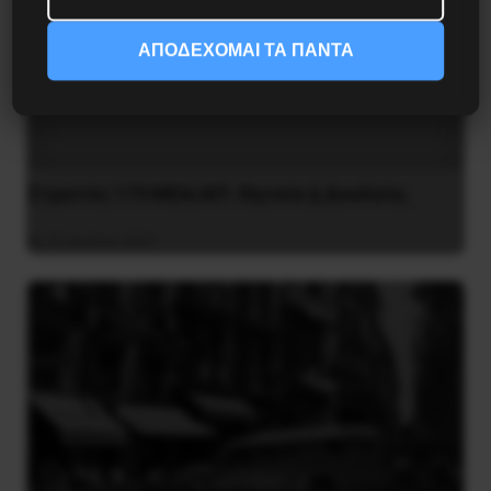
ΑΠΟΔΕΧΟΜΑΙ ΤΑ ΠΑΝΤΑ
Στρατός 173 MEA/ΑΠ: Θητεία ή Δουλεία;
31 Ιουλίου 2021