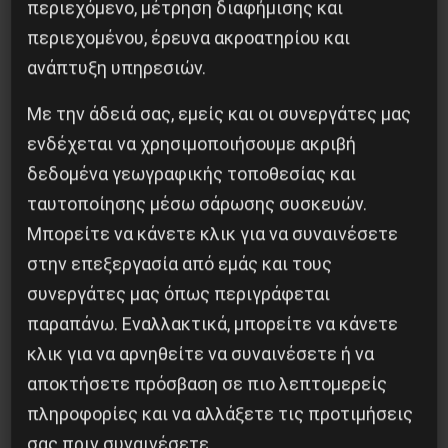
περιεχόμενο, μέτρηση διαφήμισης και
περιεχομένου, έρευνα ακροατηρίου και
ανάπτυξη υπηρεσιών.
Με την άδειά σας, εμείς και οι συνεργάτες μας
ενδέχεται να χρησιμοποιήσουμε ακριβή
Βλαντίμιρ Τριανταφίλοφ: ο Ελληνοπόντιος
δεδομένα γεωγραφικής τοποθεσίας και
στρατιωτικός εγκέφαλος του Κόκκινου
ταυτοποίησης μέσω σάρωσης συσκευών.
Στρατού
Μπορείτε να κάνετε κλικ για να συναινέσετε
8 Αυγούστου 2026
στην επεξεργασία από εμάς και τους
συνεργάτες μας όπως περιγράφεται
παραπάνω. Εναλλακτικά, μπορείτε να κάνετε
κλικ για να αρνηθείτε να συναινέσετε ή να
αποκτήσετε πρόσβαση σε πιο λεπτομερείς
πληροφορίες και να αλλάξετε τις προτιμήσεις
σας πριν συναινέσετε.