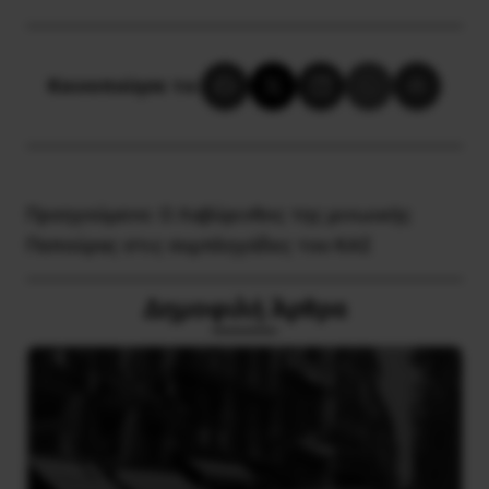
Κοινοποίησε το:
Προηγούμενο:
Ο Λαβύρινθος της μινωικής
Παπούρας στις συμπληγάδες του ΚΑΣ
Δημοφιλή Άρθρα