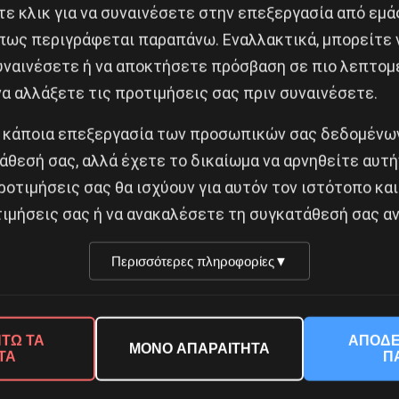
ε κλικ για να συναινέσετε στην επεξεργασία από εμά
πως περιγράφεται παραπάνω. Εναλλακτικά, μπορείτε ν
συναινέσετε ή να αποκτήσετε πρόσβαση σε πιο λεπτομ
α αλλάξετε τις προτιμήσεις σας πριν συναινέσετε.
 κάποια επεξεργασία των προσωπικών σας δεδομένων
άθεσή σας, αλλά έχετε το δικαίωμα να αρνηθείτε αυτή
ροτιμήσεις σας θα ισχύουν για αυτόν τον ιστότοπο και
ΝΑΤΟϊκά όπλα με παρα
ιμήσεις σας ή να ανακαλέσετε τη συγκατάθεσή σας αν
την Ουκρανία πωλούντα
διαδίκτυο
Περισσότερες πληροφορίες
▼
ονία του Ιρανού
μονα Μοχσέν Φαχριζαντέ
4 Νοεμβρίου 2022
βρίου 2020
ΤΩ ΤΑ
ΑΠΟΔΕ
ΜΟΝΟ ΑΠΑΡΑΙΤΗΤΑ
ΤΑ
Π