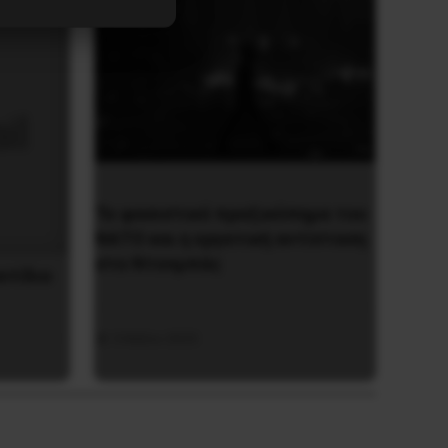
Το φασιστικό πραξικόπημα του
ΝΑΤΟ και η εργατική αντίσταση
στο Ντονμπάς
ατίδιο
3 Μαΐου 2025