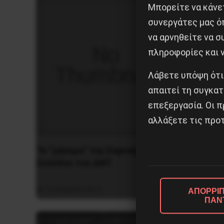
Μπορείτε να κάνετ
συνεργάτες μας ό
να αρνηθείτε να 
πληροφορίες και ν
Λάβετε υπόψη ότι
απαιτεί τη συγκατ
επεξεργασία. Οι π
αλλάξετε τις προτ
Το “μήνυμα” της Εαρινής
H δολοφ
Συνόδου του ΔΝΤ
επιστή
14 Απριλίου 2019
29 Νοεμ
ΑΠΟΡΡΙΠ
ΠΑΝ