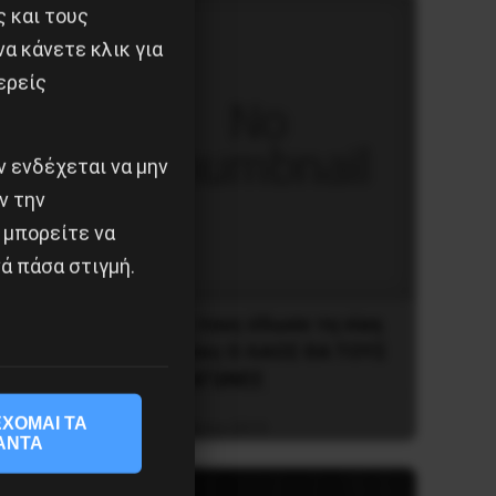
ς και τους
α κάνετε κλικ για
ερείς
 ενδέχεται να μην
ν την
 μπορείτε να
λήπτη
ά πάσα στιγμή.
ι στο…
O ΣYPIZA τους έδωσε τη νίκη
στις κάλπες O ΛAOΣ ΘA TOYΣ
PIΞEI ME AΓΩNEΣ
ΧΟΜΑΙ ΤΑ
3 Σεπτεμβρίου 2019
ΑΝΤΑ