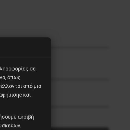
πληροφορίες σε
να, όπως
έλλονται από μια
αφήμισης και
ου 1930
ιήσουμε ακριβή
υσκευών.