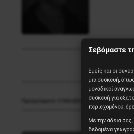
Σεβόμαστε τη
Εμείς και οι συν
μια συσκευή, όπω
μοναδικοί αναγνω
συσκευή για εξατο
Προηγούμενο:
Ο Ματβέι Πέτροβιτς Μπρονστά
περιεχομένου, έρ
Με την άδειά σας,
δεδομένα γεωγραφ