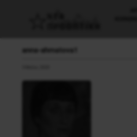
AΡ
ΚΟΙΝΩΝ
anna-ahmatova1
3 Μαΐου, 2020