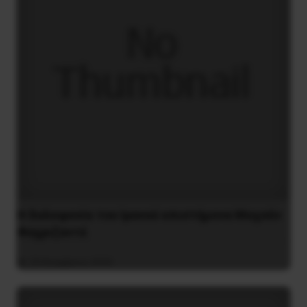
H δολοφονία του Ιρανού επιστήμονα Μοχσέν
Φαχριζαντέ
29 Νοεμβρίου 2020