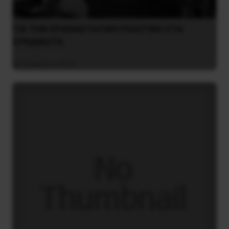
ΓIA ΤΗΝ EΠANAΣTATIKH ΠΟΛΙΤΙΚΗ ΣΤΑ
ΣYNΔIKAΤΑ
4 Μαρτίου 2019