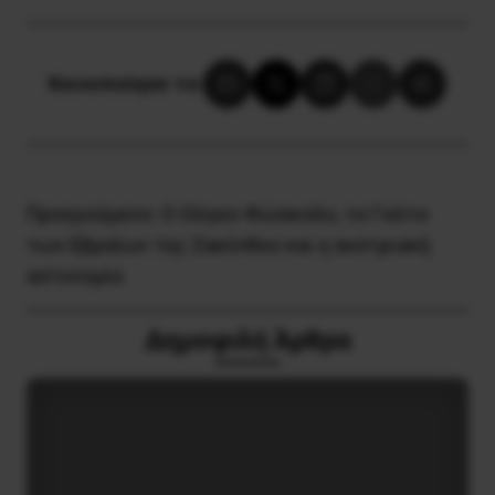
Κοινοποίησε το:
Προηγούμενο:
Ο Ούγκο Φώσκολο, το Γκέτο
των Εβραίων της Ζακύνθου και η αυστριακή
αστυνομία
Δημοφιλή Άρθρα