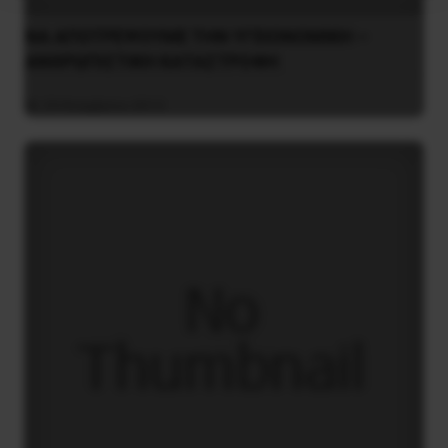
NA AΠOTPEΨOYME THN YΓEIONOMIKH –
ANΘPΩΠIΣTIKH KATAΣTPOΦH
29 Νοεμβρίου 2013