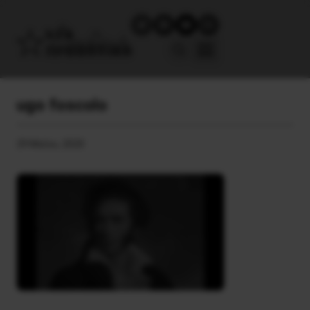
ugo foscolo
29 Μαΐου, 2020