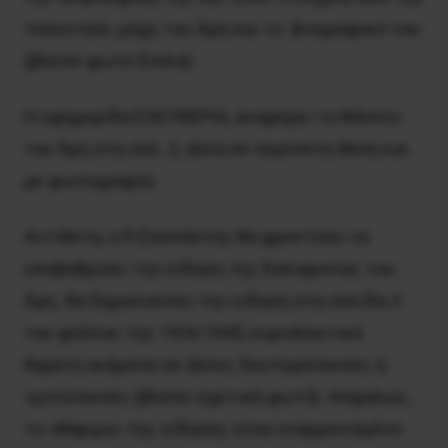
τελευταία μάχη του Άρη και το βιογραφικό του.
(βλέπε φωτό δίπλα).
H εφημερίδα EΛEYΘEPIA, αναφέρει το θάνατο
του Άρη στη σελ. 2, αλλά σε περίοπτη θέση και
με φωτογραφία.
Aντίθετα, ο Pιζοσπάστης θα φροντίσει να
υποβαθμίσει την είδηση της δολοφονίας του
Άρη. Θα δημοσιεύσει την είδηση στη σελίδα 2
του φύλλου της 19/6/1945, κυριολεκτικά
θαμένη ανάμεσα σε άλλες δευτερεύουσες ή
τριτεύουσες (βλέπε σχετική φωτό). Aσφαλώς,
το «θάψιμο» της είδησης είναι εναρμονισμένο