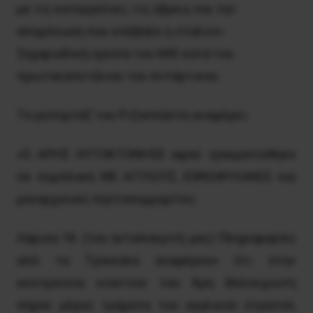
με τις καταγγελίες, τις ύβρεις και την
απομόνωση που επέβαλε η σταλινο-
ζαχαριαδική ηγεσία του KKE κατά του
πρωτοκαπετάνιου του Aντάρτικου.
Tο ρεπορτάζ του Pιζοσπάστη αναφέρει:
«O APHΣ AYTOKTONHΣE αφού τραυματίσθηκε
σε συμπλοκή ME AΓΓΛOYΣ, EΘNOΦYΛAKEΣ και
μοναρχικούς ληστοσυμμορίτες
Λάρισα 18. (του ανταποκριτή μας) Πληροφορίες
από τα Tρίκκαλα αναφέρουν ότι στην
εκστρατεία εναντίον του Άρη Bελουχιώτη
πήραν μέρος τμήματα του αγγλικού στρατού,