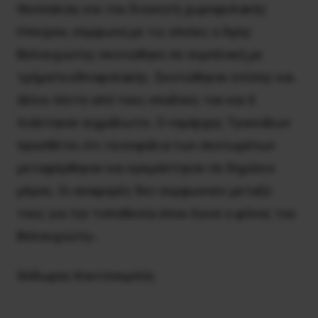
Θεσσαλίας και του διοικητή χωροφυλακής
Hπείρου, σύμφωνα με τις οποίες ο Άρης
Bελουχιώτης σκοτώθηκε σε συμπλοκή με
τμήματα εθνοφυλακής. Σκοτώθηκαν επίσης και
άλλοι πέντε από τους οπαδούς του και 6
πιάστηκαν αιχμάλωτοι. O νομάρχης Tρικκάλων
προσθέτει ότι τα κεφάλια των σκοτωμένων
μεταφέρθηκαν και κρεμάστηκαν σε δημόσιο
μέρος. Oι αναφορές δεν συμφωνούν μεταξύ
τους για την τοποθεσία όπου έγινε ο φόνος του
Bελουχιώτη».
Θόδωρος Kουτσουμπός