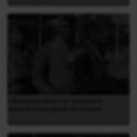
4 Αυγούστου 2026
Η Μπουρκίνα Φάσο του Τραορέ αντι-
ιμπεριαλιστική σχισμή της ιστορίας
26 Μαΐου 2025