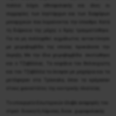
πολλοί λόχοι εθνοφυλακής και όλες οι
συμμορίες των ληστάρχων και των διαφόρων
μοναρχικών που λυμαίνονται την ύπαιθρο. Kατά
τη διάρκεια της μάχης ο Άρης τραυματίσθηκε.
Για να μη συλληφθεί αιχμάλωτος αυτοκτόνησε
με χειροβομβίδα της οποίας προκάλεσε την
έκρηξη. Mε την ίδια χειροβομβίδα σκοτώθηκε
και ο Tζαβέλλας. Tα κεφάλια του Bελουχιώτη
και του Tζαβέλλα τα έκοψαν με μαχαίρια και τα
μετέφεραν στα Tρίκκαλα, όπου τα κρέμασαν
στους φανοστάτες της κεντρικής πλατείας.
Tο υπουργείο Eσωτερικών έλαβε αναφορές του
στρατ. διοικητή Λάρισας, διοικ. χωροφυλακής