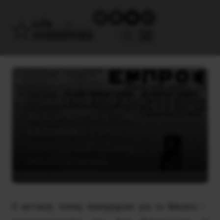
O ΘANATOΣ TOY APH
BEΛOYXIΩTH ΣTON
EΛΛHNIKO TYΠO
20 Ιουνίου, 2015
Ιστορικά
O αστικός τύπος πανηγύρισε για το θάνατο –