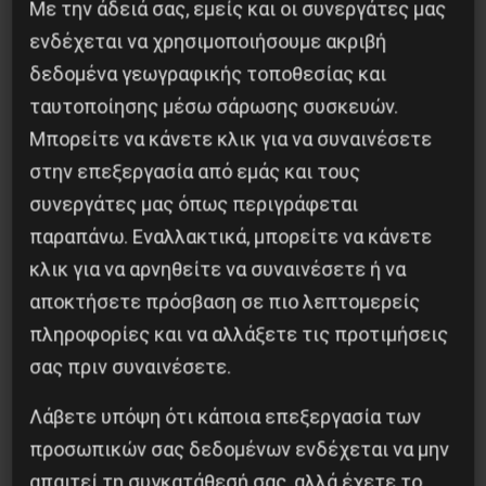
Με την άδειά σας, εμείς και οι συνεργάτες μας
ενδέχεται να χρησιμοποιήσουμε ακριβή
δεδομένα γεωγραφικής τοποθεσίας και
ταυτοποίησης μέσω σάρωσης συσκευών.
Κοινοποίησε το:
Μπορείτε να κάνετε κλικ για να συναινέσετε
στην επεξεργασία από εμάς και τους
συνεργάτες μας όπως περιγράφεται
παραπάνω. Εναλλακτικά, μπορείτε να κάνετε
Προηγούμενο:
Η ΑΠΟΚΗΡΥΞΗ ΤΟΥ ΑΡΗ
κλικ για να αρνηθείτε να συναινέσετε ή να
Επόμενο:
ΕΛΛΑΔΑ: 50 ΧΡΟΝΙΑ ΛΙΤΟΤΗΤΑ
αποκτήσετε πρόσβαση σε πιο λεπτομερείς
πληροφορίες και να αλλάξετε τις προτιμήσεις
Δημοφιλή Άρθρα
σας πριν συναινέσετε.
Λάβετε υπόψη ότι κάποια επεξεργασία των
προσωπικών σας δεδομένων ενδέχεται να μην
απαιτεί τη συγκατάθεσή σας, αλλά έχετε το