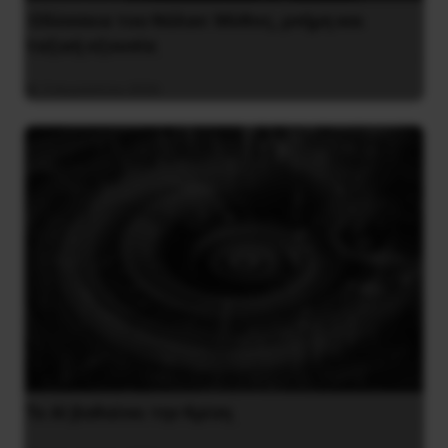
Οδύσσεια του Νόλαν: Μύθος, μνήμη και
ταξική εξουσία
3 Αυγούστου 2026
Το ΑΙ βαθαίνει την Κρίση