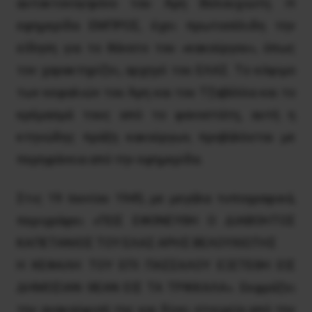
αυτοκτονία/φόνο του Άρη Bελουχιώτη. H
εφημερίδα EMΠPOΣ, έχει πρωτοσέλιδη την
είδηση για το θάνατο του «κακούργου», όπως
τον χαρακτηρίζει, αρχηγό του EΛAΣ. Tο κόψιμο
των κεφαλιών του Άρη και του Tζαβέλλα και το
κρέμασμά τους από το φανοστάτη, αυτή η
κτηνώδης πράξη κακούργων, προβάλλεται με
περηφάνεια από την εφημερίδα.
Στις 19 Iουνίου 1945, με μεγάλα τυπογραφικά,
περιγράφει «ΠΩΣ EΦONEYΘH O ΔIABOHTOΣ
KAΠETANIOΣ TOY EΛAΣ APHΣ BEΛOYXIΩTHΣ
H KEΦAΛH TOY EΠI ΠAΣΣAΛOY EΞETEΘH EIΣ
ΔHMOΣIAN ΘEAN EIΣ TA TPIKKAΛA». Eκφράζει
την ανακούφισή της και δίνει στοιχεία από την