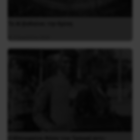
Το ΑΙ βαθαίνει την Κρίση
4 Αυγούστου 2026
Η Μπουρκίνα Φάσο του Τραορέ αντι-