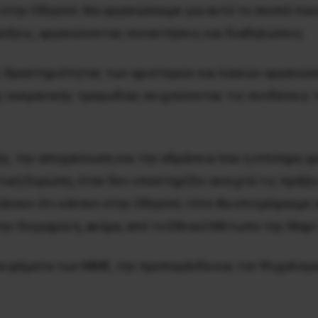
 στην Οδησσό. Να οργανώσουμε για αυτό το σκοπό πικ
ρύξεις, οργανώνοντας συναντήσεις και διαδηλώσεις.
ς δραστηριότητας των αριστερών και λαϊκών οργανώσ
ης ουκρανικής τραγωδίας ανιχνεύοντας τις συνδέσεις 
ς, την αποχαύνωση και την αδράνεια που η επίσημη γ
τική Ευρώπη, όταν δεν υποστηρίζει ανοιχτά τις πράξει
νουν ότι κάνουν στην Οδησσό, τότε θα επιτρέψουμε α
ην Ουγγαρία ή, ακόμα, από το Εθνικό Μέτωπο της Μαρί
 ψέματα των ΜΜΕ, την προπαγάνδα και τον Ψυχολογικ