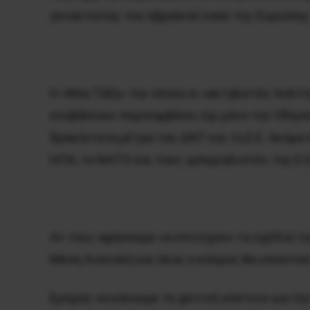
γενοκτονίας του εβραϊκού λαού της Ευρώπης
Η «Νέα Τάξη» την οποία οι «ακτιβιστές πολ
επιβάλλουν περιλαμβάνει όχι μόνο την Οδησσό
δρακόντεια μέτρα του ΔΝΤ και τη Ε.Ε. Ακόμα
ΗΠΑ, το ΝΑΤΟ και τους ιμπεριαλιστές της Ε.Ε
Αν τους αφήσουμε να επιτύχουν τα σχέδιά του
Μέση Ανατολή και όλος ο κόσμος θα υποστού
Εμπρός να κάνουμε τη φετινή επέτειο για τη