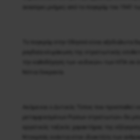
ανασύρει μνήμες από το πογκρόμ του 1941 τ
Το πογκρόμ στην Οδησσό είναι αξεδιάλυτα δε
ραγδαία κλιμάκωση της στρατιωτικής επιθετι
την καθοδήγηση των «ειδικών» των ΗΠΑ σε έν
Νότια Ουκρανία.
Ακόμα και ο Δυτικός Τύπος που προσπαθεί ν
μεταμφιεσμένων Ρώσων στρατιωτών» δε μπορο
εργατικός ταξικός χαρακτήρας της εξέγερση
Ντονμπάς ενάντια στον ιδιοκτήτη των ανθρ