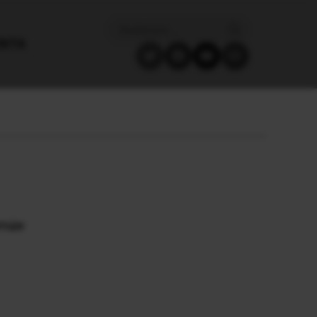
ΈΝΤΑ
στών