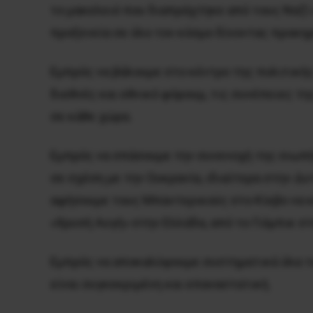
το μακελειό που διαπράχτηκε από τους Ναζί
προξενεία σε όλο τον κόσμο δίνοντας προκη
Εμπρός να βάλουμε στο κέντρο της πολιτική
διεθνές και εθνικό φόρουμ, τις συνέπειες τ
σε κάθε χώρα.
Εμπρός να σπάσουμε την συνενοχή της σιωπή
σε σχέση με την Ουκρανία, ιδιαίτερα στην Δυ
αφήσουμε τους Μπαντερικούς στο Κίεβο να κά
«Χρυσή Αυγή» στην Ελλάδα, από το Γιόμπικ στ
Εμπρός να αποκαλύψουμε συστηματικά όλα τα
είναι συγκεκριμένη και επαναστατική.