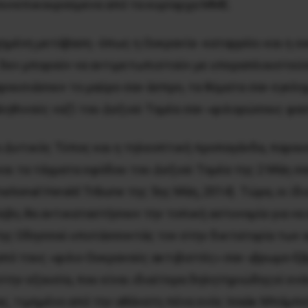
 συνεπικουρούμενα από τα κυρίαρχα ΜΜΕ.
ημένη μετάβαση -όπως η Ουκρανία- καταρρέει και η οι
ς δεν μπορούν να αντιμετωπιστούν με υπεραπλουστεύσ
ρουσιάσουν το μαύρο σαν άσπρο, τα θύματα σαν εγκλη
ληθινούς ναζί του Δεξιού Τομέα σαν «φιλορώσους φα
 ο Δυτικός Τύπος και η τηλεοπτική προπαγάνδα, παρο
αι τα τάγματα εφόδου του Δεξιού Τομέα της 2 Μάη σα
ational Herald Tribune της 5ης Μάη, 2014). Τώρα, οι ί
, θα αντικαταστήσουν την τοπική αστυνομία για να ε
της Οδησσού υποτάσσοντάς τον στην δικτατορία των α
ό τους «φιλο-Ουκρανούς ακτιβιστές» σαν «βρωμο-Εβρα
ην εξουσία, που είναι ιδιαίτερα δηλητηριώδηςοί ενά
ς, τιμημένο από την αθάνατη πένα ενός Ισαάκ Μπάμπε