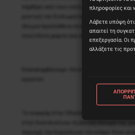
πάρθηκε από τους κατά τόπους εξεγερμένους
πληροφορίες και ν
μυστική του διπλωματία, διαπραγματευόμενο 
Λάβετε υπόψη ότι
όλα μια προσπάθεια να αφοπλιστεί πολιτικά 
απαιτεί τη συγκατ
επικίνδυνη φάρσα που απότυχε παταγωδώς 
επεξεργασία. Οι π
αλλάξετε τις προτ
Επαναλαμβάνουμε: Ούτε το Κρεμλίνο ούτε οι 
εργατών.
ΑΠΟΡΡΙΠ
ΠΑΝ
Το πογκρόμ στην Οδησσό είναι η τελευταία π
στην Ανατολική και τη Δυτική πλευρά της χώ
περιοχή, την Ευρώπη και τον κόσμο. Είναι αν