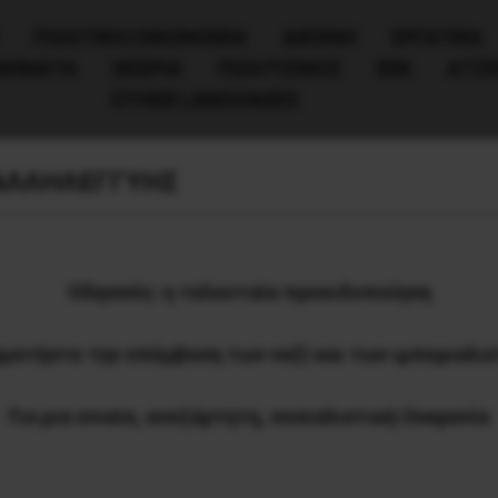
ΠΟΛΙΤΙΚΉ/ΟΙΚΟΝΟΜΊΑ
ΔΙΕΘΝΗ
ΕΡΓΑΤΙΚΑ
ΙΝΗΜΑΤΑ
ΘΕΩΡΙΑ
ΠΟΛΙΤΙΣΜΟΣ
ΕΕΚ
ΑΤΖ
OTHER LANGUAGES
 ΑΛΛΗΛΕΓΓΥΗΣ
Οδησσός: η τελευταία προειδοποίηση
ματήστε την επέμβαση των ναζί και των ιμπεριαλι
Για μια ενιαία, ανεξάρτητη, σοσιαλιστική Ουκρανία