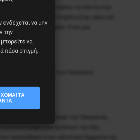
μία. Το Κρεμλίνο υποτάσσει τα πάντα στην
α της Γενεύης στις 17 Απρίλη ήταν, πάνω απ
 ενδέχεται να μην
λεσμά μας της 18 Απρίλη. Ήταν μια
ν την
 μπορείτε να
ά πάσα στιγμή.
ινός ταξικός σύμμαχος των Ουκρανών
ΧΟΜΑΙ ΤΑ
ΑΝΤΑ
ται σε βάρος όλου το λαού της Ουκρανίας,
ρικτή καταστροφή που εμπλέκει την όλη
, που προηγήθηκε στην ναζιστική Γερμανία της