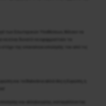
υργό των Εσωτερικών Υποθέσεων, θέλουν να
α να είναι δυνατό να εφαρμοστούν τα
ο στόχο της επαναποικιοποίησής του από τις
Ευρώπη και τα Βαλκάνια αλλά όλη η Ευρώπη, η
σα!
ητοποίησης και αλληλεγγύης, καταγγέλλοντας