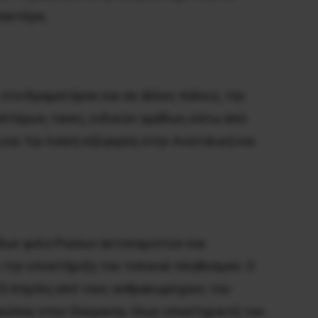
παντέρα.
 στο Κραματόρσκ και σε άλλες πόλεις, την
πτέρων, τανκς, ειδικών ομάδων, κάτω από
και την λαϊκή εξέγερση στην Ανατολική και
μάδων φιλο-Ρώσων αυτονομιστών και
 την υποστήριξη του τοπικού πληθυσμού. Ο
 23 Απρίλη από τους ανθρακωρύχους του
ρώπου στην Ουκρανία, τέως υποστηρικτή του