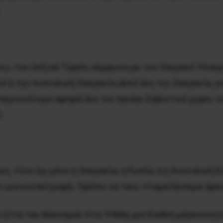
.
ίτες» του Δεξιού Τομέα, σύμφωνα με τον Ουκρανό Υπο
 ή την Ανατολική Ουκρανία αλλά όλη την Ουκρανία, γι
 περισσότερο αφορά όλο τον πρώην Σοβιετικό χώρο, τ
.
ς, τότε όχι μόνο η Ουκρανία, η Ρωσία, ή η Ανατολική 
ν μια καταστροφή. Πρέπει να τους σταματήσουμε άμε
ν ήττα του Φασισμού στις 9 Μάη, μια διεθνή μέρα κιν