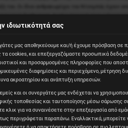
ωξή του. Οι ίδιοι ανθρακωρύχοι του Ντονμπάς έχουν α
αριακού διεθνισμού. Αυτή η περιοχή είναι η βιομηχαν
ν ιδιωτικότητά σας
 μέτρα κοινωνικού κανιβαλισμού που συνοδεύουν το δ
α Ουκρανία δεν υπερασπίζεται μόνο τα γλωσσικά ή τα
εργάτες μας αποθηκεύουμε και/ή έχουμε πρόσβαση σε 
ου προωθούν οι Μπαντερικοί στο Κίεβο. Το κοινωνικό 
ς τα cookies, και επεξεργαζόμαστε προσωπικά δεδομέ
νικιστές.
ριστικοί και προσαρμοσμένες πληροφορίες που αποστ
μικευμένες διαφημίσεις και περιεχόμενο, μέτρηση δι
ευνα ακροατηρίου και ανάπτυξη υπηρεσιών.
άρχες αλλά επίσης και οι Ρώσοι ολιγάρχες με επενδυμ
 εμείς και οι συνεργάτες μας ενδέχεται να χρησιμοπο
ν καταστολή της.
ικής τοποθεσίας και ταυτοποίησης μέσω σάρωσης σ
ε κλικ για να συναινέσετε στην επεξεργασία από εμά
λική Ουκρανία υποφέρει περισσότερο από την αδράνει
πως περιγράφεται παραπάνω. Εναλλακτικά, μπορείτε ν
νέτσκ μάταια ζήτησαν όπλα. Είναι οπλισμένοι με τον 
συναινέσετε ή να αποκτήσετε πρόσβαση σε πιο λεπτομ