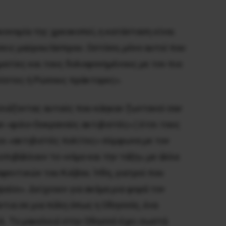
κονομία της χρεοκοπεί, η κατάσταση είναι
εις μαύρου/άσπρου. Ωστόσο, μόνο αυτοί που
ματίες και τους δολοφονημένους με τον πιο
σίστες ή Ρώσους πράκτορες».
υσιάζοντας αυτούς που κάηκαν ζωντανοί σαν
ν «φιλο-Ουκρανούς ακτιβιστές» ( έτσι τους
διοι «ακτιβιστές πολίτες» σύμφωνα με τον
πιβάλλουν το «νόμο και την τάξη», με άλλα
φεντικών του Κιέβου. Ήδη, γιατροί που
ίοι». Δείχνουν για ακόμα μια φορά τον
ντια σε μια πόλη όπως η Οδησσός, ένα
λ. Το μακελειό στην Οδησσό έχει σωστά