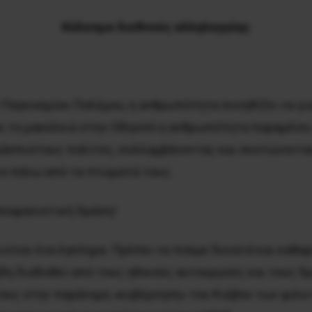
Κάλεσμα διεθνούς αλληλεγγύης
 Παγκοσμίου Πολέμου, η ανθρωπότητα συνηθίζει να γιο
ι το μακελειό στην Οδησσό η ανθρωπότητα παραμένει
ράσπιστους πολίτες, συλλαμβάνοντας και σκοτώνοντα
νο πάνω από τα πτώματά τους.
αποφασιστική δράση!
 είναι ένα έγκλημα. Πρέπει να πούμε δυνατά και καθαρ
δη διαδοθεί από τους ηθικούς αυτουργούς και τους δρ
τους στην παράνομη «κυβέρνηση» του Κιέβου των φιλο