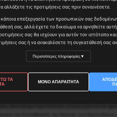
 από τις ουκρανικές ένοπλες δυνάμεις και την αστυνο
α αλλάξετε τις προτιμήσεις σας πριν συναινέσετε.
παρασκηνιακά με τις ΗΠΑ και τη Γερμανία. Η συμφωνί
 κάποια επεξεργασία των προσωπικών σας δεδομένων
η εξέγερση στο Ντονέτσκ, όπως είχαμε τονίσει στο κά
άθεσή σας, αλλά έχετε το δικαίωμα να αρνηθείτε αυτή
μετατρεπόμενη στην παρούσα τραγωδία.
ροτιμήσεις σας θα ισχύουν για αυτόν τον ιστότοπο και
ιμήσεις σας ή να ανακαλέσετε τη συγκατάθεσή σας αν
Περισσότερες πληροφορίες
▼
ολιγάρχες αλλά η διεθνής εργατική τάξη είναι ο αληθ
ΤΩ ΤΑ
ΑΠΟΔΕ
ΜΟΝΟ ΑΠΑΡΑΙΤΗΤΑ
ΤΑ
Π
ροειδοποίηση όχι μόνο για την τραγωδία που συντελεί
ρας, αλλά ακόμα περισσότερο, για μια γιγάντια και φ
άμνηση της Kristallnacht, της Νύχτας των Κρυστάλλων