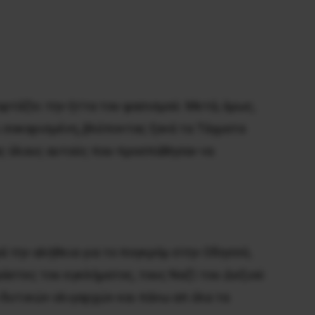
ρτάζει την ήττα του φασισμού. Μετά, όμως,
 σοκαρισμένη, βλέποντας ξανά τα Τάγματα
ς όλους αυτούς που προσπάθησαν να
ά την αλήθεια για το πογκρόμ στην Οδησσό,
άστες του εγκλήματος, τους Ναζί του Δεξιού
-δυτικών ολιγαρχών και πάνω απ όλα τα