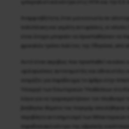
ιμπεριαλιστικά κέντρα στις ΗΠΑ και την Ε.Ε
Αναμφισβήτητα, όταν μια κοινωνία σε αποτυχ
πολύπλοκη και γεμάτη αντιφάσεις, οι οποίε
είναι ένοχοι μπορούν να προσπαθήσουν να πα
φρικαλέο τρόπο πολίτες της Οδησσού, από α
Αυτό είναι ακριβώς που προσπαθεί να κάνει
«φιλορώσους αυτονομιστές και εθνικιστές» κ
ονομάζει για παράδειγμα το άρθρο στην Intern
Υπουργό των Εσωτερικών Υποθέσεων στο Κίεβο
λόγια για να τρομοκρατήσουν τον πληθυσμό 
βοήθησαν θύματα του πογκρόμ απειλήθηκαν απ
περιβόητο αντισημιτισμό των Μπαντερικών στ
παραδοσιακό κέντρο της εβραϊκής κουλτούρα