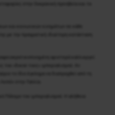
ετοφορίες στην Ουκρανική πρεσβεία και τα
εων και κοινωνικών κινημάτων σε κάθε
της με την πραγματική ιδιαίτερη κατάσταση
ραφειοκρατικοποιημένη αριστερά καλλιεργεί
ς του «δικού τους» ιμπεριαλισμού. Αν
ύριο το ίδιο έγκλημα να διαπραχθεί από τη
 Λεπέν στην Γαλλία.
ό Πόλεμο του ιμπεριαλισμού. Η αλήθεια