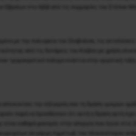
ων Εβραίων στο Λβίβ από τις συμμορίες του Στέπαν Μ
μένο με την πολιορκία του Σλαβιάνσκ, τις εκτελέσεις
κότητας από τις δυνάμεις του Κιέβου με χρήση ελικο
αν τρομοκρατικό πόλεμο ενάντια στην εργατική τάξη 
α απεικονίσει την εξέγερση σαν τη δράση «μικρών ο
ύν παρά να προσθέσουν ότι αυτή η δράση αυτή έχει
ς είναι καθαρά φανερός στην απεργία που έγινε στις
ακωρυχείων ολιγάρχη Αχμέτωβ, του πλουσιότερου ανθ