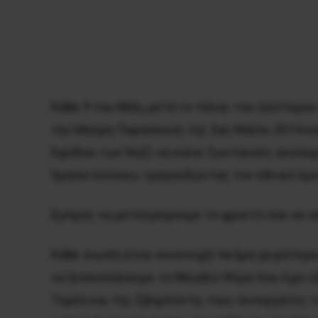
Κάθε 9 του Μάη, μετά το τέλος του Δεύτερου
την Μαύρη Παρασκευή της 2ας Μαΐου 2014 κα
Εφόδου των Ναζί να καίνε ζωντανούς ανυπε
δραπετεύσουν, τραγουδώντας τον εθνικό ύμ
Εμπρός να μετατρέψουμε το φρικτό σοκ σε 
Κάθε σιωπή είναι συνενοχή! Ακόμα χειρότερα
να ξεσκεπάσουμε το Μεγάλο Ψέμα που έχει ή
Τομέα και της Σβομπόντα, τους συνεργάτες 