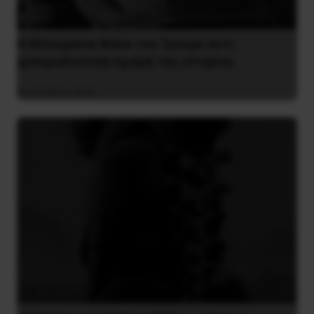
Η Μπουρκίνα Φάσο του Τραορέ αντι-
ιμπεριαλιστική σχισμή της ιστορίας
26 Μαΐου 2025