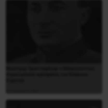
Βλαντίμιρ Τριανταφίλοφ: ο Ελληνοπόντιος
στρατιωτικός εγκέφαλος του Κόκκινου
Στρατού
8 Αυγούστου 2026