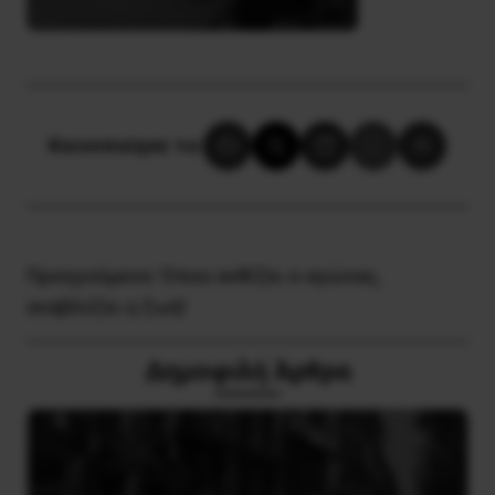
Κοινοποίησε το:
Προηγούμενο:
Όπου ανθίζει ο αγώνας,
αναβλύζει η ζωή!
Δημοφιλή Άρθρα