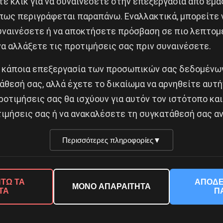
ε κλικ για να συναινέσετε στην επεξεργασία από εμά
πως περιγράφεται παραπάνω. Εναλλακτικά, μπορείτε ν
ύζει η ζωή!
συναινέσετε ή να αποκτήσετε πρόσβαση σε πιο λεπτομ
Δημοφιλή Άρθρα
α αλλάξετε τις προτιμήσεις σας πριν συναινέσετε.
 κάποια επεξεργασία των προσωπικών σας δεδομένων
άθεσή σας, αλλά έχετε το δικαίωμα να αρνηθείτε αυτή
ροτιμήσεις σας θα ισχύουν για αυτόν τον ιστότοπο και
ιμήσεις σας ή να ανακαλέσετε τη συγκατάθεσή σας αν
Περισσότερες πληροφορίες
▼
© 2026 Νέα Προοπτική. All rights reserved.
ΤΩ ΤΑ
ΑΠΟΔΕ
ΜΟΝΟ ΑΠΑΡΑΙΤΗΤΑ
ΤΑ
Π