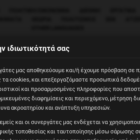
ΠΟΛΙΤΙΚΉ/ΟΙΚΟΝΟΜΊΑ
ΔΙΕΘΝΗ
ΕΡΓΑΤΙΚΑ
ΙΝΗΜΑΤΑ
ΘΕΩΡΙΑ
ΠΟΛΙΤΙΣΜΟΣ
ΕΕΚ
ΑΤΖ
OTHER LANGUAGES
ν ιδιωτικότητά σας
εργάτες μας αποθηκεύουμε και/ή έχουμε πρόσβαση σε 
ς τα cookies, και επεξεργαζόμαστε προσωπικά δεδομέ
ριστικοί και προσαρμοσμένες πληροφορίες που αποστ
μικευμένες διαφημίσεις και περιεχόμενο, μέτρηση δι
ευνα ακροατηρίου και ανάπτυξη υπηρεσιών.
Κοινοποίησε το:
 εμείς και οι συνεργάτες μας ενδέχεται να χρησιμοπο
ικής τοποθεσίας και ταυτοποίησης μέσω σάρωσης σ