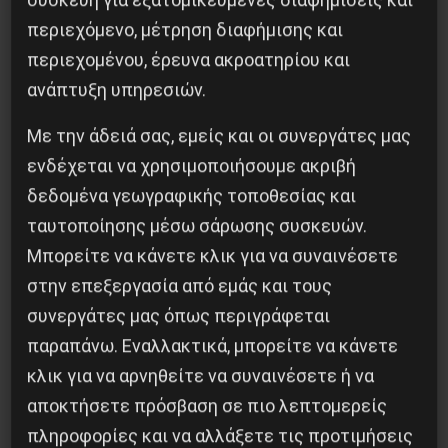
συσκευή για εξατομικευμένες διαφημίσεις και
περιεχόμενο, μέτρηση διαφήμισης και
περιεχομένου, έρευνα ακροατηρίου και
Besa, το νέο πολιτικό μανιφέστο του Ράμα
ανάπτυξη υπηρεσιών.
5 Αυγούστου 2026
Με την άδειά σας, εμείς και οι συνεργάτες μας
ενδέχεται να χρησιμοποιήσουμε ακριβή
δεδομένα γεωγραφικής τοποθεσίας και
ταυτοποίησης μέσω σάρωσης συσκευών.
Μπορείτε να κάνετε κλικ για να συναινέσετε
στην επεξεργασία από εμάς και τους
συνεργάτες μας όπως περιγράφεται
παραπάνω. Εναλλακτικά, μπορείτε να κάνετε
κλικ για να αρνηθείτε να συναινέσετε ή να
αποκτήσετε πρόσβαση σε πιο λεπτομερείς
Η Φινλανδία στο ρυθμό του πολέμου
πληροφορίες και να αλλάξετε τις προτιμήσεις