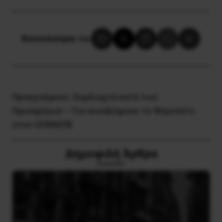
Κοινοποίησε το:
Προηγούμενο:
Ουρλιαχτά κατά των
Προσφύγων – Για να καλύψουν το Φαγοπότι
στον ΟΠΕΚΕΠΕ
Δημοφιλή Άρθρα