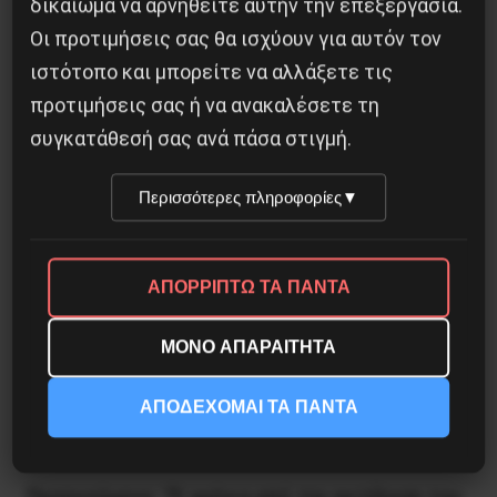
δικαίωμα να αρνηθείτε αυτήν την επεξεργασία.
Οι προτιμήσεις σας θα ισχύουν για αυτόν τον
Ο αγώνας μόλις άρχισε!
ιστότοπο και μπορείτε να αλλάξετε τις
προτιμήσεις σας ή να ανακαλέσετε τη
Ν.Π.
συγκατάθεσή σας ανά πάσα στιγμή.
Περισσότερες πληροφορίες
▼
ΑΠΟΡΡΙΠΤΩ ΤΑ ΠΑΝΤΑ
ΜΟΝΟ ΑΠΑΡΑΙΤΗΤΑ
Κοινοποίησε το:
ΑΠΟΔΕΧΟΜΑΙ ΤΑ ΠΑΝΤΑ
Προηγούμενο:
75 χρόνια από την εκτέλεση του