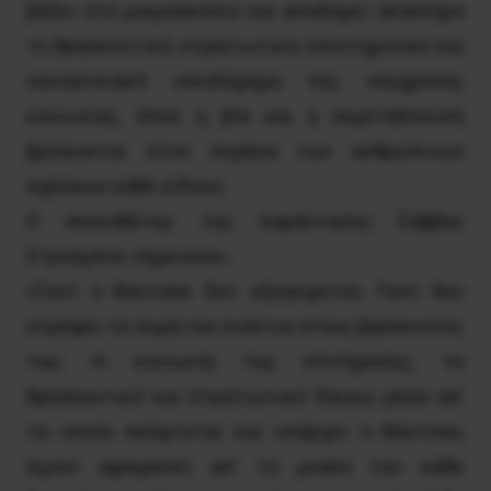
βάζει στο μικροσκόπιο και αποδομεί ολόκληρο
το θρησκευτικό, στρατιωτικό, επιστημονικό και
οικογενειακό οικοδόμημα της σύγχρονης
κοινωνίας, όπου η βία και η εκμετάλλευση
βρίσκονται στον πυρήνα των ανθρώπινων
σχέσεων κάθε είδους.
Ο σκηνοθέτης της παράστασης Σάββας
Στρούμπος σημειώνει:
«Γιατί ο Βόυτσεκ δεν εξεγείρεται; Γιατί δεν
στρέφει τα πυρά του ενάντια στους βασανιστές
του; Η κοινωνία της επιτήρησης, το
θρησκευτικό και στρατιωτικό δίκαιο, μέσα απ’
τα οποία σκέφτεται και υπάρχει ο Βόυτσεκ,
έχουν αφαιρέσει απ’ το μυαλό του κάθε