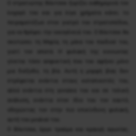
Ο στρατιώτης Βόυτσεκ ξυρίζει καθημερινά τον
λοχαγό του και για λίγα χρήματα κάνει το
πειραματόζωο στον γιατρό του στρατοπέδου,
για να θρέψει την οικογένειά του. Ο Βόυτσεκ θα
σκοτώσει τη Μαρία, τη μάνα του παιδιού του,
γιατί τον απατά. Η φυλακή της κοινωνίας
γίνεται τόσο ασφυκτική που του αφήνει μόνο
μια διέξοδο, τη βία. Αυτή η μορφή βίας δεν
στρέφεται ενάντια στους καταπιεστές του,
αλλά ενάντια στη γυναίκα του και σε τελική
ανάλυση, ενάντια στον ίδιο του τον εαυτό,
οδηγώντας τον στην πιο επικίνδυνη φυλακή,
αυτή του μυαλού του.
Ο Βόυτσεκ, έργο τραύμα και κραυγή αγωνίας,