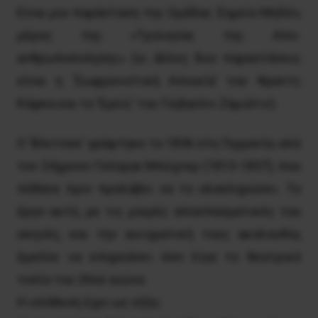
Eίναι μια παράσταση της Oμάδας Σημείο Mηδέν,
μέρος της «Tριλογίας της Aπο-
ανθρωποποίησης» (οι άλλες δυο παραστάσεις
είναι η ‘Σωφρονιστική Aποικία’ του Φραντς
Kάφκα και το ‘Eμείς’ του Γιεβγκένι Zαμιάτιν).
Ο ‘Βόυτσεκ’ γράφτηκε το 1836 στη Γερμανία, από
τον 24χρονο Γκέοργκ Μπύχνερ (1813-1837), που
πέθανε πριν προλάβει να το ολοκληρώσει. Το
έργο αυτό, με τις μικρές αποσπασματικές του
σκηνές, και την αινιγματική τους ακολουθία,
έμελλε να επηρεάσει όσο λίγα το θεατρικό
τοπίο του 20ού αιώνα.
Η υπόθεση έχει ως εξής: