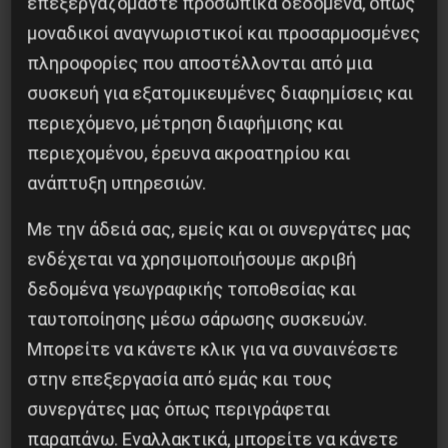
στις 9.15 μ.μ. και έχει διάρκεια 70 λεπτά. Εμείς
επεξεργαζόμαστε προσωπικά δεδομένα, όπως
μοναδικοί αναγνωριστικοί και προσαρμοσμένες
να είμαστε νωρίτερα, από 8.30 – 8.45 έως 9.00
πληροφορίες που αποστέλλονται από μια
μ.μ. Mετά την παράσταση θα ακολουθήσει
συσκευή για εξατομικευμένες διαφημίσεις και
συζήτηση με τους συντελεστές του έργου.
περιεχόμενο, μέτρηση διαφήμισης και
περιεχομένου, έρευνα ακροατηρίου και
Θ.Κ.
ανάπτυξη υπηρεσιών.
Με την άδειά σας, εμείς και οι συνεργάτες μας
ενδέχεται να χρησιμοποιήσουμε ακριβή
δεδομένα γεωγραφικής τοποθεσίας και
ταυτοποίησης μέσω σάρωσης συσκευών.
Μπορείτε να κάνετε κλικ για να συναινέσετε
στην επεξεργασία από εμάς και τους
συνεργάτες μας όπως περιγράφεται
παραπάνω. Εναλλακτικά, μπορείτε να κάνετε