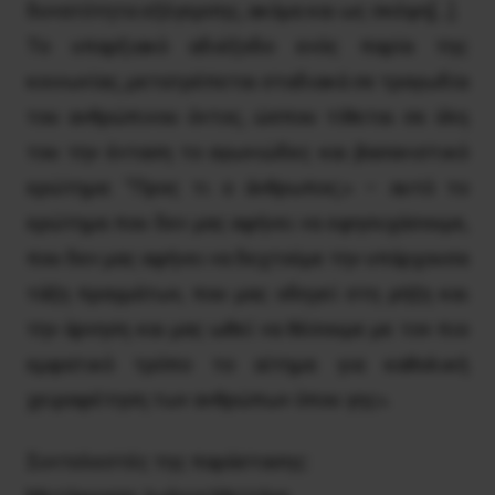
δυνατότητα εξέγερσης, ακόμα και ως σκέψη[…].
Το υπαρξιακό αδιέξοδο ενός παρία της
κοινωνίας, μετατρέπεται σταδιακά σε τραγωδία
του ανθρώπινου όντος, ώσπου τίθεται σε όλη
του την ένταση το αγωνιώδες και βασανιστικό
ερώτημα: “Προς τι ο άνθρωπος;» – αυτό το
ερώτημα που δεν μας αφήνει να εφησυχάσουμε,
που δεν μας αφήνει να δεχτούμε την υπάρχουσα
τάξη πραγμάτων, που μας οδηγεί στη ρήξη και
την άρνηση και μας ωθεί να θέσουμε με τον πιο
εμφατικό τρόπο το αίτημα για καθολική
χειραφέτηση των ανθρώπων όπου γης».
Συντελεστές της παράστασης: