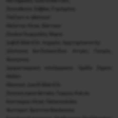
Μετάφραση: Ιωάννα Μεϊτάνη
Σκηνοθεσία: Σάββας Στρούμπος
Παίζουν οι ηθοποιοί:
Μελέτης Ηλίας: Βόυτσεκ
Ελεάνα Γεωργούλη: Μαρία
Δαβίδ Μαλτέζε: Λοχαγός, Αρχιτυμπανιστής
Δέσποινα Χατζηπαυλίδου: Αντρές, Γιατρός,
Θεατρίνος
Δραματουργική επεξεργασία: Ομάδα Σημείο
Μηδέν
Μουσική: Δαυίδ Μαλτέζε
Σκηνική εγκατάσταση: Γιώργος Κολιός
Κοστούμια: Ηλίας Παπανικολάου
Φωτισμοί: Χριστίνα Θανάσουλα