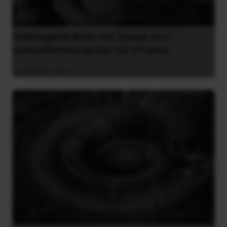
Η Μπουρκίνα Φάσο του Τραορέ αντι-
ιμπεριαλιστική σχισμή της ιστορίας
26 Μαΐου 2025