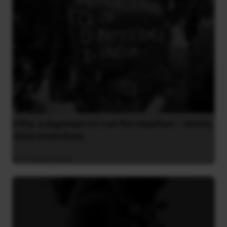
Ινδία: η Δημοκρατία των Κατσαρίδων – άοπλη
αλλά επικίνδυνη
31 Ιουλίου 2026