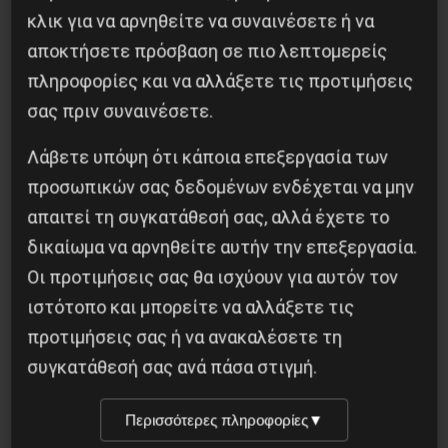
κλικ για να αρνηθείτε να συναινέσετε ή να
Κοινοποίησε το:
αποκτήσετε πρόσβαση σε πιο λεπτομερείς
πληροφορίες και να αλλάξετε τις προτιμήσεις
σας πριν συναινέσετε.
Λάβετε υπόψη ότι κάποια επεξεργασία των
Προηγούμενο:
Η «Αριστερά του άλλου δρόμου»
προσωπικών σας δεδομένων ενδέχεται να μην
προς τον εθνικισμό και ο «κοσμοπολιτισμός»
απαιτεί τη συγκατάθεσή σας, αλλά έχετε το
του ΕΕΚ
δικαίωμα να αρνηθείτε αυτήν την επεξεργασία.
Επόμενο:
ΤΟ ΚΥΒΕΡΝΗΤΙΚΟ ΠΡΟΓΡΑΜΜΑ ΤΟΥ
Οι προτιμήσεις σας θα ισχύουν για αυτόν τον
ΣΥΡΙΖΑ
ιστότοπο και μπορείτε να αλλάξετε τις
Δημοφιλή Άρθρα
προτιμήσεις σας ή να ανακαλέσετε τη
συγκατάθεσή σας ανά πάσα στιγμή.
Περισσότερες πληροφορίες
▼