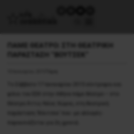
ΠΑΜΕ ΘΕΑΤΡΟ: ΣΤΗ ΘΕΑΤΡΙΚΗ
ΠΑΡΑΣΤΑΣΗ “ΒΟΥΤΣΕΚ”
10 Ιανουαρίου, 2015
Τέχνη
Τo Σάββατο 17 Iανουαρίου 2015 σύντροφοι και
φίλοι του EEK στην Αθήνα πάμε θέατρο – στο
Θέατρο Άττις-Nέος Xώρος, στη θεατρική
παράσταση ‘Bόυτσεκ’ που -με αλλαγές-
παρουσιάζεται για 2η χρονιά.