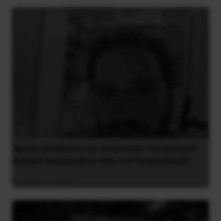
Άμεση ανάκληση της απόλυσης του γιατρού
Νικόλα Σκούφογλου από τον Ευαγγελισμό
29 Ιουνίου 2022