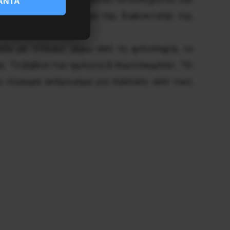
ΑΝΤΑ
ς αριστεράς στο θέμα της διαλεκτικής της
είο με τίτλους γύρω από τη φιλοσοφία, το
 Το βιβλίο του ομιλητή Θ. Κουτσουμπού , “Οι
ει σίγουρα ανάγνωσμα για πολλούς από τους