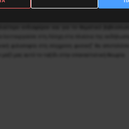
ΤΑ
Π
υζήτηση στο εσωτερικό ολόκληρης της επαναστατική
ιαίτερο ενδιαφέρον και για το θεματικό βιβλιοπωλ
ίο λειτουργούσε στη Λέσχη στα πλαίσια της εκδήλωσης.
νική φιλοσοφία στη σύγχρονη φυσική” θα αποτελέσ
μαζί μας αυτό το ταξίδι στην επαναστατική θεωρία.