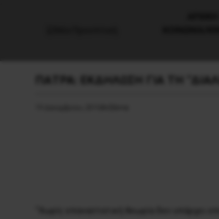
AΡΧΙΚΗ
ΚΟΙΝΩΝΙΑ/Κ
ΠΑΤΡΑ: ΕΚΔΗΛΩΣΗ ΓΙΑ ΤΗ “ΔΙΑ
19 Δεκεμβρίου, 2015
Ατζέντα
“Χωρίς επαναστατική θεωρία δεν υπάρχει επ