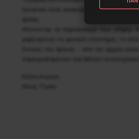
ΠΑΝ
συνολικά είναι αναγκαία μια θεωρητική σ
φύσης.
Κλείνοντας να σημειώσουμε πως υπήρξε ιδ
μαρξισμό και τις φυσικές επιστήμες, το οπο
έννοιες του Χρόνου – από την αρχαία ελλη
παρευρισκόμενους που θέλουν να συνεχίσουν 
Ελένη Ισιγώνη
Νίκος Τζιρής