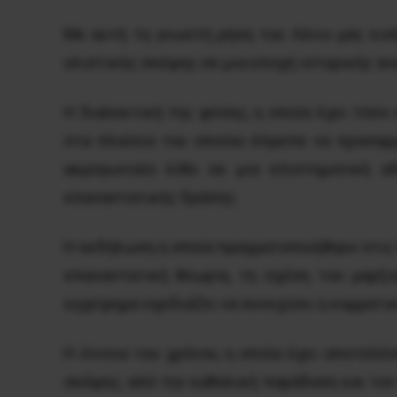
Με αυτή τη γνωστή ρήση του Λένιν μάς ει
υλιστικής σκέψης σε μια εποχή ιστορικής αν
Η διαλεκτική της φύσης, η οποία έχει τόσ
στα πλαίσια του οποίου έπρεπε να προσαρμ
ακρογωνιαίο λίθο σε μια επιστημονική 
επαναστατικής δράσης.
Η εκδήλωση η οποία πραγματοποιήθηκε στις 
επαναστατική θεωρία, τη σχέση του μαρξι
εγχείρημα σχεδιάζει να συνεχίσει η κομματ
Η έννοια του χρόνου, η οποία έχει αποτελ
σκέψης, από την καθολική παράδοση και τον