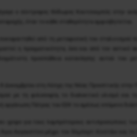
σήγαγε ο σύντροφος Θόδωρος Κουτσουμπός στην ανάγ
αταραχής, όταν το κάθε σταθερότητα αμφισβητείται.
ο συκοφαντηθεί από τη μεταφυσική του σταλινισμού 
οστεί η πραγματικότητα, όσο και από τον αστικό ακ
αδογμάτιστη προσπάθεια κατανόησης αυτού του μ
8 Δεκεμβρίου στη Λέσχη της Νέας Προοπτικής στην Π
σμού με τη φιλοσοφία, το διαλεκτικό υλισμό και τ
ική οργάνωση Πάτρας του ΕΕΚ το αμέσως επόμενο διάσ
έσει γρίφο για τους λαμπρότερους αντιπροσώπους τ
 Άγιο Αυγουστίνο μέχρι τον Άλμπερτ Αϊνστάιν και τη