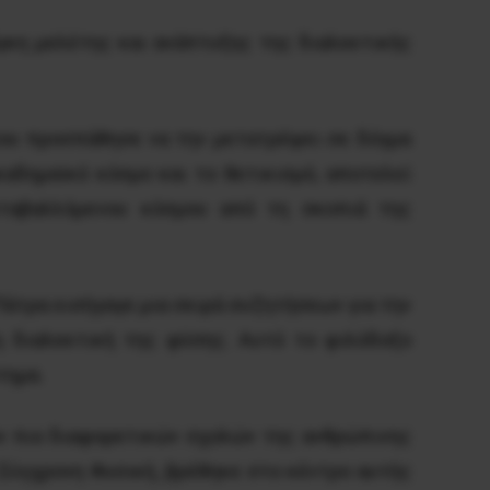
κη μελέτης και ανάπτυξης της διαλεκτικής
που προσπάθησε να την μετατρέψει σε δόγμα
αδημαϊκό κόσμο και το θετικισμό, αποτελεί
εταβαλλόμενου κόσμου από τη σκοπιά της
άτρα εισήγαγε μια σειρά συζητήσεων για την
η διαλεκτική της φύσης. Αυτό το φιλόδοξο
τημα.
ων πιο διαφορετικών σχολών της ανθρώπινης
 Σύγχρονη Φυσική, βρέθηκε στο κέντρο αυτής