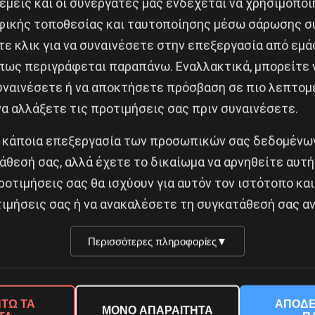
 εμείς και οι συνεργάτες μας ενδέχεται να χρησιμοπο
 χώρου, αναζητώντας το “ελάχιστο” τμήμα που απο
ικής τοποθεσίας και ταυτοποίησης μέσω σάρωσης σ
περισσότερες φιλοσοφικές σχολές καταδιώχθηκαν, 
ε κλικ για να συναινέσετε στην επεξεργασία από εμά
καν καταφύγιο στον αραβικό κόσμο. Ο αραβικός πολ
πως περιγράφεται παραπάνω. Εναλλακτικά, μπορείτε ν
ις ανέπτυξε παραπέρα σε όλα τα επίπεδα. Η επαν
συναινέσετε ή να αποκτήσετε πρόσβαση σε πιο λεπτομ
για πρώτη φορά, του όρου “χρονοάτομο”, για να περι
α αλλάξετε τις προτιμήσεις σας πριν συναινέσετε.
 ως κβάντο. Στον 20ό αιώνα, των επιστημονικών επ
 κάποια επεξεργασία των προσωπικών σας δεδομένων
ς του χρόνου, του χώρου και των υλικών σωμάτων (μά
άθεσή σας, αλλά έχετε το δικαίωμα να αρνηθείτε αυτή
άλων επιστημονικών επαναστάσεων, έρχονται στο π
ροτιμήσεις σας θα ισχύουν για αυτόν τον ιστότοπο και
ιμήσεις σας ή να ανακαλέσετε τη συγκατάθεσή σας αν
κοινό της εκδήλωσης συνεισέφερε με ζωντάνια και 
Περισσότερες πληροφορίες
▼
 για τις συνθήκες της επίσημης καταδίκης της Θεωρία
ρισκόμενους.
ΤΩ ΤΑ
ΑΠΟΔΕ
ΜΟΝΟ ΑΠΑΡΑΙΤΗΤΑ
πως με τη συγκεκριμένη εκδήλωση ανοίγει ένας κύκλο