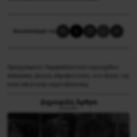
Κοινοποίησε το:
Προηγούμενο:
Περιβαλλοντικό νομοσχέδιο:
Θάλασσες, βουνά, υδροβιότοποι, στο έλεος της
καπιταλιστικής εκμετάλλευσης
Δημοφιλή Άρθρα