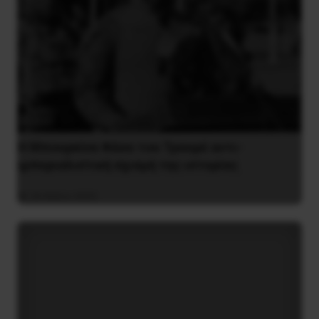
Η Μπουρκίνα Φάσο του Τραορέ αντι-
ιμπεριαλιστική σχισμή της ιστορίας
26 Μαΐου 2025