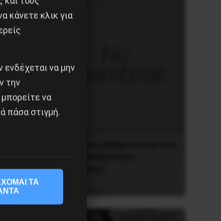
ς και τους
α κάνετε κλικ για
ερείς
 ενδέχεται να μην
ν την
 μπορείτε να
ά πάσα στιγμή.
Διδάκτορας μαθηματικών στο
Παρίσι ο Αλέξανδρος
Γιωτόπουλος
ΧΟΜΑΙ ΤΑ
16 Ιουλίου 2021
ΑΝΤΑ