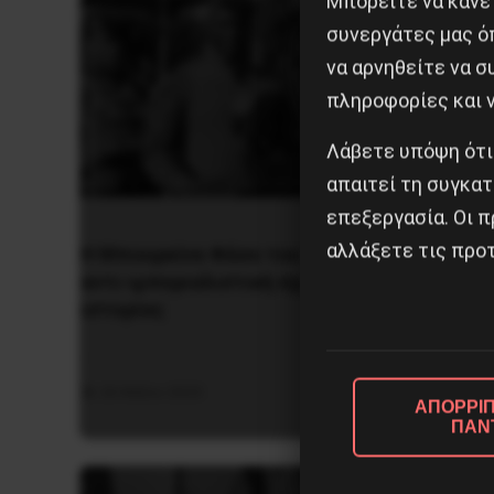
Μπορείτε να κάνετ
συνεργάτες μας ό
να αρνηθείτε να 
πληροφορίες και ν
Λάβετε υπόψη ότι
απαιτεί τη συγκατ
επεξεργασία. Οι π
αλλάξετε τις προτ
Η Μπουρκίνα Φάσο του Τραορέ
Η Eπανά
αντι-ιμπεριαλιστική σχισμή της
1936 στ
ιστορίας
5 Αυγο
26 Μαΐου 2025
ΑΠΟΡΡΙΠ
ΠΑΝ