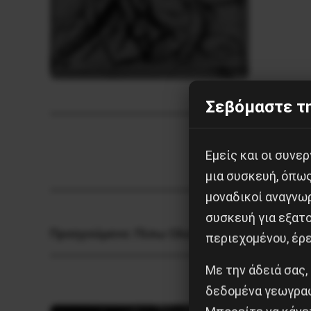
Σεβόμαστε τη
Εμείς και οι συν
μια συσκευή, όπω
μοναδικοί αναγνω
συσκευή για εξατο
Προηγούμενο:
Πίσω Ολοταχώς! – Τραγική οπ
περιεχομένου, έρ
Με την άδειά σας,
δεδομένα γεωγραφ