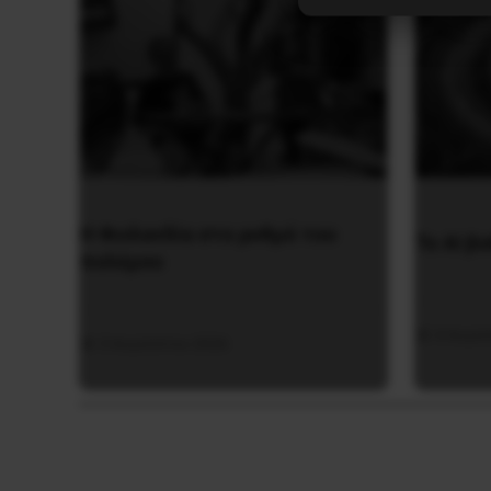
Η Φινλανδία στο ρυθμό του
Το ΑΙ βα
πολέμου
4 Αυγο
3 Αυγούστου 2026