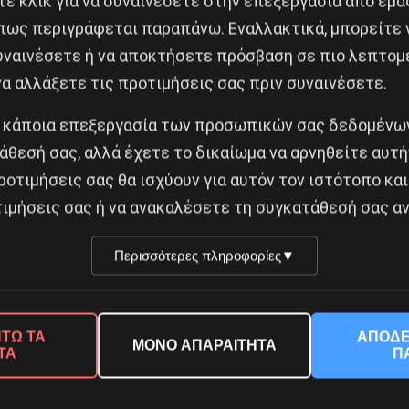
ε κλικ για να συναινέσετε στην επεξεργασία από εμά
πως περιγράφεται παραπάνω. Εναλλακτικά, μπορείτε ν
συναινέσετε ή να αποκτήσετε πρόσβαση σε πιο λεπτομ
α αλλάξετε τις προτιμήσεις σας πριν συναινέσετε.
 κάποια επεξεργασία των προσωπικών σας δεδομένων
άθεσή σας, αλλά έχετε το δικαίωμα να αρνηθείτε αυτή
ροτιμήσεις σας θα ισχύουν για αυτόν τον ιστότοπο και
ιμήσεις σας ή να ανακαλέσετε τη συγκατάθεσή σας αν
σταση της 19 Ιουλίου
Besa, το νέο πολιτικό
ην Iσπανία
μανιφέστο του Ράμα
Περισσότερες πληροφορίες
▼
ύστου 2026
5 Αυγούστου 2026
ΤΩ ΤΑ
ΑΠΟΔΕ
ΜΟΝΟ ΑΠΑΡΑΙΤΗΤΑ
ΤΑ
Π