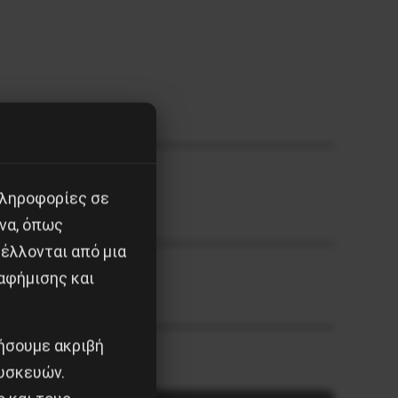
πληροφορίες σε
να, όπως
έλλονται από μια
αφήμισης και
νομίας
ιήσουμε ακριβή
υσκευών.