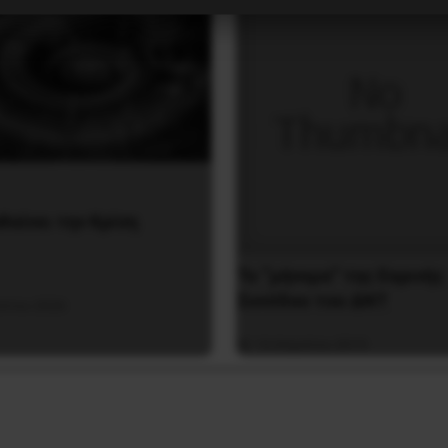
θαίνει την Κρίση
Το “μήνυμα” της Εαρινής
Συνόδου του ΔΝΤ
ύστου 2026
14 Απριλίου 2019