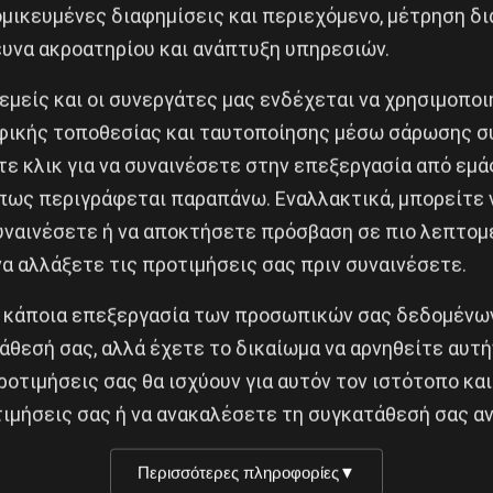
μικευμένες διαφημίσεις και περιεχόμενο, μέτρηση δι
ευνα ακροατηρίου και ανάπτυξη υπηρεσιών.
Κοινοποίησε το:
 εμείς και οι συνεργάτες μας ενδέχεται να χρησιμοπο
ικής τοποθεσίας και ταυτοποίησης μέσω σάρωσης σ
ε κλικ για να συναινέσετε στην επεξεργασία από εμά
πως περιγράφεται παραπάνω. Εναλλακτικά, μπορείτε ν
 τώρα είναι διαφορετικά από το 1971
συναινέσετε ή να αποκτήσετε πρόσβαση σε πιο λεπτομ
Δημοφιλή Άρθρα
α αλλάξετε τις προτιμήσεις σας πριν συναινέσετε.
 κάποια επεξεργασία των προσωπικών σας δεδομένων
άθεσή σας, αλλά έχετε το δικαίωμα να αρνηθείτε αυτή
ρκίνα Φάσο του Τραορέ
Besa, το νέο πολιτικό
ροτιμήσεις σας θα ισχύουν για αυτόν τον ιστότοπο και
περιαλιστική σχισμή της
μανιφέστο του Ράμα
ιμήσεις σας ή να ανακαλέσετε τη συγκατάθεσή σας αν
ς
5 Αυγούστου 2026
υ 2025
Περισσότερες πληροφορίες
▼