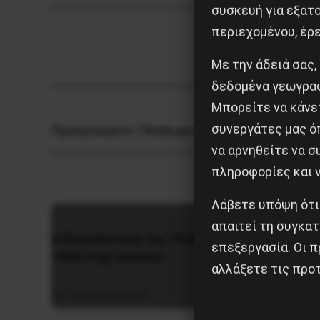
συσκευή για εξατο
περιεχομένου, έρ
Με την άδειά σας,
δεδομένα γεωγραφ
Μπορείτε να κάνετ
συνεργάτες μας ό
Προηγούμενο:
Πληθωρισμός και χρέος: Γιατί
να αρνηθείτε να 
πληροφορίες και ν
Λάβετε υπόψη ότι
απαιτεί τη συγκατ
Η Μπου
Η Eπανάσταση της 19 Ιουλίου
επεξεργασία. Οι π
αντι-ιμ
1936 στην Iσπανία
αλλάξετε τις προτ
ιστορία
5 Αυγούστου 2026
26 Μαΐο