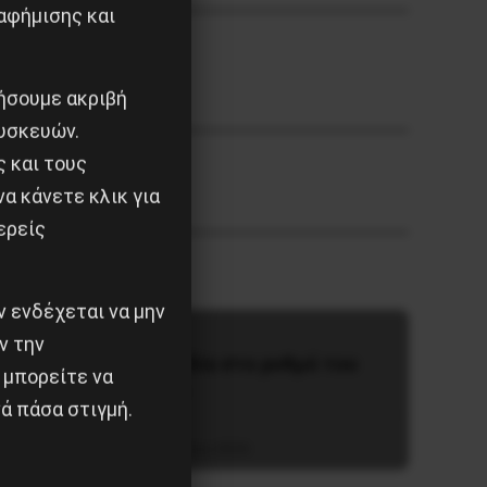
αφήμισης και
ιήσουμε ακριβή
υσκευών.
ς και τους
α κάνετε κλικ για
ερείς
 ενδέχεται να μην
ν την
Η Φινλανδία στο ρυθμό του
 μπορείτε να
πολέμου
ά πάσα στιγμή.
3 Αυγούστου 2026