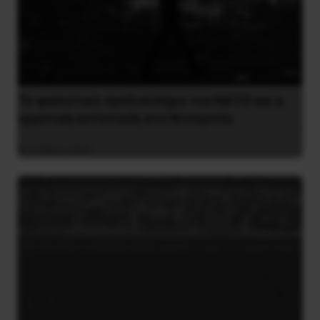
Το φασιστικό πραξικόπημα του ΝΑΤΟ και η
εργατική αντίσταση στο Ντονμπάς
3 Μαΐου 2025