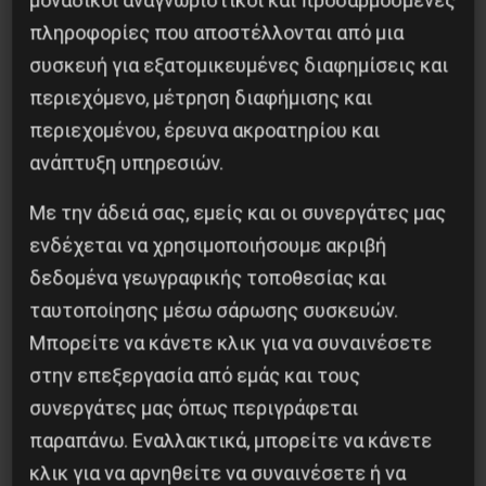
μοναδικοί αναγνωριστικοί και προσαρμοσμένες
πουλάνε τις μετοχές τους και ό,τι σχετίζεται
πληροφορίες που αποστέλλονται από μια
με αυτές και φεύγουν από την Ιταλία (όπως ήδη
συσκευή για εξατομικευμένες διαφημίσεις και
είχε φοβηθεί ότι μπορεί να συμβεί η ΕΚΤ) με
περιεχόμενο, μέτρηση διαφήμισης και
συνέπειες που αξιολογούνται ως αδύνατο να
περιεχομένου, έρευνα ακροατηρίου και
υπολογισθούν για το ευρωπαϊκό τραπεζικό
ανάπτυξη υπηρεσιών.
σύστημα και την Ευρώπη.
Με την άδειά σας, εμείς και οι συνεργάτες μας
Και ήμαστε ακόμα μόλις δύο εβδομάδες από το
ενδέχεται να χρησιμοποιήσουμε ακριβή
Brexit. . .
δεδομένα γεωγραφικής τοποθεσίας και
ταυτοποίησης μέσω σάρωσης συσκευών.
Γ. Aγγ.
Μπορείτε να κάνετε κλικ για να συναινέσετε
στην επεξεργασία από εμάς και τους
συνεργάτες μας όπως περιγράφεται
παραπάνω. Εναλλακτικά, μπορείτε να κάνετε
Κοινοποίησε το:
κλικ για να αρνηθείτε να συναινέσετε ή να