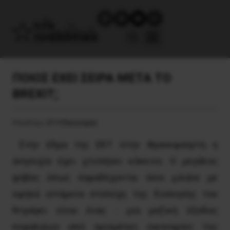
ΠΟΙΟΣ ΕΧΕΙ ΣΕΙΡΑ ΜΕΤΑ ΤΟ
BREXIT;
9 Ιουλίου, 2016
Οικονομία
Στην έδρα της ΕΚΤ στην Φρανκφούρτη η
ανησυχία έχει χτυπήσει κόκκινο. Ο μεγάλος
φόβος όπως παραδέχονται όσοι μιλάνε με
υψηλά ιστάμενα στελέχη της διοίκησης του
Ντράγκι είναι ένας : μια μαζική έξοδος
κεφαλαίων από ορισμένες οικονομίες της