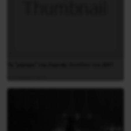
Το “μήνυμα” της Εαρινής Συνόδου του ΔΝΤ
14 Απριλίου 2019