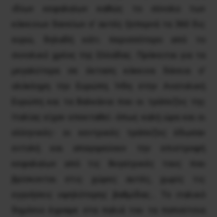
ιδίων κεφαλαίων καθώς το σύνολο των
κόκκινων δανείων σ’ αυτές ξεπερνά τα 360 δις
ευρώ, δηλαδή κάτι περισσότερο από το
συνολικό χρέος της Ελλάδας. Πρόκειται για τα
μεγαλύτερα σε έκταση κόκκινα δάνεια σ’
ολόκληρη την Ευρώπη. Ήδη στην Ανατολική
Ευρώπη και τα Βαλκάνια που οι τράπεζες της
Ιταλίας είχαν επεκταθεί -όπως καλή ώρα και οι
ελληνικές- οι κεντρικές τράπεζες έδωσαν
εντολή και απαγορεύουν την επιστροφή
κεφαλαίων από τις θυγατρικές τους που
βρίσκονται στις χώρες αυτές, χωρίς τις
εγγυήσεις υψηλότερης βαθμίδας… Το ιταλικό
δημόσιο έγραψε στα παλιά του τα παπούτσια