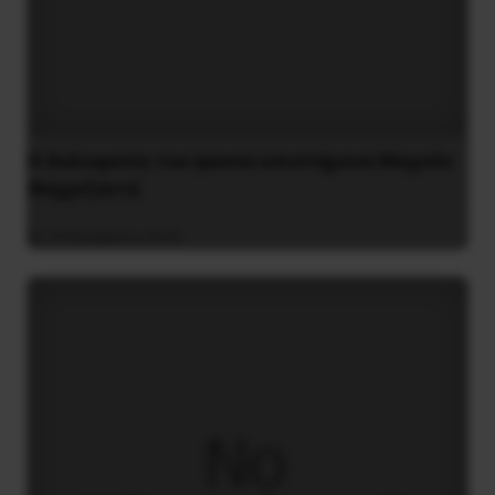
H δολοφονία του Ιρανού επιστήμονα Μοχσέν
Φαχριζαντέ
29 Νοεμβρίου 2020