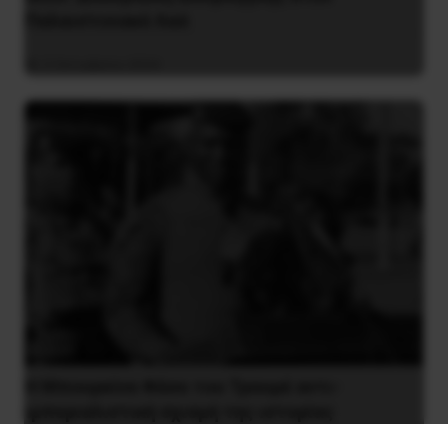
Παλαιστινιακό Λαό
2 Οκτωβρίου 2024
Η Μπουρκίνα Φάσο του Τραορέ αντι-
ιμπεριαλιστική σχισμή της ιστορίας