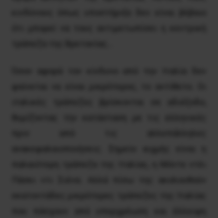
κινδύνους όπως υποστήριξε δεν είναι βέβαιο
ότι μπορεί να τους αντιμετωπίσει η κεντρική
τράπεζα της Βρετανίας…
Όσον αφορά τον κίνδυνο από την Ιταλία δεν
φαίνεται να είναι μικρότερος, το αντίθετο. Οι
ιταλικές τράπεζες βρίσκονται σε αδιέξοδο,
θυμίζοντας την κατάσταση με τις ελληνικές
πριν από τις αλλεπάλληλες
ανακεφαλαιοποιήσεις. Σημείο αιχμής είναι η
παλαιότερη τράπεζα της Ιταλίας, η Μόντε ντέι
Πάσκι ντι Σιένα. Αλλά πίσω της ακολουθούν
εκατοντάδες μικρότερες τράπεζες της Ιταλίας
που πάσχουν από υπερχρέωση και έλλειψη