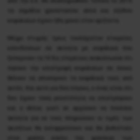
από την Ε.Ε. θα ολοκληρωθούν τυπικά το 2019,
τα σημάδια χρεοστασίου αλλά και εξόδου
κεφαλαίων έχουν ήδη φανεί στον ορίζοντα.
Μέχρι στιγμής τρεις τουλάχιστον εταιρείες
επενδύσεων σε ακίνητα με κεφάλαια που
ξεπερνούν τα 10 δις στερλίνες ανακοίνωσαν ότι
παύουν την επιστροφή κεφαλαίων σε όσους
θέλουν να αποσύρουν τα κεφάλαιά τους από
αυτές. Και αυτό για δύο λόγους, ο ένας είναι ότι
δεν έχουν τόση ρευστότητα να επιστρέψουν
και ο άλλος γιατί αν αρχίσουν να πουλάνε
ακίνητα για να τους πληρώσουν οι τιμές των
ακινήτων θα καταρρεύσουν και θα βυθιστούν
στον φαύλο κύκλο της φούσκας των