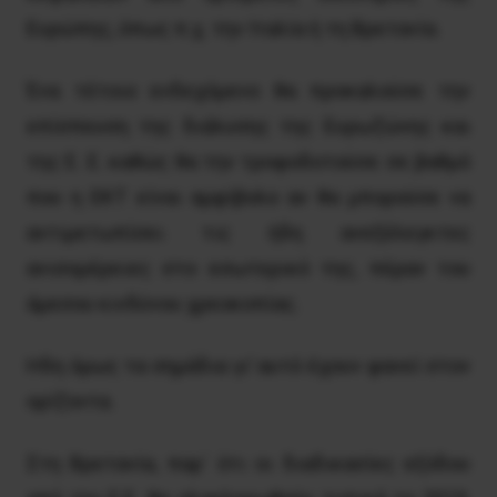
Ευρώπης, όπως π.χ. την Ιταλία ή τη Βρετανία.
Ένα τέτοιο ενδεχόμενο θα προκαλούσε την
επίσπευση της διάλυσης της Ευρωζώνης και
της Ε. Ε. καθώς θα την τροφοδοτούσε σε βαθμό
που η ΕΚΤ είναι αμφίβολο αν θα μπορούσε να
αντιμετωπίσει τις ήδη ανεξέλεγκτες
ανισομέρειες στο εσωτερικό της, πέραν του
άμεσου κινδύνου χρεοκοπίας.
Ηδη όμως τα σημάδια γι’ αυτό έχουν φανεί στον
ορίζοντα.
Στη Βρετανία, παρ΄ ότι οι διαδικασίες εξόδου