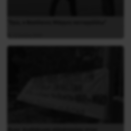
“Εγώ, ο Βασίλειος Μάγγος καταγγέλλω”
16 Ιουλίου 2020
Ίλιον: Διαδήλωση αλληλεγγύης στον