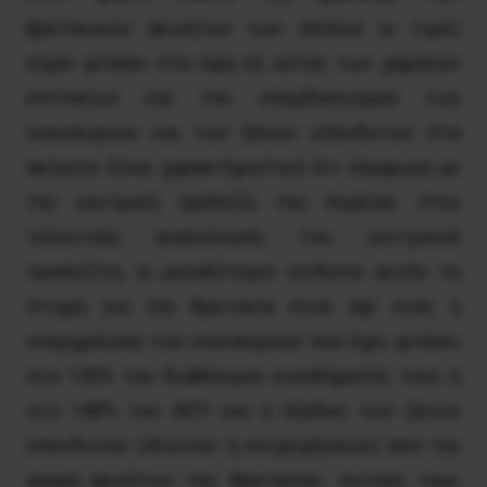
βρετανικών ακινήτων των οποίων οι τιμές
είχαν φτάσει στα ύψη εξ αιτίας των χαμηλών
επιτοκίων και του υπερδανεισμού των
νοικοκυριών και των ξένων επενδυτών στα
ακίνητα. Είναι χαρακτηριστικό ότι σύμφωνα με
την κεντρική τράπεζα της Αγγλίας στην
τελευταία ανακοίνωση του κεντρικού
τραπεζίτη, οι μεγαλύτεροι κίνδυνοι αυτήν τη
στιγμή για την Βρετανία είναι αφ’ ενός η
υπερχρέωση των νοικοκυριών που έχει φτάσει
στο 130% του διαθέσιμου εισοδήματός τους ή
στο 148% του ΑΕΠ και η έξοδος των ξένων
επενδυτών (ιδιωτών ή επιχειρήσεων) από την
αγορά ακινήτων της Βρετανίας. Αυτούς τους