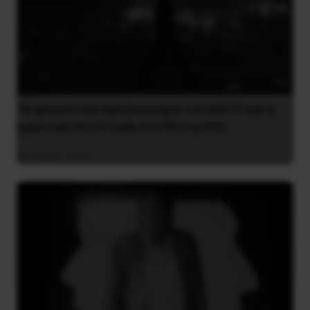
Το φασιστικό πραξικόπημα του ΝΑΤΟ και η
εργατική αντίσταση στο Ντονμπάς
3 Μαΐου 2025